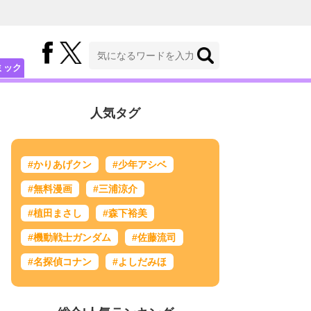
ミック
人気タグ
#かりあげクン
#少年アシベ
#無料漫画
#三浦涼介
#植田まさし
#森下裕美
#機動戦士ガンダム
#佐藤流司
#名探偵コナン
#よしだみほ