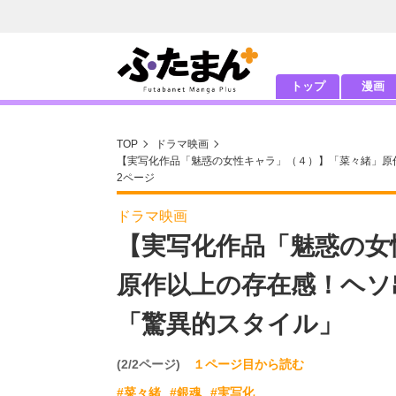
トップ
漫画
TOP
ドラマ映画
【実写化作品「魅惑の女性キャラ」（４）】「菜々緒」原
2ページ
ドラマ映画
【実写化作品「魅惑の女
原作以上の存在感！ヘソ
「驚異的スタイル」
(2/2ページ)
１ページ目から読む
#菜々緒
#銀魂
#実写化