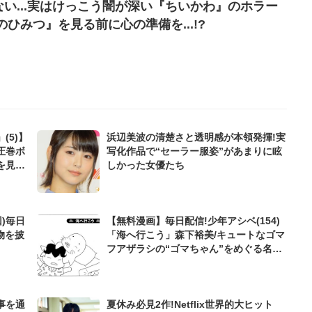
い...実はけっこう闇が深い『ちいかわ』のホラー
ひみつ』を見る前に心の準備を...!?
(5)】
浜辺美波の清楚さと透明感が本領発揮!実
圧巻ボ
写化作品で“セーラー服姿”があまりに眩
を見事
しかった女優たち
)毎日
【無料漫画】毎日配信!少年アシベ(154)
物を披
「海へ行こう」森下裕美/キュートなゴマ
フアザラシの“ゴマちゃん”をめぐる名作
ギャグ4コマ
事を通
夏休み必見2作!Netflix世界的大ヒット