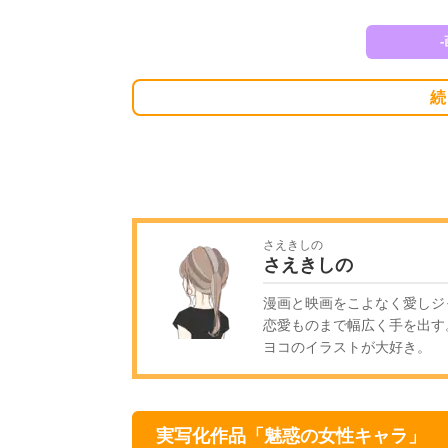
続
さえきしの
さえきしの
漫画と映画をこよなく愛しジ
恋愛ものまで幅広く手を出す。
ヨコのイラストが大好き。
実写化作品「魅惑の女性キャラ」