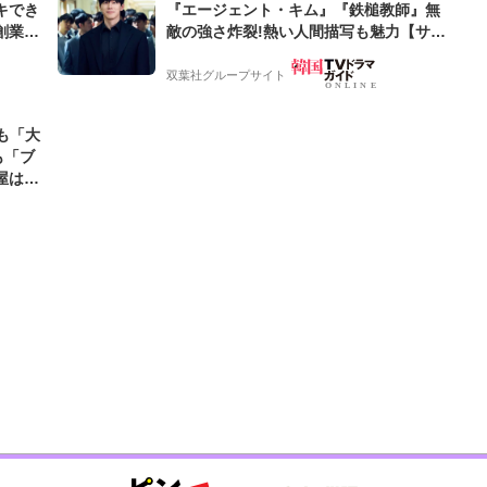
キでき
『エージェント・キム』『鉄槌教師』無
創業来
敵の強さ炸裂!熱い人間描写も魅力【サラ
ケティン
ンヘジョ韓ドラ】
双葉社グループサイト
も「大
も「ブ
屋は?
」の大