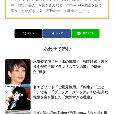
や、お笑い芸人（R藤本さんなど）のYouTube動画を観て
笑うことが好き。 X（旧Twitter）：@dekai_penguin
ポスト
シェア
LINEで送る
あわせて読む
水着姿で演じた「水の妖精」...当時16歳・宮沢
りえが初主演ドラマ『スワンの涙』で魅せ
た“輝き”
名エピソード「ご意見無用」「約束」「上と
下」でも...『ブラック・ジャック』BJが法外な
報酬を突き返した「意外すぎる理由」
ライバルはYouTuberやVTuber...『ちゃお』編