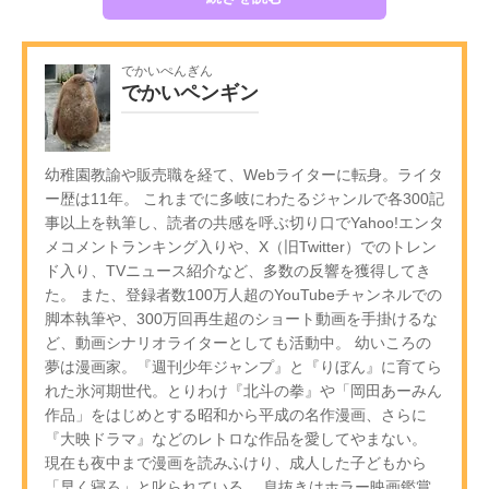
でかいぺんぎん
でかいペンギン
幼稚園教諭や販売職を経て、Webライターに転身。ライタ
ー歴は11年。 これまでに多岐にわたるジャンルで各300記
事以上を執筆し、読者の共感を呼ぶ切り口でYahoo!エンタ
メコメントランキング入りや、X（旧Twitter）でのトレン
ド入り、TVニュース紹介など、多数の反響を獲得してき
た。 また、登録者数100万人超のYouTubeチャンネルでの
脚本執筆や、300万回再生超のショート動画を手掛けるな
ど、動画シナリオライターとしても活動中。 幼いころの
夢は漫画家。『週刊少年ジャンプ』と『りぼん』に育てら
れた氷河期世代。とりわけ『北斗の拳』や「岡田あーみん
作品」をはじめとする昭和から平成の名作漫画、さらに
『大映ドラマ』などのレトロな作品を愛してやまない。
現在も夜中まで漫画を読みふけり、成人した子どもから
「早く寝ろ」と叱られている。 息抜きはホラー映画鑑賞