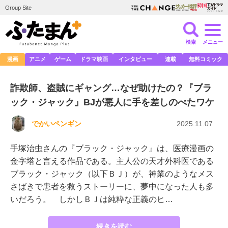
Group Site
検索
メニュー
漫画
アニメ
ゲーム
ドラマ映画
インタビュー
連載
無料コミック
詐欺師、盗賊にギャング…なぜ助けたの？『ブラ
ック・ジャック』BJが悪人に手を差しのべたワケ
でかいペンギン
2025.11.07
手塚治虫さんの『ブラック・ジャック』は、医療漫画の
金字塔と言える作品である。主人公の天才外科医である
ブラック・ジャック（以下ＢＪ）が、神業のようなメス
さばきで患者を救うストーリーに、夢中になった人も多
いだろう。 しかしＢＪは純粋な正義のヒ…
続きを読む