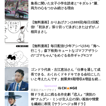
集長に聞いた女子小学生読者と“キダルト”層、
両方の心をつかみ続ける理由
【無料漫画】かりあげクン(1889回)毎日2回配
信!「初泳ぎ」張り切って泳ぎにきたはずが.../
植田まさし
【無料漫画】毎日配信!少年アシベ(154)「海へ
行こう」森下裕美/キュートなゴマフアザラシ
の“ゴマちゃん”をめぐる名作ギャグ4コマ
ゴンドラ代表・古江恵治さん「仕事を通して成
長できる、わくわくドキドキできる会社にした
いと考えたんです」創業来9期増収&増益を続け
るWebマーケティング会社のアイデンティティ
Sponsored
双葉社グループサイト
韓ドラ史上に残る名作史劇『恋人』”演技の
神”ナムグン・ミンが主人公の深い孤独や情愛
を繊細に表現【サランヘジョ韓ドラ】