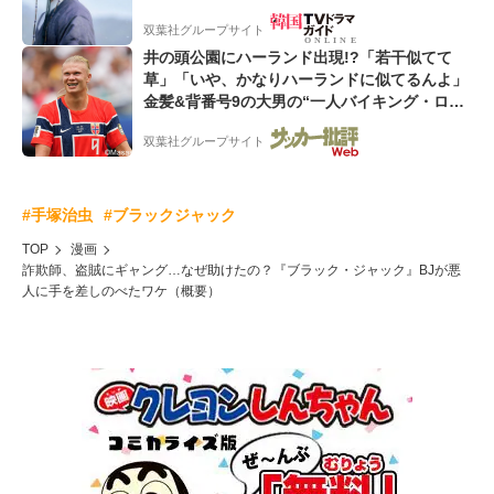
双葉社グループサイト
井の頭公園にハーランド出現!?「若干似てて
草」「いや、かなりハーランドに似てるんよ」
金髪&背番号9の大男の“一人バイキング・ロ
ー”映像が話題!「元気をもらった」
双葉社グループサイト
#手塚治虫
#ブラックジャック
TOP
漫画
詐欺師、盗賊にギャング…なぜ助けたの？『ブラック・ジャック』BJが悪
人に手を差しのべたワケ（概要）