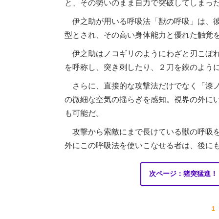
と、その勢いのまま自力で突破してしまっ
伊之助が用いる呼吸法「獣の呼吸」は、彼
型とされ、その高い身体能力と優れた触覚
伊之助はノコギリのようにわざと刃こぼれ
を呼称し、突き刺したり、２刀を鋏のよう
さらに、直接的な攻撃法だけでなく「漆ノ
の微細な空気の揺らぎを感知。視界の外に
も可能だ。
攻撃から索敵にまで長けている獣の呼吸を
外にこの呼吸法を使いこなせる者は、後に
次ページ：猪突猛進！
1