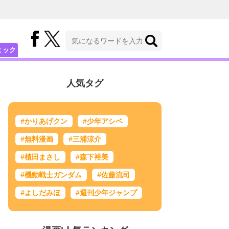
ミック
人気タグ
#かりあげクン
#少年アシベ
#無料漫画
#三浦涼介
#植田まさし
#森下裕美
#機動戦士ガンダム
#佐藤流司
#よしだみほ
#週刊少年ジャンプ