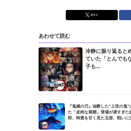
ポスト
あわせて読む
冷静に振り返るとめ
ていた「とんでも
子も...
『鬼滅の刃』油断した“上弦の鬼”
た「皮肉な展開」登場が遅すぎた
郎、時透を甘く見た玉壺、戦いに
すぎた猗窩座も...