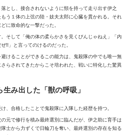
落とし、接合されないように頸を持って走り出す伊之
たもう１体の上弦の陸・妓夫太郎に心臓を貫かれる。それ
ほどに致命的な一撃だった。
。そして「俺の体の柔らかさを見くびんじゃねえ」「内
ぜ!!」と言ってのけるのだった。
避けることができるこの能力は、鬼殺隊の中でも唯一無
にさらされてきたからこそ培われた、戦いに特化した驚異
自ら生み出した「獣の呼吸」
け、合格したことで鬼殺隊に入隊した経歴を持つ。
の元で修行を積み最終選別に臨んだが、伊之助に育手は
殺隊士から力ずくで日輪刀を奪い、最終選別の存在を知る