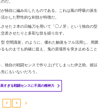
たのだ。
が独自に編み出したものである。これは風の呼吸の派生
を活かした野性的な剣技が特徴だ。
させた２本の日輪刀を用いて「◯ノ牙」という独自の型
に交差させたりと多彩な技を繰り出す。
型 空間識覚」のように、優れた触覚をフル活用し、周囲
いるものまでも的確に捉え、鬼の居場所を突き止めること
、独自の戦闘センスで作り上げてしまった伊之助。彼以
も先にもいないだろう。
 高すぎる戦闘センスに不屈の精神力
2
3