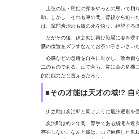
上弦の陸・堕姫の頸をやっとの思いで切り
助。しかし、それも束の間、背後から迫っ
は、竈門炭治郎も彼の死を悟り、絶望する
だがその後、伊之助は再び戦場に姿を現す
臓の位置をズラすなんてお茶の子さいさいだ
心臓などの急所を自在に動かし、致命傷を
二のものである。山で育ち、常に命の危機
的な能力だと言えるだろう。
■その才能は天才の域!? 
伊之助は炭治郎と同じように最終選別を受
炭治郎は約２年間、育手である鱗滝左近次
存在しない。なんと彼は、山で遭遇した鬼