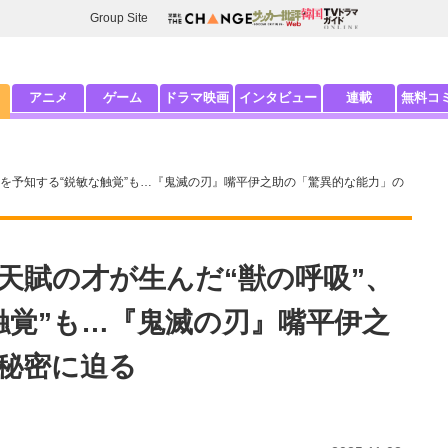
Group Site
アニメ
ゲーム
ドラマ映画
インタビュー
連載
無料コ
撃を予知する“鋭敏な触覚”も…『鬼滅の刃』嘴平伊之助の「驚異的な能力」の
天賦の才が生んだ“獣の呼吸”、
触覚”も…『鬼滅の刃』嘴平伊之
秘密に迫る