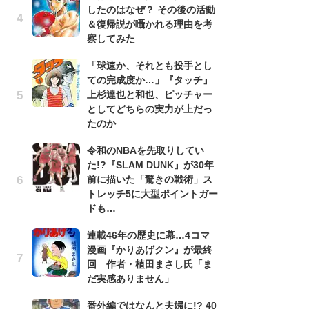
したのはなぜ？ その後の活動
南
＆復帰説が囁かれる理由を考
ッ
察してみた
ち
「球速か、それとも投手とし
ての完成度か…」『タッチ』
『
上杉達也と和也、ピッチャー
残
としてどちらの実力が上だっ
ー
たのか
な
イ
令和のNBAを先取りしてい
た!?『SLAM DUNK』が30年
『
前に描いた「驚きの戦術」ス
に
トレッチ5に大型ポイントガー
も
ドも…
を
役
連載46年の歴史に幕…4コマ
漫画『かりあげクン』が最終
ア
回 作者・植田まさし氏「ま
ー
だ実感ありません」
場
ァ
番外編ではなんと夫婦に!? 40