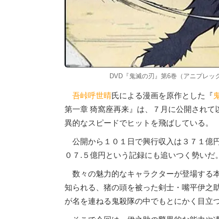
DVD『鬼滅の刃』第6巻（アニプレック
吾峠呼世晴
氏による漫画を原作とした『
第一章 猗窩座再来』は、７月に公開されて
異的なスピードでヒットを飛ばしている。
公開から１０１日で興行収入は３７１億円
０７.５億円という記録にも追いつく勢いだ
数々の魅力的なキャラクターが登場する本
知られる、猪の頭を被った剣士・嘴平伊之
が名を連ねる鬼殺隊の中でもとにかく目立