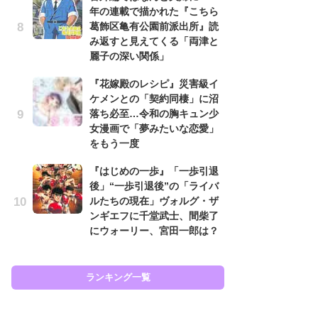
年の連載で描かれた『こちら
努
葛飾区亀有公園前派出所』読
ジ
み返すと見えてくる「両津と
鬼
麗子の深い関係」
の
『花嫁殿のレシピ』災害級イ
怖
ケメンとの「契約同棲」に沼
代
落ち必至…令和の胸キュン少
加
女漫画で「夢みたいな恋愛」
思
をもう一度
「
『はじめの一歩』「一歩引退
て
後」“一歩引退後”の「ライバ
上
ルたちの現在」ヴォルグ・ザ
と
ンギエフに千堂武士、間柴了
た
にウォーリー、宮田一郎は？
ラン
ランキング一覧