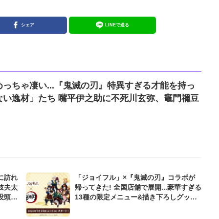
シェア
LINEで送る
っちゃ凄い...『鬼滅の刃』特異すぎる才能を持っ
ない逸材」たち 嘴平伊之助に不死川玄弥、竈門禰豆
に訪れ
「ジョイフル」×『鬼滅の刃』コラボが
妓夫太
帰ってきた! 全国店舗で展開...豪華すぎる
没頭し
13種の限定メニュー&描き下ろしグッズ
にファン熱狂「毎日通いたい」「気絶し
そう」