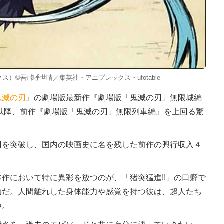
ス）©吾峠呼世晴／集英社・アニプレックス・ufotable
鬼滅の刃
』の劇場版最新作『劇場版「鬼滅の刃」無限城編
以降、前作『劇場版「鬼滅の刃」無限列車編』を上回る驚
を突破し、国内の映画史に名を残した前作の興行収入４
。
作において特に異彩を放つのが、「猪突猛進!!」の口癖で
助だ。人間離れした身体能力や感覚を持つ彼は、超人たち
つ。