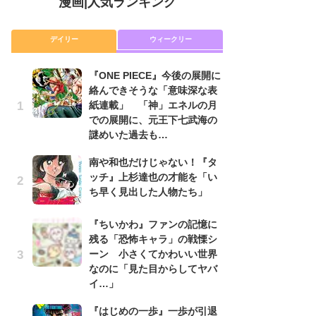
漫画
|
人気ランキング
デイリー
ウィークリー
『ONE PIECE』今後の展開に
舞
絡んできそうな「意味深な表
編
紙連載」 「神」エネルの月
禁
での展開に、元王下七武海の
「
謎めいた過去も…
連
南や和也だけじゃない！『タ
『O
ッチ』上杉達也の才能を「い
絡
ち早く見出した人物たち」
紙
で
謎
『ちいかわ』ファンの記憶に
残る「恐怖キャラ」の戦慄シ
令
ーン 小さくてかわいい世界
た!
なのに「見た目からしてヤバ
前
イ…」
ト
ド
『はじめの一歩』一歩が引退