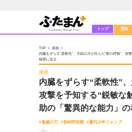
トップ
漫画
TOP
漫画
内臓をずらす“柔軟性”、天賦の才が生んだ“獣の呼吸”、攻
秘密に迫る
漫画
内臓をずらす“柔軟性”、
攻撃を予知する“鋭敏な
助の「驚異的な能力」の
#鬼滅の刃
#吾峠呼世晴
#週刊少年ジャンプ