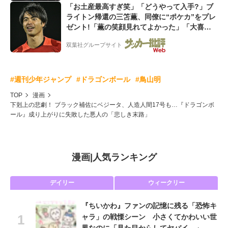
「お土産最高すぎ笑」「どうやって入手?」ブ
ライトン帰還の三笘薫、同僚に“ポケカ”をプレ
ゼント!「薫の笑顔見れてよかった」「大喜び
のリュテル可愛すぎ」
双葉社グループサイト
#週刊少年ジャンプ
#ドラゴンボール
#鳥山明
TOP
漫画
下剋上の悲劇！ ブラック補佐にベジータ、人造人間17号も…『ドラゴンボ
ール』成り上がりに失敗した悪人の「悲しき末路」
漫画
|
人気ランキング
デイリー
ウィークリー
『ちいかわ』ファンの記憶に残る「恐怖キ
ャラ」の戦慄シーン 小さくてかわいい世
界なのに「見た目からしてヤバイ…」