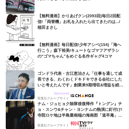
【無料漫画】かりあげクン(2093回)毎日2回配
信!「両替機」お札を入れたら出てきたのは.../
植田まさし
【無料漫画】毎日配信!少年アシベ(154)「海へ
行こう」森下裕美/キュートなゴマフアザラシ
の“ゴマちゃん”をめぐる名作ギャグ4コマ
ゴンドラ代表・古江恵治さん「仕事を通して成
長できる、わくわくドキドキできる会社にした
いと考えたんです」創業来9期増収&増益を続け
るWebマーケティング会社のアイデンティティ
Sponsored
双葉社グループサイト
ナム・ジュヒョク除隊後復帰作『トングン』チ
ョ・スンウ&チャン・ヨンナムの熱演に釘付け!
寺院ロケ地は半島最南端の海南郡「道卒庵」
【韓ドラから始める韓国旅行】
双葉社グループサイト