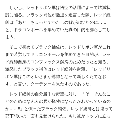
しかし、レッドリボン軍は悟空の活躍によって壊滅状
態に陥る。ブラック補佐が撤退を進言した際、レッド総
帥は「あと ちょっとでわたしの背がのびたのに……!!」
と、ドラゴンボールを集めていた真の目的を漏らしてし
まう。
そこで初めてブラック補佐は、レッドリボン軍がこれ
まで苦労してドラゴンボールを集めてきた目的が、レッ
ド総帥自身のコンプレックス解消のためだったと知る。
激怒したブラック補佐はレッド総帥を射殺。「レッドリ
ボン軍はこのオレさまが総帥となって新しくたてなお
す」と言い、クーデターを果たすのであった。
レッド総帥の自分勝手な野望に対し、「そ…そんなこ
とのためになん人の兵が犠牲になったかわかっているの
か……!!」と憤ったブラック補佐。レッド総帥とは違って
部下想いの一面も見受けられた。もし彼がトップに立っ