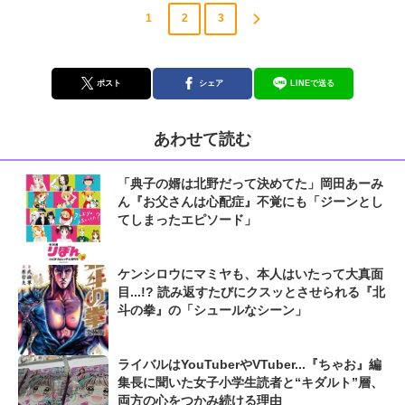
1
2
3
ポスト
シェア
LINEで送る
あわせて読む
「典子の婿は北野だって決めてた」岡田あーみ
ん『お父さんは心配症』不覚にも「ジーンとし
てしまったエピソード」
ケンシロウにマミヤも、本人はいたって大真面
目...!? 読み返すたびにクスッとさせられる『北
斗の拳』の「シュールなシーン」
ライバルはYouTuberやVTuber...『ちゃお』編
集長に聞いた女子小学生読者と“キダルト”層、
両方の心をつかみ続ける理由