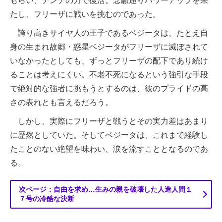
もらい、デンデの力で復活。念願通りパワーアップを果
たし、フリーザに戦いを挑むのであった。
誇り高きサイヤ人の王子であるベジータは、たとえ自
身の生まれ故郷・惑星ベジータがフリーザに滅ぼされて
いなかったとしても、ずっとフリーザの配下であり続け
ることは考えにくい。不老不死になるという強引な手段
で絶対的な強者に挑もうとするのは、彼のプライドの高
さの表れとも言えるだろう。
しかし、実際にフリーザと戦うとその実力差はあまり
に歴然としていた。そしてベジータは、これまで経験し
たことのない絶望を味わい、涙を流すこととなるのであ
る。
次ページ：自由を求め…生みの親を破壊した人造人間１
７号の冷酷な決断