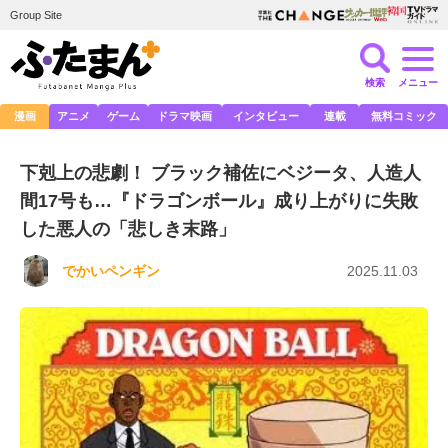
Group Site
検索
メニュー
漫画
アニメ
ゲーム
ドラマ映画
インタビュー
連載
無料コミック
下剋上の悲劇！ ブラック補佐にベジータ、人造人
間17号も…『ドラゴンボール』成り上がりに失敗
した悪人の「悲しき末路」
でかいペンギン
2025.11.03