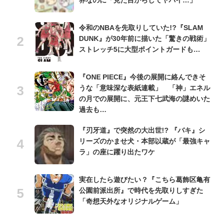
令和のNBAを先取りしていた!?『SLAM
DUNK』が30年前に描いた「驚きの戦術」
ストレッチ5に大型ポイントガードも…
『ONE PIECE』今後の展開に絡んできそ
うな「意味深な表紙連載」 「神」エネル
の月での展開に、元王下七武海の謎めいた
過去も…
『刃牙道』で突然の大出世!? 『バキ』シ
リーズのかませ犬・本部以蔵が「最強キャ
ラ」の座に躍り出たワケ
実在したら遊びたい？『こちら葛飾区亀有
公園前派出所』で時代を先取りしすぎた
「奇想天外なオリジナルゲーム」