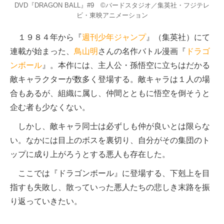
DVD『DRAGON BALL』#9 ©バードスタジオ／集英社・フジテレ
ビ・東映アニメーション
１９８４年から『
週刊少年ジャンプ
』（集英社）にて
連載が始まった、
鳥山明
さんの名作バトル漫画『
ドラゴ
ンボール
』。本作には、主人公・孫悟空に立ちはだかる
敵キャラクターが数多く登場する。敵キャラは１人の場
合もあるが、組織に属し、仲間とともに悟空を倒そうと
企む者も少なくない。
しかし、敵キャラ同士は必ずしも仲が良いとは限らな
い。なかには目上のボスを裏切り、自分がその集団のト
ップに成り上がろうとする悪人も存在した。
ここでは『ドラゴンボール』に登場する、下剋上を目
指すも失敗し、散っていった悪人たちの悲しき末路を振
り返っていきたい。