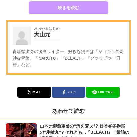
続きを読む
おおやまはじめ
大山元
青森県出身の漫画ライター。好きな漫画は『ジョジョの奇
妙な冒険』『NARUTO』『BLEACH』『グラップラー刃
牙』など。
ポスト
シェア
LINEで送る
あわせて読む
山本元柳斎重國の“流刃若火”? 日番谷冬獅郎
の“氷輪丸”? それとも...『BLEACH』「最強の