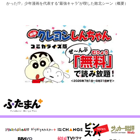
かった!?」少年漫画を代表する“最強キャラ”が喫した敗北シーン（概要）