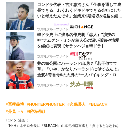
ゴンドラ代表・古江恵治さん「仕事を通して成
長できる、わくわくドキドキできる会社にした
いと考えたんです」創業来9期増収&増益を続け
るWebマーケティング会社のアイデンティティ
Sponsored
双葉社グループサイト
韓ドラ史上に残る名作史劇『恋人』”演技の
神”ナムグン・ミンが主人公の深い孤独や情愛
を繊細に表現【サランヘジョ韓ドラ】
双葉社グループサイト
井の頭公園にハーランド出現!?「若干似てて
草」「いや、かなりハーランドに似てるんよ」
金髪&背番号9の大男の“一人バイキング・ロ
ー”映像が話題!「元気をもらった」
双葉社グループサイト
#冨樫義博
#HUNTER×HUNTER
#久保帯人
#BLEACH
#芥見下々
#呪術廻戦
TOP
漫画
『H×H』ネテロ会長に『BLEACH』山本元柳斎重國も「負けるとは思わな