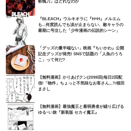
斬魄刀」はどれなのか
『BLEACH』ウルキオラに『H×H』メルエム
も...何度読んでも涙が止まらない、敵キャラの
最期に号泣した「少年漫画の伝説的シーン」
「グッズの量半端ない」映画『ちいかわ』公開
記念グッズが発売! SNSで話題の「人魚のうろ
こ」って何だ?
【無料漫画】かりあげクン(2098回)毎日2回配
信!「物件」ちょっと不気味なお客さん...?/植田
まさし
【無料漫画】最強魔王と最弱勇者が繰り広げる
ゆる~い旅『新装版 セカイ魔王』