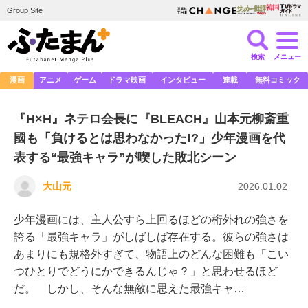
Group Site
検索
メニュー
漫画
アニメ
ゲーム
ドラマ映画
インタビュー
連載
無料コミック
『H×H』ネテロ会長に『BLEACH』山本元柳斎重
國も「負けるとは思わなかった!?」少年漫画を代
表する“最強キャラ”が喫した敗北シーン
大山元
2026.01.02
少年漫画には、主人公すら上回るほどの桁外れの強さを
誇る「最強キャラ」がしばしば存在する。彼らの強さは
あまりにも規格外すぎて、物語上のどんな困難も「こい
つひとりでどうにかできるんじゃ？」と思わせるほど
だ。 しかし、そんな無敵に思えた最強キャ…