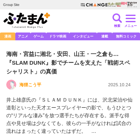
Group Site
検索
メニュー
漫画
アニメ
ゲーム
ドラマ映画
インタビュー
連載
無料コミック
海南・宮益に湘北・安田、山王・一之倉も…
『SLAM DUNK』影でチームを支えた「戦術スペ
シャリスト」の真価
海狸こう平
2025.10.24
井上雄彦氏の『ＳＬＡＭ ＤＵＮＫ』には、沢北栄治や仙
道彰といった天才エースプレイヤーの影で、もうひとつ
の“リアルな凄み”を放つ選手たちが存在する。派手な得
点や見せ場は少なくても、彼らの一手がなければ試合の
流れはまったく違っていたはずだ。 …