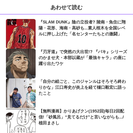
あわせて読む
『SLAM DUNK』陰の立役者? 陵南・魚住に翔
陽・花形、海南・高砂も...素人桜木を全国レベ
ルに押し上げた「名センターたちとの激闘」
『刃牙道』で突然の大出世!? 『バキ』シリーズ
のかませ犬・本部以蔵が「最強キャラ」の座に
躍り出たワケ
「自分の絵ごと、このジャンルはそろそろ終わ
りかな」江口寿史が炎上を経て樋口毅宏に語っ
たこと
【無料漫画】かりあげクン(1952回)毎日2回配
信!「砂風呂」“見てるだけ”と言いながらも.../
植田まさし