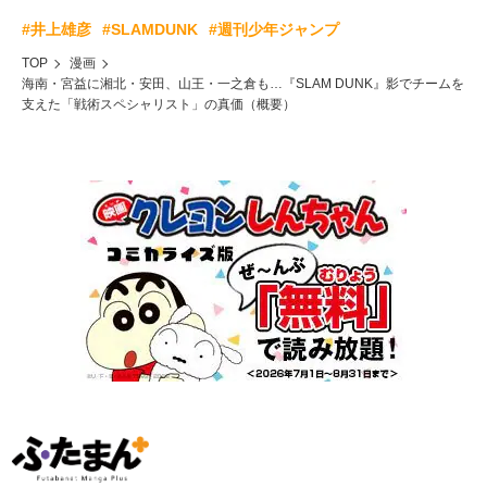
#井上雄彦
#SLAMDUNK
#週刊少年ジャンプ
TOP
漫画
海南・宮益に湘北・安田、山王・一之倉も…『SLAM DUNK』影でチームを
支えた「戦術スペシャリスト」の真価（概要）