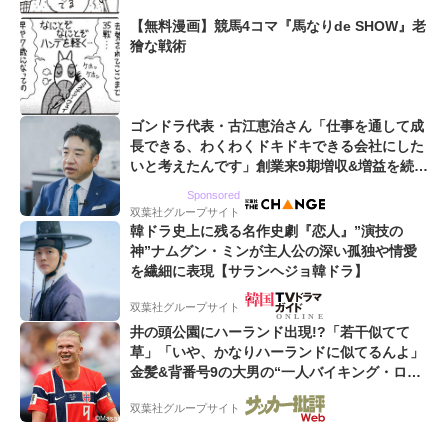
【無料漫画】競馬4コマ『馬なりde SHOW』老
獪な戦術
ゴンドラ代表・古江恵治さん「仕事を通して成
長できる、わくわくドキドキできる会社にした
いと考えたんです」創業来9期増収&増益を続け
るWebマーケティング会社のアイデンティティ
Sponsored
双葉社グループサイト
韓ドラ史上に残る名作史劇『恋人』”演技の
神”ナムグン・ミンが主人公の深い孤独や情愛
を繊細に表現【サランヘジョ韓ドラ】
双葉社グループサイト
井の頭公園にハーランド出現!?「若干似てて
草」「いや、かなりハーランドに似てるんよ」
金髪&背番号9の大男の“一人バイキング・ロ
ー”映像が話題!「元気をもらった」
双葉社グループサイト