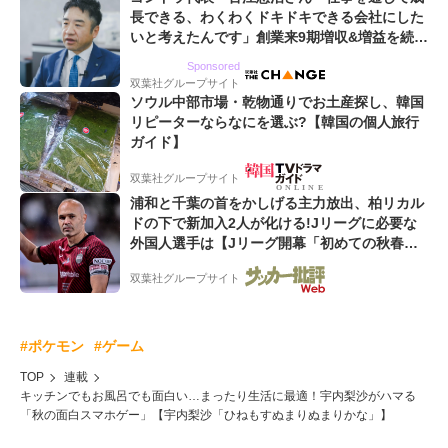
長できる、わくわくドキドキできる会社にした
いと考えたんです」創業来9期増収&増益を続け
るWebマーケティング会社のアイデンティティ
Sponsored
双葉社グループサイト
ソウル中部市場・乾物通りでお土産探し、韓国
リピーターならなにを選ぶ?【韓国の個人旅行
ガイド】
双葉社グループサイト
浦和と千葉の首をかしげる主力放出、柏リカル
ドの下で新加入2人が化ける!Jリーグに必要な
外国人選手は【Jリーグ開幕「初めての秋春
制」の大激論】(4)
双葉社グループサイト
#ポケモン
#ゲーム
TOP
連載
キッチンでもお風呂でも面白い…まったり生活に最適！宇内梨沙がハマる
「秋の面白スマホゲー」【宇内梨沙「ひねもすぬまりぬまりかな」】