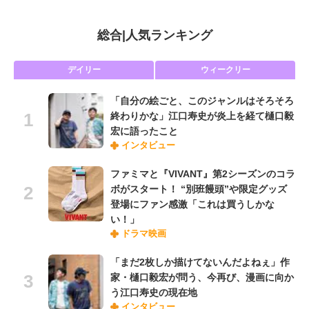
総合
|
人気ランキング
デイリー
ウィークリー
「自分の絵ごと、このジャンルはそろそろ
終わりかな」江口寿史が炎上を経て樋口毅
宏に語ったこと
インタビュー
ファミマと『VIVANT』第2シーズンのコラ
ボがスタート！ “別班饅頭”や限定グッズ
登場にファン感激「これは買うしかな
い！」
ドラマ映画
「まだ2枚しか描けてないんだよねぇ」作
家・樋口毅宏が問う、今再び、漫画に向か
う江口寿史の現在地
インタビュー