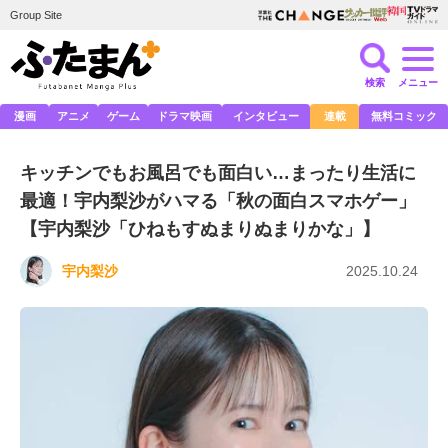
Group Site
検索
メニュー
漫画
アニメ
ゲーム
ドラマ映画
インタビュー
連載
無料コミック
キッチンでもお風呂でも面白い…まったり生活に
最適！宇内梨沙がハマる「秋の面白スマホゲー」
【宇内梨沙「ひねもすぬまりぬまりかな」】
宇内梨沙
2025.10.24