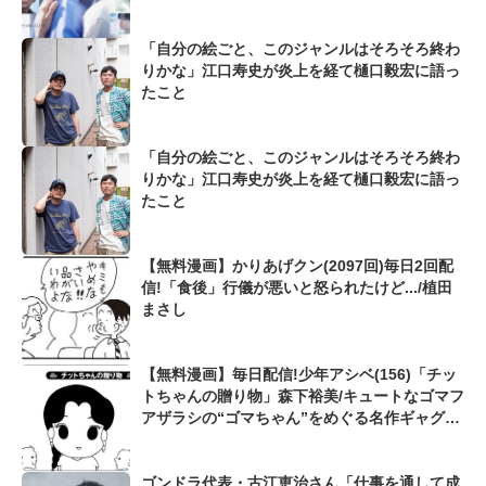
「自分の絵ごと、このジャンルはそろそろ終わ
りかな」江口寿史が炎上を経て樋口毅宏に語っ
たこと
「自分の絵ごと、このジャンルはそろそろ終わ
りかな」江口寿史が炎上を経て樋口毅宏に語っ
たこと
【無料漫画】かりあげクン(2097回)毎日2回配
信!「食後」行儀が悪いと怒られたけど.../植田
まさし
【無料漫画】毎日配信!少年アシベ(156)「チッ
トちゃんの贈り物」森下裕美/キュートなゴマフ
アザラシの“ゴマちゃん”をめぐる名作ギャグ4
コマ
ゴンドラ代表・古江恵治さん「仕事を通して成