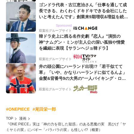
ゴンドラ代表・古江恵治さん「仕事を通して成
長できる、わくわくドキドキできる会社にした
いと考えたんです」創業来9期増収&増益を続け
るWebマーケティング会社のアイデンティティ
Sponsored
双葉社グループサイト
韓ドラ史上に残る名作史劇『恋人』”演技の
神”ナムグン・ミンが主人公の深い孤独や情愛
を繊細に表現【サランヘジョ韓ドラ】
双葉社グループサイト
井の頭公園にハーランド出現!?「若干似てて
草」「いや、かなりハーランドに似てるんよ」
金髪&背番号9の大男の“一人バイキング・ロ
ー”映像が話題!「元気をもらった」
双葉社グループサイト
#ONEPIECE
#尾田栄一郎
TOP
漫画
『ONE PIECE』実は「神の力を宿した疑惑」のある悪魔の実 黒ひげ「ヤ
ミヤミの実」にバギー「バラバラの実」も怪しい!?（概要）