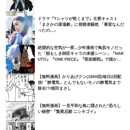
ドラマ『Tシャツが乾くまで』主要キャスト
「まさかの退場劇」に視聴者騒然 「番宣なんだ
ったの...」
絶望的な空気が一変...少年漫画で鳥肌モノだっ
た「頼もしき師匠キャラの来援シーン」『NAR
UTO』『ONE PIECE』『呪術廻戦』で描かれ
た最強描写
【無料漫画】かりあげクン(1800回)毎日2回配
信!「静電気」とんでもないモノの静電気まで
除去!?/植田まさし
【無料漫画】一見平和な島に隠された“恐ろし
い秘密”『贄屍忌鯉 ニシキゴイ』