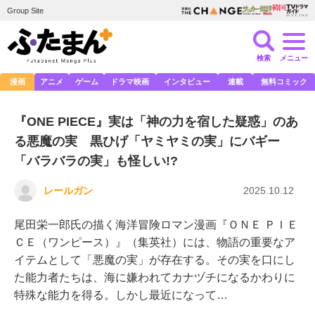
Group Site
検索
メニュー
漫画
アニメ
ゲーム
ドラマ映画
インタビュー
連載
無料コミック
『ONE PIECE』実は「神の力を宿した疑惑」のあ
る悪魔の実 黒ひげ「ヤミヤミの実」にバギー
「バラバラの実」も怪しい!?
レールガン
2025.10.12
尾田栄一郎氏の描く海洋冒険ロマン漫画『ＯＮＥ ＰＩＥ
ＣＥ（ワンピース）』（集英社）には、物語の重要なア
イテムとして「悪魔の実」が存在する。その実を口にし
た能力者たちは、海に嫌われてカナヅチになるかわりに
特殊な能力を得る。しかし最近になって…