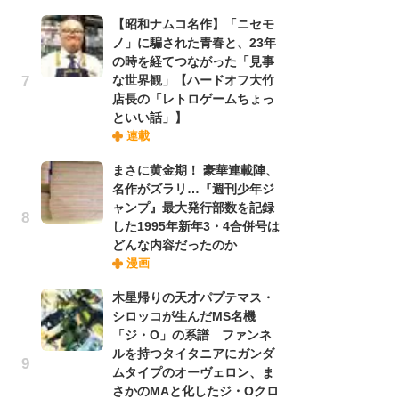
実
【昭和ナムコ名作】「ニセモ
ノ」に騙された青春と、23年
の時を経てつながった「見事
劇
な世界観」【ハードオフ大竹
け
店長の「レトロゲームちょっ
「
といい話」】
れ
連載
まさに黄金期！ 豪華連載陣、
令
名作がズラリ…『週刊少年ジ
た!
ャンプ』最大発行部数を記録
前
した1995年新年3・4合併号は
ト
どんな内容だったのか
ド
漫画
木星帰りの天才パプテマス・
「
シロッコが生んだMS名機
決
「ジ・O」の系譜 ファンネ
場
ルを持つタイタニアにガンダ
別
ムタイプのオーヴェロン、ま
さかのMAと化したジ・Oクロ