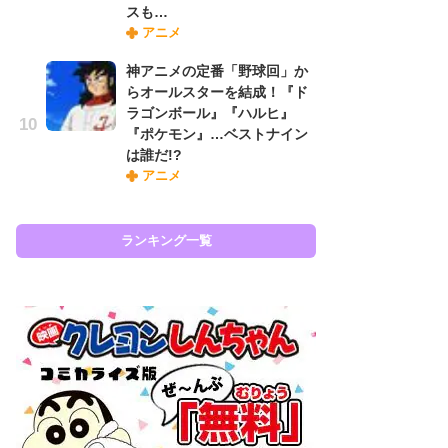
『
スも…
に
アニメ
も
神アニメの定番「野球回」か
を
らオールスターを結成！『ド
役
ラゴンボール』『ハルヒ』
『ポケモン』…ベストナイン
は誰だ!?
アニメ
ラン
ランキング一覧