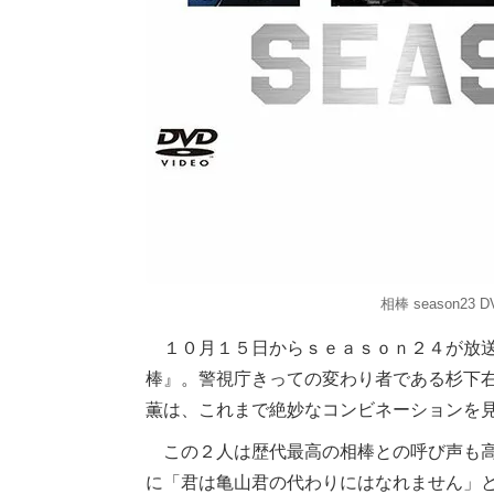
相棒 season23
１０月１５日からｓｅａｓｏｎ２４が放送
棒』。警視庁きっての変わり者である杉下
薫は、これまで絶妙なコンビネーションを
この２人は歴代最高の相棒との呼び声も高
に「君は亀山君の代わりにはなれません」