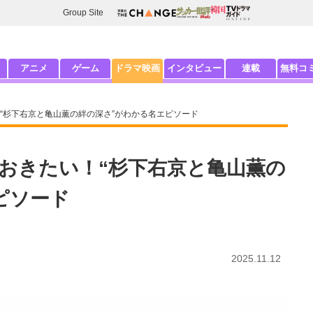
Group Site
アニメ
ゲーム
ドラマ映画
インタビュー
連載
無料コ
“杉下右京と亀山薫の絆の深さ”がわかる名エピソード
おきたい！“杉下右京と亀山薫の
ピソード
2025.11.12