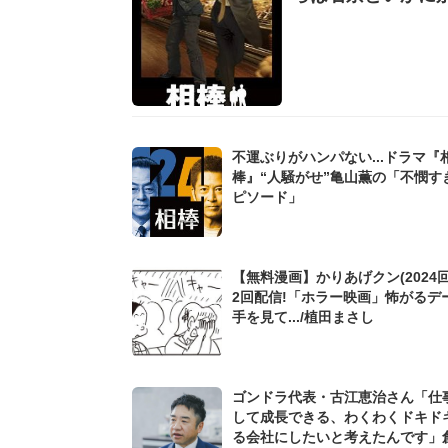
不運ぶりがハンパない...ドラマ『
棒』“人騒がせ”亀山薫の「不憫す
ピソード」
【無料漫画】かりあげクン(2024回
2回配信!「ホラー映画」怖がるデ
手を見て.../植田まさし
ゴンドラ代表・古江恵治さん「仕
して成長できる、わくわくドキド
る会社にしたいと考えたんです」