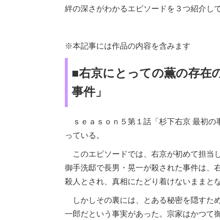
絆の深さがわかるエピソードを３つ紹介し
※本記事には作品の内容を含みます
■右京にとっての薫の存在
事件」
ｓｅａｓｏｎ５第１話「杉下右京 最初の
っている。
このエピソードでは、右京が初めて担当し
御手洗邸で長男・晃一が殺された事件は、
殺人とされ、真相にたどり着けないままと
しかしその裏には、とある秘密を隠すため
一郎だという事実があった。宗家はかつて