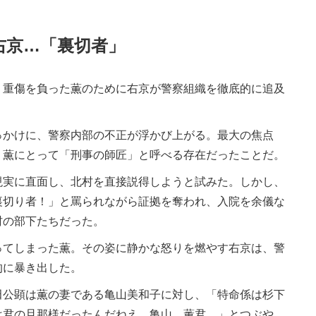
右京…「裏切者」
重傷を負った薫のために右京が警察組織を徹底的に追及
かけに、警察内部の不正が浮かび上がる。最大の焦点
、薫にとって「刑事の師匠」と呼べる存在だったことだ。
実に直面し、北村を直接説得しようと試みた。しかし、
裏切り者！」と罵られながら証拠を奪われ、入院を余儀な
村の部下たちだった。
てしまった薫。その姿に静かな怒りを燃やす右京は、警
的に暴き出した。
公顕は薫の妻である亀山美和子に対し、「特命係は杉下
は君の旦那様だったんだねえ。亀山、薫君…」とつぶや