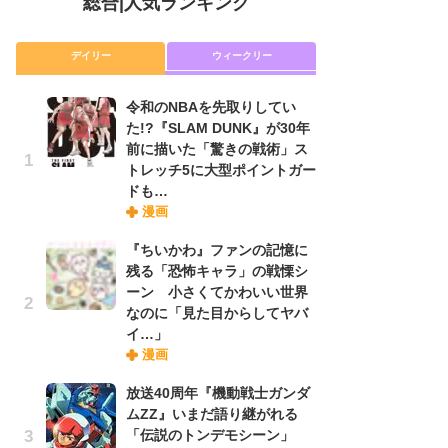
総合
|
人気ランキング
デイリー
ウィークリー
令和のNBAを先取りしてい
放
た!?『SLAM DUNK』が30年
ム
前に描いた「驚きの戦術」ス
「
トレッチ5に大型ポイントガー
「
ドも…
漫画
木
『ちいかわ』ファンの記憶に
シ
残る「恐怖キャラ」の戦慄シ
「
ーン 小さくてかわいい世界
ル
なのに「見た目からしてヤバ
ム
イ…」
さ
漫画
ス
放送40周年『機動戦士ガンダ
ムZZ』いまだ語り継がれる
舞
「伝説のトンデモシーン」
編