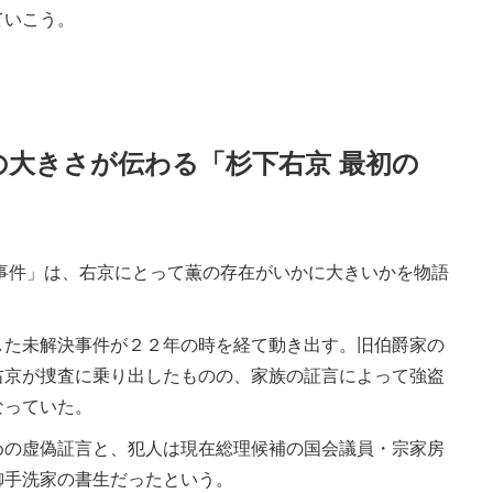
ていこう。
の大きさが伝わる「杉下右京 最初の
事件」は、右京にとって薫の存在がいかに大きいかを物語
た未解決事件が２２年の時を経て動き出す。旧伯爵家の
右京が捜査に乗り出したものの、家族の証言によって強盗
なっていた。
の虚偽証言と、犯人は現在総理候補の国会議員・宗家房
御手洗家の書生だったという。