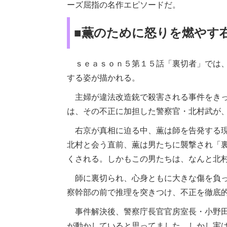
ーズ屈指の名作エピソードだ。
■薫のために怒りを燃やす
ｓｅａｓｏｎ５第１５話「裏切者」では、
する姿が描かれる。
主婦が違法改造銃で殺害される事件をきっ
は、その不正に加担した警察官・北村武が
右京が真相に迫る中、薫は師を告発する現
北村と会う直前、薫は男たちに襲撃され「
くされる。しかもこの男たちは、なんと北
師に裏切られ、心身ともに大きな傷を負っ
察幹部の前で推理を突きつけ、不正を徹底
事件解決後、警察庁長官官房室長・小野田
が動かしていると思ってました。しかし実