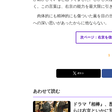
く。この言葉は、右京の能力を最大限に引
肉体的にも精神的にも傷ついた薫を目の当
への深い思いがあったからに他ならない。
次ページ：右京を信
1
ポスト
あわせて読む
ドラマ『相棒』、
らは右京といかに