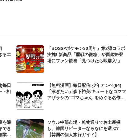
相
「BOSS×ポケモン30周年」第2弾コラボ
ぎるエ
実施! 新商品「歴戦の微糖」や図鑑缶登
場にファン歓喜「見つけたら即購入!」
)毎日
【無料漫画】毎日配信!少年アシベ(64)
ート相
「泳ぎたい」森下裕美/キュートなゴマフ
アザラシの“ゴマちゃん”をめぐる名作ギ
ャグ4コマ
事を通
ソウル中部市場・乾物通りでお土産探
キでき
し、韓国リピーターならなにを選ぶ?
創業来
【韓国の個人旅行ガイド】