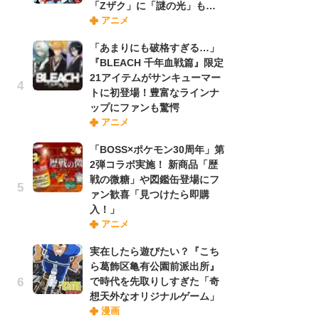
「Zザク」に「謎の光」も…
禁
アニメ
「
連
「あまりにも破格すぎる…」
『BLEACH 千年血戦篇』限定
21アイテムがサンキューマー
【
トに初登場！豊富なラインナ
ー
ップにファンも驚愕
完
アニメ
ー
「BOSS×ポケモン30周年」第
2弾コラボ実施！ 新商品「歴
ナ
戦の微糖」や図鑑缶登場にフ
リ
ァン歓喜「見つけたら即購
イ
入！」
味
アニメ
フ
ち
実在したら遊びたい？『こち
ら葛飾区亀有公園前派出所』
で時代を先取りしすぎた「奇
『
想天外なオリジナルゲーム」
に
漫画
が