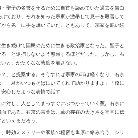
・聖子の名誉を守るために自首を諦めていた過去を告白
受けており、それを知った宗家が激昂して晃一を殺害して
てから晃一に手を焼いていたこともあって、宗家を庇い続
生き続けて国民のために生きる政治家となった。聖子と
なる」と逮捕しないよう懇願するほどだった。しかし、右
ないと、かたくなな態度を崩さない。
？」と提案する。そうすれば宗家の罪は軽くなり、右京
は、「君がいつもそばにいてくれて助かりますよ」「僕に
と安心したような表情で話す。
に対し、人としてまっすぐにぶつかっていく薫。右京に
場面である。右京の言葉は、薫の存在の大きさを率直に伝
フといえるだろう。
、時効ミステリーや家族の秘密も重厚に絡み合う、シリ