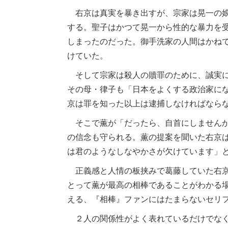
右京は真実を暴き出すが、宗家は晃一の娘
する。聖子はかつて晃一から性的な暴力を
しまったのだった。御手洗家の人間はかね
けていた。
そして宗家は殺人の贖罪のために、誠実に
その母・律子も「日本をよくする政治家に
京は罪を知った以上は逮捕しなければなら
そこで薫が「だったら、自首にしませんか
の信念も守られる。薫の提案を聞いた右京
は君のようなしなやかさが欠けています」
正義感と人情の板挟みで葛藤していた右京
とって薫が最高の相棒であることがわかる
える、『相棒』ファンにはたまらないセリ
２人の関係性がよく表れているだけでなく