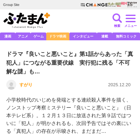
Group Site
検索
メニュー
漫画
アニメ
ゲーム
ドラマ映画
インタビュー
連載
無料コミック
ドラマ『良いこと悪いこと』第1話からあった「真
犯人」につながる重要伏線 実行犯に残る「不可
解な謎」も…
すがり
2025.12.20
小学校時代のいじめを発端とする連続殺人事件を描く、
ノンストップ考察ミステリー『良いこと悪いこと』（日
本テレビ系）。１２月１３日に放送された第９話ではつ
いに「犯人」が明かされるも、次回予告ではその裏にい
る「真犯人」の存在が示唆され、まだまだ…