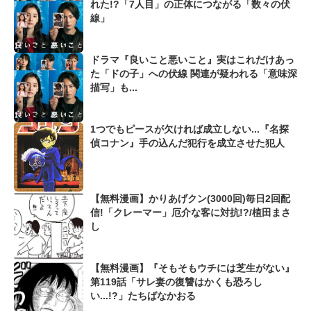
れた!?「7人目」の正体につながる「数々の伏
線」
ドラマ『良いこと悪いこと』実はこれだけあっ
た「ドの子」への伏線 関連が疑われる「意味深
描写」も...
1つでもピースが欠ければ成立しない...『名探
偵コナン』手の込んだ犯行を成立させた犯人
【無料漫画】かりあげクン(3000回)毎日2回配
信!「クレーマー」厄介な客に対抗!?/植田まさ
し
【無料漫画】『そもそもウチには芝生がない』
第119話「サレ妻の復讐はかくも恐ろし
い...!?」たちばなかおる