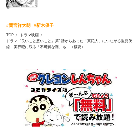
#間宮祥太朗
#新木優子
TOP
ドラマ映画
ドラマ『良いこと悪いこと』第1話からあった「真犯人」につながる重要伏
線 実行犯に残る「不可解な謎」も…（概要）