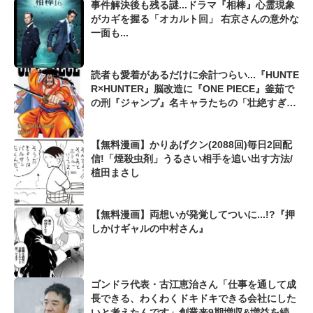
事件解決後も残る謎...ドラマ『相棒』心霊現象
がカギを握る「オカルト回」 右京さんの意外な
一面も...
読者も愛着があるだけに余計つらい...『HUNTE
R×HUNTER』脳改造に『ONE PIECE』釜茹で
の刑『ジャンプ』名キャラたちの「壮絶すぎる
最期」
【無料漫画】かりあげクン(2088回)毎日2回配
信!「煙殺虫剤」うるさい相手を追い出す方法/
植田まさし
【無料漫画】両想いが発覚してついに...!?『押
しかけギャルの中村さん』
ゴンドラ代表・古江恵治さん「仕事を通して成
長できる、わくわくドキドキできる会社にした
いと考えたんです」創業来9期増収&増益を続け