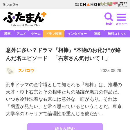
Group Site
検索
メニュー
漫画
アニメ
ゲーム
ドラマ映画
インタビュー
連載
無料コミック
意外に多い？ドラマ『相棒』“本物のお化け”が絡
んだ名エピソード 「右京さん気付いて！」
スパロウ
2025.08.29
刑事ドラマの金字塔として知られる『相棒』は、推理の
天才・杉下右京とその相棒たちの活躍が魅力の作品だ。
いつも冷静沈着な右京には意外な一面があり、それは
「幽霊が見たい」と常々思っているということだ。東京
大学卒のキャリアで論理性を重んじる彼だが…
続きを読む