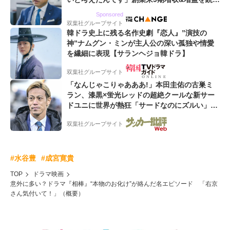
るWebマーケティング会社のアイデンティティ
Sponsored
双葉社グループサイト
韓ドラ史上に残る名作史劇『恋人』”演技の
神”ナムグン・ミンが主人公の深い孤独や情愛
を繊細に表現【サランヘジョ韓ドラ】
双葉社グループサイト
「なんじゃこりゃあああ!」本田圭佑の古巣ミ
ラン、漆黒×蛍光レッドの超絶クールな新サー
ドユニに世界が熱狂「サードなのにズルい」
「こりゃかっけえわ」
双葉社グループサイト
#水谷豊
#成宮寛貴
TOP
ドラマ映画
意外に多い？ドラマ『相棒』“本物のお化け”が絡んだ名エピソード 「右京
さん気付いて！」（概要）