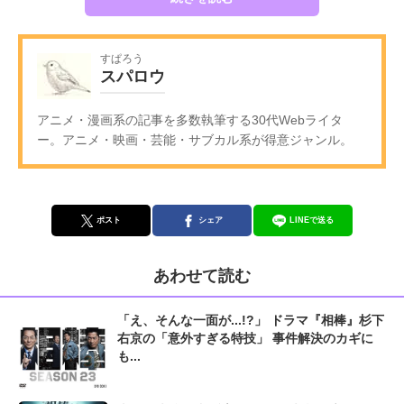
すぱろう
スパロウ
アニメ・漫画系の記事を多数執筆する30代Webライタ
ー。アニメ・映画・芸能・サブカル系が得意ジャンル。
ポスト
シェア
LINEで送る
あわせて読む
「え、そんな一面が...!?」 ドラマ『相棒』杉下
右京の「意外すぎる特技」 事件解決のカギに
も...