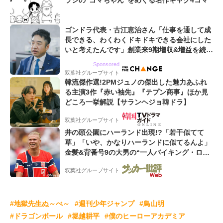
ラシの“ゴマちゃん”をめぐる名作ギャグ4コマ
ゴンドラ代表・古江恵治さん「仕事を通して成
長できる、わくわくドキドキできる会社にした
いと考えたんです」創業来9期増収&増益を続け
るWebマーケティング会社のアイデンティティ
Sponsored
双葉社グループサイト
韓流傑作選!2PMジュノの傑出した魅力あふれ
る主演3作『赤い袖先』『テプン商事』ほか見
どころ一挙解説【サランヘジョ韓ドラ】
双葉社グループサイト
井の頭公園にハーランド出現!?「若干似てて
草」「いや、かなりハーランドに似てるんよ」
金髪&背番号9の大男の“一人バイキング・ロ
ー”映像が話題!「元気をもらった」
双葉社グループサイト
#地獄先生ぬ～べ～
#週刊少年ジャンプ
#鳥山明
#ドラゴンボール
#堀越耕平
#僕のヒーローアカデミア