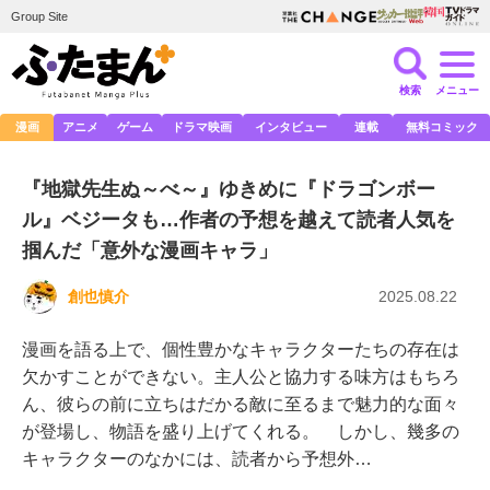
Group Site
検索
メニュー
漫画
アニメ
ゲーム
ドラマ映画
インタビュー
連載
無料コミック
『地獄先生ぬ～べ～』ゆきめに『ドラゴンボー
ル』ベジータも…作者の予想を越えて読者人気を
掴んだ「意外な漫画キャラ」
創也慎介
2025.08.22
漫画を語る上で、個性豊かなキャラクターたちの存在は
欠かすことができない。主人公と協力する味方はもちろ
ん、彼らの前に立ちはだかる敵に至るまで魅力的な面々
が登場し、物語を盛り上げてくれる。 しかし、幾多の
キャラクターのなかには、読者から予想外…