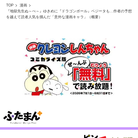
TOP
漫画
『地獄先生ぬ～べ～』ゆきめに『ドラゴンボール』ベジータも…作者の予想
を越えて読者人気を掴んだ「意外な漫画キャラ」（概要）