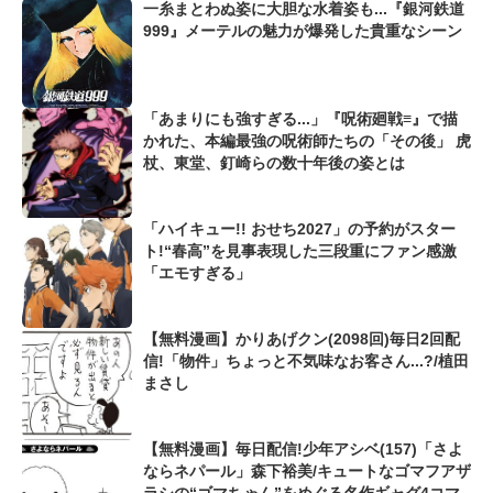
一糸まとわぬ姿に大胆な水着姿も...『銀河鉄道
999』メーテルの魅力が爆発した貴重なシーン
「あまりにも強すぎる...」『呪術廻戦≡』で描
かれた、本編最強の呪術師たちの「その後」 虎
杖、東堂、釘崎らの数十年後の姿とは
「ハイキュー!! おせち2027」の予約がスター
ト!“春高”を見事表現した三段重にファン感激
「エモすぎる」
【無料漫画】かりあげクン(2098回)毎日2回配
信!「物件」ちょっと不気味なお客さん...?/植田
まさし
【無料漫画】毎日配信!少年アシベ(157)「さよ
ならネパール」森下裕美/キュートなゴマフアザ