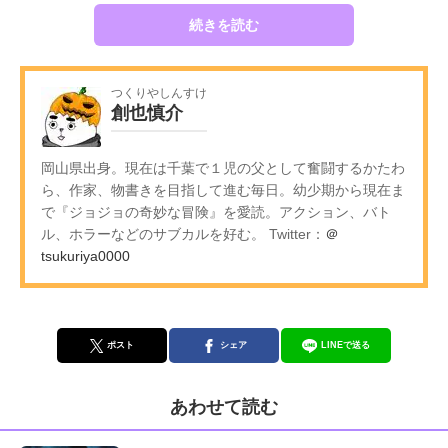
続きを読む
つくりやしんすけ
創也慎介
岡山県出身。現在は千葉で１児の父として奮闘するかたわ
ら、作家、物書きを目指して進む毎日。幼少期から現在ま
で『ジョジョの奇妙な冒険』を愛読。アクション、バト
ル、ホラーなどのサブカルを好む。 Twitter：
＠
tsukuriya0000
ポスト
シェア
LINEで送る
あわせて読む