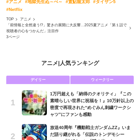
#アニメ
#地獄先生ぬ～べ～
#置鮎龍太郎
#タイザン5
#Netflix
TOP
アニメ
「前情報と全然違う!?」驚きの展開に大反響…2025夏アニメ「第１話で
視聴者の心をつかんだ」注目作
3ページ
アニメ
|
人気ランキング
デイリー
ウィークリー
1万円超えも「納得のクオリティ」『この
素晴らしい世界に祝福を！』10万針以上の
密度で再現された“めぐみん刺繍ワークシ
ャツ”にファンも感動
放送40周年『機動戦士ガンダムZZ』いま
だ語り継がれる「伝説のトンデモシー