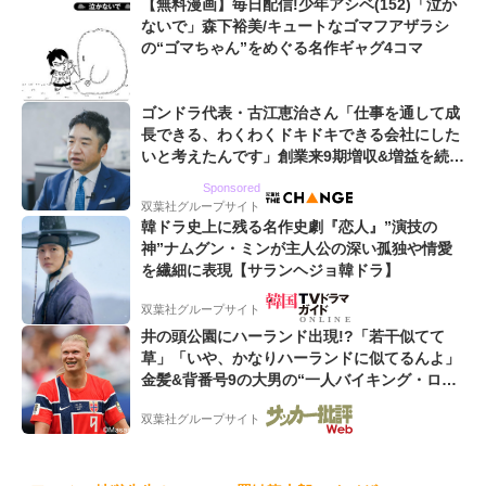
【無料漫画】毎日配信!少年アシベ(152)「泣か
ないで」森下裕美/キュートなゴマフアザラシ
の“ゴマちゃん”をめぐる名作ギャグ4コマ
ゴンドラ代表・古江恵治さん「仕事を通して成
長できる、わくわくドキドキできる会社にした
いと考えたんです」創業来9期増収&増益を続け
るWebマーケティング会社のアイデンティティ
Sponsored
双葉社グループサイト
韓ドラ史上に残る名作史劇『恋人』”演技の
神”ナムグン・ミンが主人公の深い孤独や情愛
を繊細に表現【サランヘジョ韓ドラ】
双葉社グループサイト
井の頭公園にハーランド出現!?「若干似てて
草」「いや、かなりハーランドに似てるんよ」
金髪&背番号9の大男の“一人バイキング・ロ
ー”映像が話題!「元気をもらった」
双葉社グループサイト