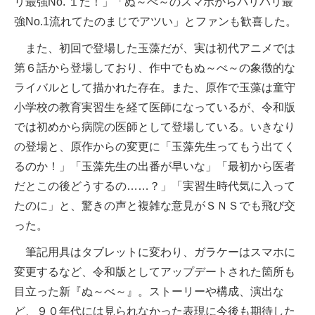
リ最強No. １だ！」「ぬ～べ～のスマホからバリバリ最
強No.1流れてたのまじでアツい」とファンも歓喜した。
また、初回で登場した玉藻だが、実は初代アニメでは
第６話から登場しており、作中でもぬ～べ～の象徴的な
ライバルとして描かれた存在。また、原作で玉藻は童守
小学校の教育実習生を経て医師になっているが、令和版
では初めから病院の医師として登場している。いきなり
の登場と、原作からの変更に「玉藻先生ってもう出てく
るのか！」「玉藻先生の出番が早いな」「最初から医者
だとこの後どうするの……？」「実習生時代気に入って
たのに」と、驚きの声と複雑な意見がＳＮＳでも飛び交
った。
筆記用具はタブレットに変わり、ガラケーはスマホに
変更するなど、令和版としてアップデートされた箇所も
目立った新『ぬ～べ～』。ストーリーや構成、演出な
ど、９０年代には見られなかった表現に今後も期待した