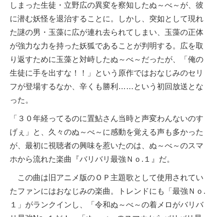
しまった生徒・立野広の異変を察知したぬ～べ～が、彼
に潜む妖怪を退治することに。しかし、突如として現れ
た謎の男・玉藻に広が連れ去られてしまい、玉藻の正体
が強力な力を持った妖狐であることが判明する。広を取
り返すために玉藻と対峙したぬ～べ～だったが、「俺の
生徒に手を出すな！！」という原作ではおなじみのセリ
フが登場するなか、辛くも勝利……という初回放送とな
った。
「３０年経ってるのに置鮎さん当時と声変わんないのす
げぇ」と、久々のぬ～べ～に感動を覚える声も多かった
が、最初に視聴者の興味を惹いたのは、ぬ～べ～のスマ
ホから流れた楽曲『バリバリ最強Ｎｏ.１』だ。
この曲は旧アニメ版のＯＰ主題歌として使用されてい
たファンにはおなじみの楽曲。トレンドにも「最強Ｎｏ.
１」がランクインし、「令和ぬ～べ～の着メロがバリバ