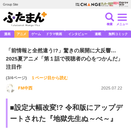
Group Site
検索
メニュー
漫画
アニメ
ゲーム
ドラマ映画
インタビュー
連載
無料コミック
「前情報と全然違う!?」驚きの展開に大反響…
2025夏アニメ「第１話で視聴者の心をつかんだ」
注目作
(3/4ページ)
１ページ目から読む
FM中西
2025.07.22
■設定大幅改変!? 令和版にアップデ
ートされた『地獄先生ぬ～べ～』