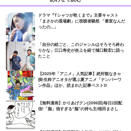
ドラマ『Tシャツが乾くまで』主要キャスト
「まさかの退場劇」に視聴者騒然 「番宣なんだ
ったの...」
「自分の絵ごと、このジャンルはそろそろ終わ
りかな」江口寿史が炎上を経て樋口毅宏に語っ
たこと
【2025年「アニメ」人気記事】絶対観なきゃ
損!生粋アニオタが選ぶ夏アニメ「ナンバーワ
ン作品」ほか、読まれた記事ベスト3!
【無料漫画】かりあげクン(2096回)毎日2回配
信!「脳」強すぎる“脳”の持ち主/植田まさし