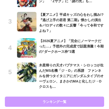
ン」 「Zザク」に「謎の光」も…
【夏アニメ】平成キッズの心をわし掴み!?
『逃げ上手の若君 第二期』懐かしの演出
＆パロディの数々に反響「今って令和です
よね？」
【2026夏アニメ】「完全にノーマークだ
った…」予想外の完成度で話題沸騰！今期
の“ダークホース枠”3選
木星帰りの天才パプテマス・シロッコが生
んだMS名機「ジ・O」の系譜 ファンネ
ルを持つタイタニアにガンダムタイプのオ
ーヴェロン、まさかのMAと化したジ・O
クロスも…
ランキング一覧