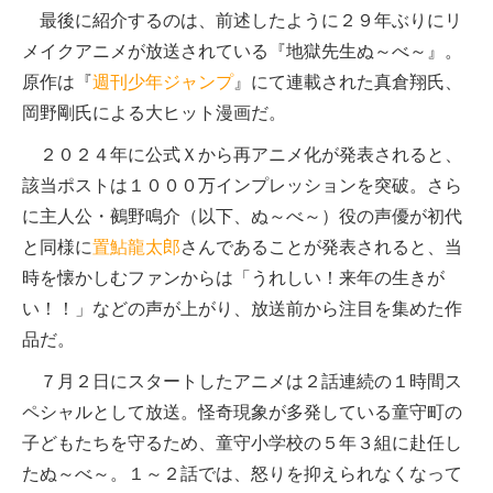
最後に紹介するのは、前述したように２９年ぶりにリ
メイクアニメが放送されている『地獄先生ぬ～べ～』。
原作は『
週刊少年ジャンプ
』にて連載された真倉翔氏、
岡野剛氏による大ヒット漫画だ。
２０２４年に公式Ｘから再アニメ化が発表されると、
該当ポストは１０００万インプレッションを突破。さら
に主人公・鵺野鳴介（以下、ぬ～べ～）役の声優が初代
と同様に
置鮎龍太郎
さんであることが発表されると、当
時を懐かしむファンからは「うれしい！来年の生きが
い！！」などの声が上がり、放送前から注目を集めた作
品だ。
７月２日にスタートしたアニメは２話連続の１時間ス
ペシャルとして放送。怪奇現象が多発している童守町の
子どもたちを守るため、童守小学校の５年３組に赴任し
たぬ～べ～。１～２話では、怒りを抑えられなくなって