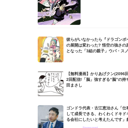
彼らがいなかったら『ドラゴンボ
の展開は変わった? 悟空の強さの
となった「3組の親子」ウパ・ス
ルマ親子も...
【無料漫画】かりあげクン(2096回
2回配信!「脳」強すぎる“脳”の持
田まさし
ゴンドラ代表・古江恵治さん「仕
して成長できる、わくわくドキド
る会社にしたいと考えたんです」
9期増収&増益を続けるWebマー
Sponsored