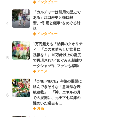
インタビュー
禁
「
「カルチャーは引用の歴史で
連
ある」江口寿史と樋口毅
宏、“引用と継承”をめぐる対
話
「
インタビュー
ル
口
1万円超えも「納得のクオリテ
に
ィ」『この素晴らしい世界に
祝福を！』10万針以上の密度
で再現された“めぐみん刺繍ワ
【
ークシャツ”にファンも感動
ー
アニメ
完
ー
『ONE PIECE』今後の展開に
絡んできそうな「意味深な表
紙連載」 「神」エネルの月
フ
での展開に、元王下七武海の
ー
謎めいた過去も…
“
漫画
に
か