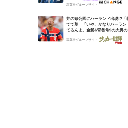
グ会社のアイデンティティ
双葉社グループサイト
井の頭公園にハーランド出現!?「
てて草」「いや、かなりハーラン
てるんよ」金髪&背番号9の大男の
バイキング・ロー”映像が話題!「
双葉社グループサイト
もらった」