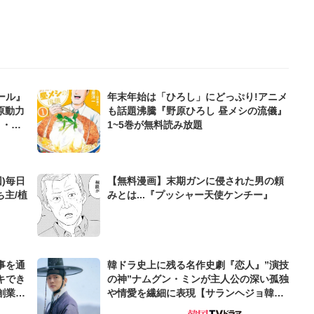
ール』
年末年始は「ひろし」にどっぷり!アニメ
原動力
も話題沸騰『野原ひろし 昼メシの流儀』
ノ・ブ
1~5巻が無料読み放題
)毎日
【無料漫画】末期ガンに侵された男の頼
ち主/植
みとは...『プッシャー天使ケンチー』
事を通
韓ドラ史上に残る名作史劇『恋人』”演技
キでき
の神”ナムグン・ミンが主人公の深い孤独
創業来
や情愛を繊細に表現【サランヘジョ韓ド
ケティン
ラ】