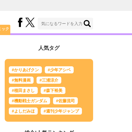
ミック
人気タグ
#かりあげクン
#少年アシベ
#無料漫画
#三浦涼介
#植田まさし
#森下裕美
#機動戦士ガンダム
#佐藤流司
#よしだみほ
#週刊少年ジャンプ