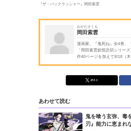
『ザ・バックラッシャー』岡田索雲
おかださくも
岡田索雲
漫画家。『鬼死ね』全4巻、
「岡田索雲妖怪読切シリーズ
作40ページを加えて8/18（
ポスト
あわせて読む
鬼を喰う玄弥、毒を
刃』能力に恵まれ