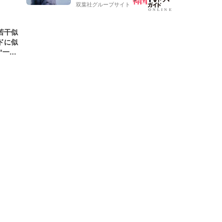
双葉社グループサイト
若干似
ドに似
“一人
元気を