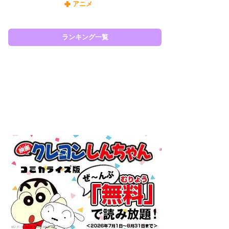
アニメ
令
た!
前
ランキング一覧
ト
ド
ラン