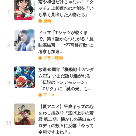
南や和也だけじゃない！『タ
ッチ』上杉達也の才能を「い
ち早く見出した人物たち」
『O
漫画
絡
紙
ドラマ『Tシャツが乾くま
で
で』第１話からつながる「意
謎
味深描写」 “不可解行動”に
考察も加速…
ドラマ映画
劇
け
放送40周年『機動戦士ガンダ
「
ムZZ』いまだ語り継がれる
れ
「伝説のトンデモシーン」
「Zザク」に「謎の光」も…
アニメ
ナ
リ
【夏アニメ】平成キッズの心
イ
をわし掴み!?『逃げ上手の若
味
君 第二期』懐かしの演出＆パ
フ
ロディの数々に反響「今って
ち
令和ですよね？」