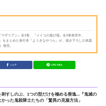
『マザリアン』全3巻、『メイコの遊び場』全3巻発売中。
」をまとめた単行本『ようきなやつら』が、描き下ろしの表題
木）発売。
シェア
LINEで送る
刺すしのぶ、1つの型だけを極める善逸...『鬼滅の
なかった鬼殺隊士たちの「驚異の克服方法」