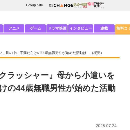
Group Site
アニメ
ゲーム
ドラマ映画
インタビュー
連載
無料コ
い、世の中に不満だらけの44歳無職男性が始めた活動は…（概要）
クラッシャー』母から小遣いを
けの44歳無職男性が始めた活動
2025.07.24