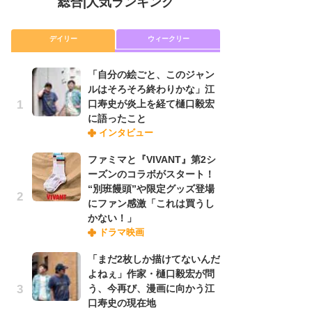
総合
|
人気ランキング
デイリー
ウィークリー
「自分の絵ごと、このジャン
放
ルはそろそろ終わりかな」江
ム
口寿史が炎上を経て樋口毅宏
「
に語ったこと
「
インタビュー
ファミマと『VIVANT』第2シ
木
ーズンのコラボがスタート！
シ
“別班饅頭”や限定グッズ登場
「
にファン感激「これは買うし
ル
かない！」
ム
ドラマ映画
さ
ス
「まだ2枚しか描けてないんだ
よねぇ」作家・樋口毅宏が問
う、今再び、漫画に向かう江
舞
口寿史の現在地
編