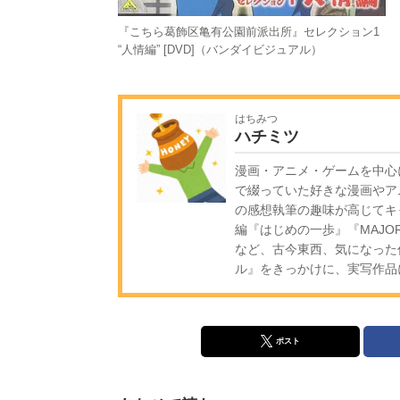
『こちら葛飾区亀有公園前派出所』セレクション1
“人情編” [DVD]（バンダイビジュアル）
はちみつ
ハチミツ
漫画・アニメ・ゲームを中心
で綴っていた好きな漫画やア
の感想執筆の趣味が高じてキ
編『はじめの一歩』『MAJ
など、古今東西、気になった
ル』をきっかけに、実写作品
ポスト