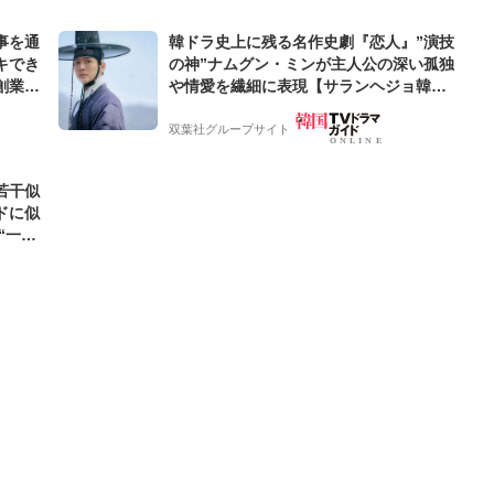
事を通
韓ドラ史上に残る名作史劇『恋人』”演技
キでき
の神”ナムグン・ミンが主人公の深い孤独
創業来
や情愛を繊細に表現【サランヘジョ韓ド
ケティン
ラ】
双葉社グループサイト
若干似
ドに似
“一人
元気を