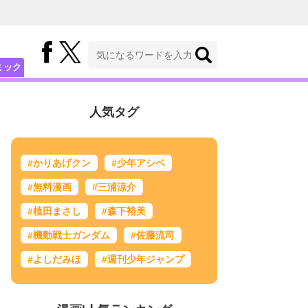
ミック
人気タグ
#かりあげクン
#少年アシベ
#無料漫画
#三浦涼介
#植田まさし
#森下裕美
#機動戦士ガンダム
#佐藤流司
#よしだみほ
#週刊少年ジャンプ