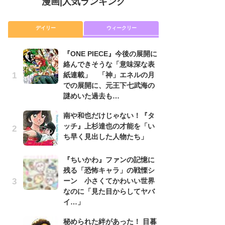
漫画
|
人気ランキング
デイリー
ウィークリー
『ONE PIECE』今後の展開に
舞
絡んできそうな「意味深な表
編
紙連載」 「神」エネルの月
禁
での展開に、元王下七武海の
「
謎めいた過去も…
連
南や和也だけじゃない！『タ
『O
ッチ』上杉達也の才能を「い
絡
ち早く見出した人物たち」
紙
で
謎
『ちいかわ』ファンの記憶に
残る「恐怖キャラ」の戦慄シ
令
ーン 小さくてかわいい世界
た!
なのに「見た目からしてヤバ
前
イ…」
ト
ド
秘められた絆があった！ 目暮