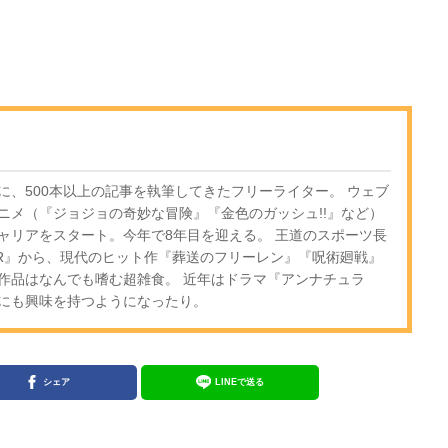
に、500本以上の記事を執筆してきたフリーライター。 ウェブ
ニメ（『ジョジョの奇妙な冒険』『金色のガッシュ!!』など）
ャリアをスタート。今年で8年目を迎える。 王道のスポーツ長
OR』から、現代のヒット作『葬送のフリーレン』『呪術廻戦』
作品はなんでも嗜む超雑食。 近年はドラマ『アンナチュラ
にも興味を持つようになったり。
シェア
LINEで送る