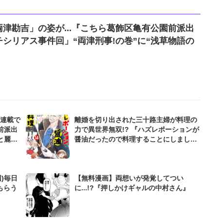
津勘吉」の姿が...『こちら葛飾区亀有公園前派出
シリアス事件回」“両津刑事!の巻”に“浅草物語の
の連載で
離婚を切り出された三十路主婦が料理の
前派出
力で異世界無双!? 『ハズレポーションが
と麗子
醤油だったので料理することにしまし
た』がLINEマンガ&ebookjapanにて無
料公開
)毎日
【無料漫画】両想いが発覚してつい
もらう
に...!?『押しかけギャルの中村さん』