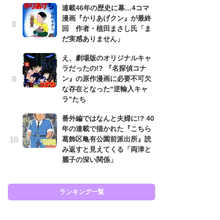
連載46年の歴史に幕…4コマ
努
漫画『かりあげクン』が最終
ジ
回 作者・植田まさし氏「ま
鬼
だ実感ありません」
の
え、劇場版のオリジナルキャ
怖
ラだったの!? 『名探偵コナ
代
ン』の原作漫画に必要不可欠
加
な存在となった“逆輸入キャ
思
ラ”たち
「
番外編ではなんと夫婦に!? 40
て
年の連載で描かれた『こちら
上
葛飾区亀有公園前派出所』読
と
み返すと見えてくる「両津と
た
麗子の深い関係」
ラン
ランキング一覧