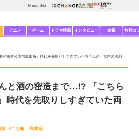
Group Site
アニメ
ゲーム
ドラマ映画
インタビュー
連載
無料コ
葛飾区亀有公園前派出所』時代を先取りしすぎていた両さんの「驚愕の珍副
んと酒の密造まで…!? 『こちら
』時代を先取りしすぎていた両
出所
#こち亀
#秋本治