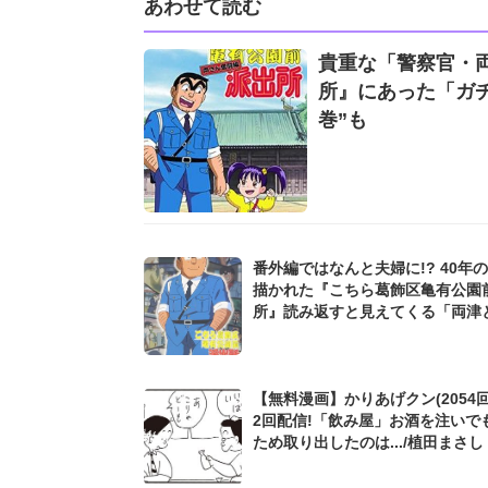
あわせて読む
貴重な「警察官・両
所』にあった「ガチ
巻”も
番外編ではなんと夫婦に!? 40年
描かれた『こちら葛飾区亀有公園
所』読み返すと見えてくる「両津
の深い関係」
【無料漫画】かりあげクン(2054回
2回配信!「飲み屋」お酒を注いで
ため取り出したのは.../植田まさし