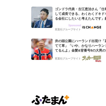
ゴンドラ代表・古江恵治さん「仕
して成長できる、わくわくドキド
る会社にしたいと考えたんです」
9期増収&増益を続けるWebマー
Sponsored
グ会社のアイデンティティ
双葉社グループサイト
井の頭公園にハーランド出現!?「
てて草」「いや、かなりハーラン
てるんよ」金髪&背番号9の大男の
バイキング・ロー”映像が話題!「
双葉社グループサイト
もらった」