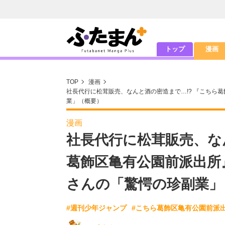
トップ
漫画
TOP
漫画
社長代行に松茸販売、なんと酒の密造まで…!? 『こちら
業」（概要）
漫画
社長代行に松茸販売、な
葛飾区亀有公園前派出所
さんの「驚愕の珍副業」
#週刊少年ジャンプ
#こちら葛飾区亀有公園前派