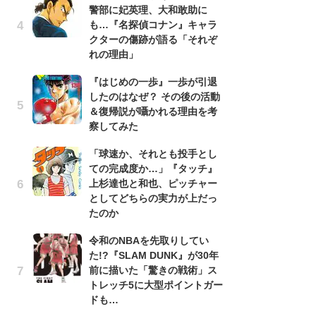
警部に妃英理、大和敢助に
南
も…『名探偵コナン』キャラ
ッ
クターの傷跡が語る「それぞ
ち
れの理由」
『はじめの一歩』一歩が引退
『
したのはなぜ？ その後の活動
残
＆復帰説が囁かれる理由を考
ー
察してみた
な
イ
「球速か、それとも投手とし
ての完成度か…」『タッチ』
『
上杉達也と和也、ピッチャー
に
としてどちらの実力が上だっ
も
たのか
を
役
令和のNBAを先取りしてい
た!?『SLAM DUNK』が30年
ア
前に描いた「驚きの戦術」ス
ー
トレッチ5に大型ポイントガー
場
ドも…
ァ