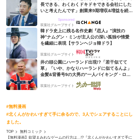
長できる、わくわくドキドキできる会社にした
いと考えたんです」創業来9期増収&増益を続け
るWebマーケティング会社のアイデンティティ
Sponsored
双葉社グループサイト
韓ドラ史上に残る名作史劇『恋人』”演技の
神”ナムグン・ミンが主人公の深い孤独や情愛
を繊細に表現【サランヘジョ韓ドラ】
双葉社グループサイト
井の頭公園にハーランド出現!?「若干似てて
草」「いや、かなりハーランドに似てるんよ」
金髪&背番号9の大男の“一人バイキング・ロ
ー”映像が話題!「元気をもらった」
双葉社グループサイト
#無料漫画
#北くんがかわいすぎて手に余るので、3人でシェアすることにし
ました。
TOP
無料コミック
【無料漫画】欲望まみれなゲームの行方は…!?『北くんがかわいすぎて手に