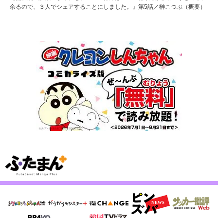
余るので、３人でシェアすることにしました。』第5話／榊こつぶ（概要）