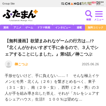
Group Site
検索
メニュー
漫画
アニメ
ゲーム
ドラマ映画
インタビュー
連載
無料コミック
【無料漫画】欲望まみれなゲームの行方は…!?
『北くんがかわいすぎて手に余るので、３人でシ
ェアすることにしました。』第5話／榊こつぶ
榊こつぶ
2025.06.26
手放せないけど、手に負えない……！ そんな極上イケ
メンヒモ男・北くん（２６）を繋ぎとめるべく、東子
（３１・女）、南（２９・女）、西野（２４・男）の３
人が手を組み導き出した答え、それが「カレをシェアす
るシェアハウス」生活!! １００％は望めな…