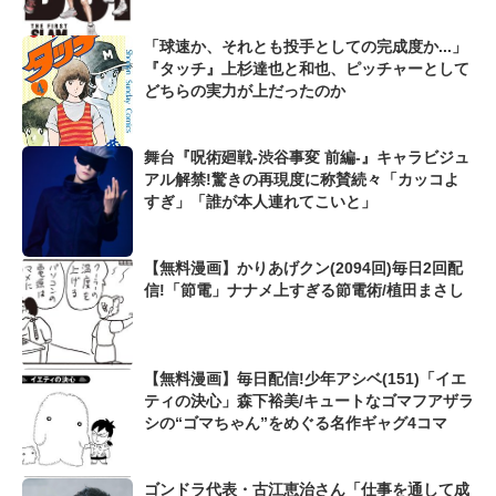
ュートも...
「球速か、それとも投手としての完成度か...」
『タッチ』上杉達也と和也、ピッチャーとして
どちらの実力が上だったのか
舞台『呪術廻戦-渋谷事変 前編-』キャラビジュ
アル解禁!驚きの再現度に称賛続々「カッコよ
すぎ」「誰が本人連れてこいと」
【無料漫画】かりあげクン(2094回)毎日2回配
信!「節電」ナナメ上すぎる節電術/植田まさし
【無料漫画】毎日配信!少年アシベ(151)「イエ
ティの決心」森下裕美/キュートなゴマフアザラ
シの“ゴマちゃん”をめぐる名作ギャグ4コマ
ゴンドラ代表・古江恵治さん「仕事を通して成