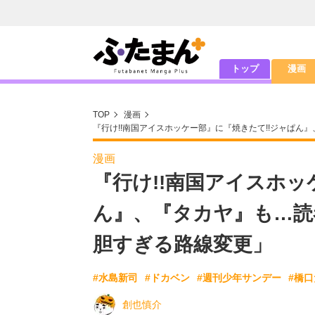
トップ
漫画
TOP
漫画
『行け!!南国アイスホッケー部』に『焼きたて!!ジャぱん
漫画
『行け!!南国アイスホッ
ん』、『タカヤ』も…読
胆すぎる路線変更」
#水島新司
#ドカベン
#週刊少年サンデー
#橋
創也慎介