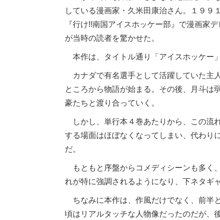
している漫画家・久米田康治さん。１９９
『行け!!南国アイスホッケー部』で漫画家
が当時の読者を驚かせた。
本作は、タイトル通り「アイスホッケー」
カナダで有名選手として活躍していた主人
ところから物語が始まる。その後、月斗は
豪たちと渡り合っていく。
しかし、単行本４巻あたりから、この流れ
する場面はほぼなくなってしまい、代わり
だ。
もともと序盤からコメディシーンも多く、
れが特に強調されるようになり、下ネタギ
ちなみに本作は、作風だけでなく、前半と
頃はリアルタッチな人物像だったのだが、