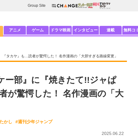
Group Site
アニメ
ゲーム
ドラマ映画
インタビュー
連載
無料コ
』、『タカヤ』も…読者が驚愕した！ 名作漫画の「大胆すぎる路線変更」
ケー部』に『焼きたて!!ジャぱ
者が驚愕した！ 名作漫画の「大
口たかし
#週刊少年ジャンプ
2025.06.22