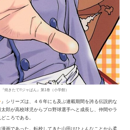
『焼きたて!!ジャぱん』第1巻（小学館）
ン
』シリーズは、４６年にも及ぶ連載期間を誇る伝説的な
田太郎が高校球児からプロ野球選手へと成長し、仲間やラ
見どころである。
漫画であった。転校してきた山田はひょんなことから柔