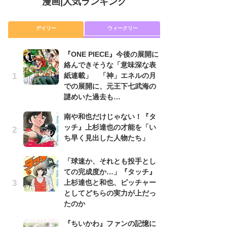
漫画
|
人気ランキング
デイリー
ウィークリー
『ONE PIECE』今後の展開に
舞
絡んできそうな「意味深な表
編
紙連載」 「神」エネルの月
禁
での展開に、元王下七武海の
「
謎めいた過去も…
連
南や和也だけじゃない！『タ
令
ッチ』上杉達也の才能を「い
た!
ち早く見出した人物たち」
前
ト
ド
「球速か、それとも投手とし
ての完成度か…」『タッチ』
『O
上杉達也と和也、ピッチャー
絡
としてどちらの実力が上だっ
紙
たのか
で
謎
『ちいかわ』ファンの記憶に