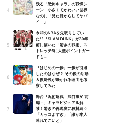
残る「恐怖キャラ」の戦慄シ
『
ーン 小さくてかわいい世界
残
なのに「見た目からしてヤバ
ー
イ…」
な
イ
令和のNBAを先取りしてい
た!?『SLAM DUNK』が30年
『
前に描いた「驚きの戦術」ス
に
トレッチ5に大型ポイントガー
も
ドも…
を
役
『はじめの一歩』一歩が引退
したのはなぜ？ その後の活動
ア
＆復帰説が囁かれる理由を考
ー
察してみた
場
ァ
舞台『呪術廻戦－渋谷事変 前
編－』キャラビジュアル解
努
禁！驚きの再現度に称賛続々
ジ
「カッコよすぎ」「誰が本人
鬼
連れてこいと」
の