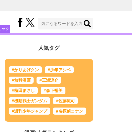
ミック
人気タグ
#かりあげクン
#少年アシベ
#無料漫画
#三浦涼介
#植田まさし
#森下裕美
#機動戦士ガンダム
#佐藤流司
#週刊少年ジャンプ
#名探偵コナン