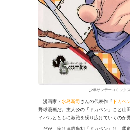
少年サンデーコミックス
漫画家・
水島新司
さんの代表作『
ドカベ
野球漫画だ。主人公の「ドカベン」こと山
イバルとともに激戦を繰り広げていくのが
だが、実は連載当初『ドカベン』は、柔道