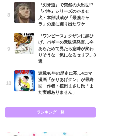
『刃牙道』で突然の大出世!?
南
『バキ』シリーズのかませ
ッ
犬・本部以蔵が「最強キャ
ち
ラ」の座に躍り出たワケ
『ワンピース』クザンに黒ひ
怖
げ、バギーの意味深発言…今
代
あらためて見たら意味が変わ
加
りそうな「気になるセリフ」3
思
選
原
連載46年の歴史に幕…4コマ
闘
漫画『かりあげクン』が最終
ア
回 作者・植田まさし氏「ま
の
だ実感ありません」
ラン
ランキング一覧