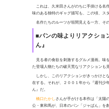
これは、久米田さんがのちに手掛ける名作
味のある独特のギャグ描写も、この頃、ス
名作たちのルーツが垣間見える一方、その
■パンの味よりリアクショ
ん』
見る者の食欲を刺激するグルメ漫画。味を
た登場人物たちの破天荒なリアクションも
しかし、このリアクションがきっかけとな
在する。それが、２００１年から『週刊少年
ん』だ。
橋口たかし
さんが手がける本作は「太陽の
公・東和馬が、日本のパン「ジャぱん」を