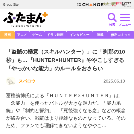
Group Site
検索
メニュー
漫画
アニメ
ゲーム
ドラマ映画
インタビュー
連載
無料コミック
「盗賊の極意（スキルハンター）」に「刹那の10
秒」も…『HUNTER×HUNTER』ややこしすぎる
「やっかいな能力」のルールをおさらい
スパロウ
2025.06.19
冨樫義博氏による『ＨＵＮＴＥＲ×ＨＵＮＴＥＲ』は、
「念能力」を使ったバトルが大きな魅力だ。「能力系
統」や「制約と誓約」、「死後強くなる念」などの概念
が絡み合い、戦闘はより複雑なものとなっている。その
ため、ファンでも理解できないようなややこ…