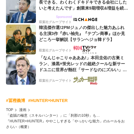
長できる、わくわくドキドキできる会社にした
いと考えたんです」創業来9期増収&増益を続け
るWebマーケティング会社のアイデンティティ
Sponsored
双葉社グループサイト
韓流傑作選!2PMジュノの傑出した魅力あふれ
る主演3作『赤い袖先』『テプン商事』ほか見
どころ一挙解説【サランヘジョ韓ドラ】
双葉社グループサイト
「なんじゃこりゃあああ!」本田圭佑の古巣ミ
ラン、漆黒×蛍光レッドの超絶クールな新サー
ドユニに世界が熱狂「サードなのにズルい」
「こりゃかっけえわ」
双葉社グループサイト
#冨樫義博
#HUNTER×HUNTER
TOP
漫画
「盗賊の極意（スキルハンター）」に「刹那の10秒」も…
『HUNTER×HUNTER』ややこしすぎる「やっかいな能力」のルールをお
さらい（概要）