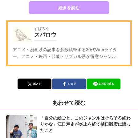
続きを読む
すぱろう
スパロウ
アニメ・漫画系の記事を多数執筆する30代Webライタ
ー。アニメ・映画・芸能・サブカル系が得意ジャンル。
ポスト
シェア
LINEで送る
あわせて読む
「自分の絵ごと、このジャンルはそろそろ終わ
りかな」江口寿史が炎上を経て樋口毅宏に語っ
たこと