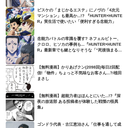
ビスケの「まじかるエステ」にノヴの「4次元
マンション」も最高か...!? 『HUNTER×HUNTE
R』実生活で使いたい「便利すぎる念能力」
念能力バトルの常識を覆す? ネフェルピトー、
クロロ、ヒソカの事例も...『HUNTER×HUNTE
R』最新章でも鍵となりそうな「“死後強まる
念”の能力」を考察
【無料漫画】かりあげクン(2098回)毎日2回配
信!「物件」ちょっと不気味なお客さん...?/植田
まさし
【無料漫画】超能力者はほんとにいた...!?『深
夜の放送部 ある投稿者が体験した戦慄の怪異
集』
ゴンドラ代表・古江恵治さん「仕事を通して成