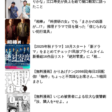
りかな」江口寿史が炎上を経て樋口毅宏に語っ
たこと
『相棒』『科捜研の女』でも「まさかの凶器
が...!?」 推理ドラマで目を疑った「信じられな
い犯行道具」
【2025年秋ドラマ】10月スタート「新ドラ
マ」をまとめてチェック!民放プライムタイム
新番組16作品リスト 『絶対零度』に『相
棒』、『緊急取調室』に三谷幸喜新作まで...
【無料漫画】かりあげクン(2098回)毎日2回配
信!「物件」ちょっと不気味なお客さん...?/植田
まさし
【無料漫画】いじめ被害者による壮大な復讐劇
『汝、隣人を×せよ。』