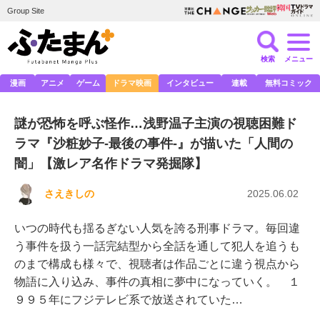
Group Site
検索
メニュー
漫画
アニメ
ゲーム
ドラマ映画
インタビュー
連載
無料コミック
謎が恐怖を呼ぶ怪作…浅野温子主演の視聴困難ド
ラマ『沙粧妙子-最後の事件-』が描いた「人間の
闇」【激レア名作ドラマ発掘隊】
さえきしの
2025.06.02
いつの時代も揺るぎない人気を誇る刑事ドラマ。毎回違
う事件を扱う一話完結型から全話を通して犯人を追うも
のまで構成も様々で、視聴者は作品ごとに違う視点から
物語に入り込み、事件の真相に夢中になっていく。 １
９９５年にフジテレビ系で放送されていた…