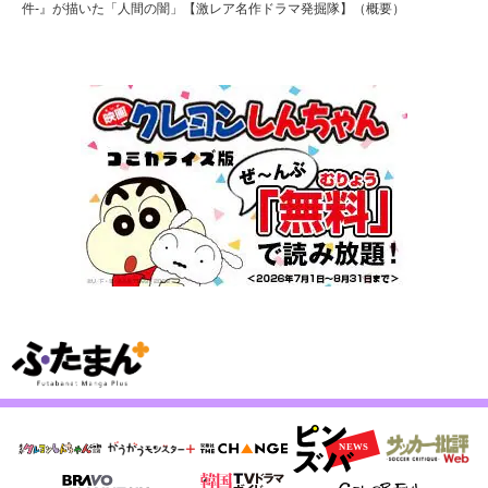
件-』が描いた「人間の闇」【激レア名作ドラマ発掘隊】（概要）