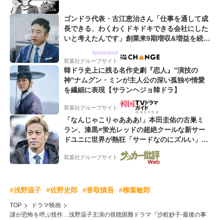
ゴンドラ代表・古江恵治さん「仕事を通して成
長できる、わくわくドキドキできる会社にした
いと考えたんです」創業来9期増収&増益を続け
るWebマーケティング会社のアイデンティティ
Sponsored
双葉社グループサイト
韓ドラ史上に残る名作史劇『恋人』”演技の
神”ナムグン・ミンが主人公の深い孤独や情愛
を繊細に表現【サランヘジョ韓ドラ】
双葉社グループサイト
「なんじゃこりゃあああ!」本田圭佑の古巣ミ
ラン、漆黒×蛍光レッドの超絶クールな新サー
ドユニに世界が熱狂「サードなのにズルい」
「こりゃかっけえわ」
双葉社グループサイト
#浅野温子
#佐野史郎
#香取慎吾
#柳葉敏郎
TOP
ドラマ映画
謎が恐怖を呼ぶ怪作…浅野温子主演の視聴困難ドラマ『沙粧妙子-最後の事