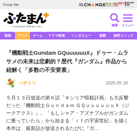
Group Site
検索
メニュー
漫画
アニメ
ゲーム
ドラマ映画
インタビュー
連載
無料コミック
『機動戦士Gundam GQuuuuuuX』ドゥー・ムラ
サメの未来は悲劇的？歴代『ガンダム』作品から
紐解く「多数の不安要素」
ハチミツ
2025.05.18
５月１３日放送の第６話「キシリア暗殺計画」も大反響
だった『機動戦士Ｇｕｎｄａｍ ＧＱｕｕｕｕｕｕＸ（ジ
ークアクス）』。「もしシャア・アズナブルがガンダム
に乗っていたら」から始まる「ｉｆの宇宙世紀」を描く
本作は、最新話が放送されるたびに『ガ…