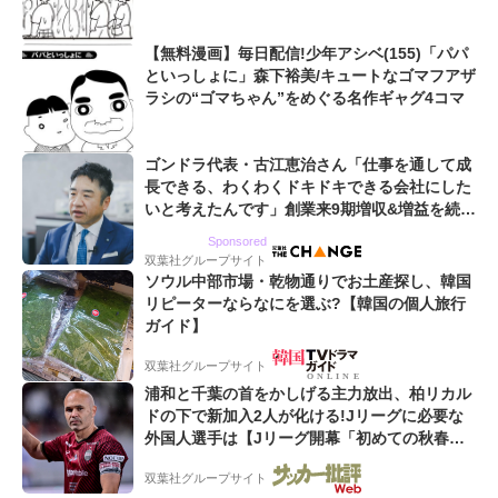
【無料漫画】毎日配信!少年アシベ(155)「パパ
といっしょに」森下裕美/キュートなゴマフアザ
ラシの“ゴマちゃん”をめぐる名作ギャグ4コマ
ゴンドラ代表・古江恵治さん「仕事を通して成
長できる、わくわくドキドキできる会社にした
いと考えたんです」創業来9期増収&増益を続け
るWebマーケティング会社のアイデンティティ
Sponsored
双葉社グループサイト
ソウル中部市場・乾物通りでお土産探し、韓国
リピーターならなにを選ぶ?【韓国の個人旅行
ガイド】
双葉社グループサイト
浦和と千葉の首をかしげる主力放出、柏リカル
ドの下で新加入2人が化ける!Jリーグに必要な
外国人選手は【Jリーグ開幕「初めての秋春
制」の大激論】(4)
双葉社グループサイト