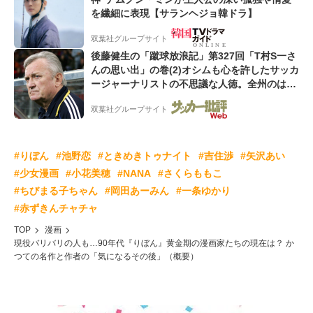
を繊細に表現【サランヘジョ韓ドラ】
双葉社グループサイト
後藤健生の「蹴球放浪記」第327回「T村S一さ
んの思い出」の巻(2)オシムも心を許したサッカ
ージャーナリストの不思議な人徳。全州のはず
が原州へ? 愛すべき男の“大迷子”伝説
双葉社グループサイト
#りぼん
#池野恋
#ときめきトゥナイト
#吉住渉
#矢沢あい
#少女漫画
#小花美穂
#NANA
#さくらももこ
#ちびまる子ちゃん
#岡田あーみん
#一条ゆかり
#赤ずきんチャチャ
TOP
漫画
現役バリバリの人も…90年代『りぼん』黄金期の漫画家たちの現在は？ か
つての名作と作者の「気になるその後」（概要）