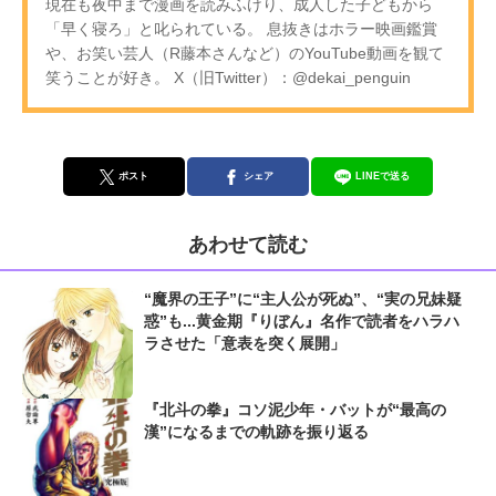
現在も夜中まで漫画を読みふけり、成人した子どもから
「早く寝ろ」と叱られている。 息抜きはホラー映画鑑賞
や、お笑い芸人（R藤本さんなど）のYouTube動画を観て
笑うことが好き。 X（旧Twitter）：@dekai_penguin
ポスト
シェア
LINEで送る
あわせて読む
“魔界の王子”に“主人公が死ぬ”、“実の兄妹疑
惑”も...黄金期『りぼん』名作で読者をハラハ
ラさせた「意表を突く展開」
『北斗の拳』コソ泥少年・バットが“最高の
漢”になるまでの軌跡を振り返る