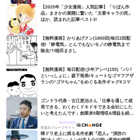
【2025年「少女漫画」人気記事】「りぼん作
品」まさかの展開に驚いた「主要キャラの死」
ほか、読まれた記事ベスト3!
【無料漫画】かりあげクン(1800回)毎日2回配
信!「静電気」とんでもないモノの静電気まで
除去!?/植田まさし
【無料漫画】毎日配信!少年アシベ(155)「パパ
といっしょに」森下裕美/キュートなゴマフアザ
ラシの“ゴマちゃん”をめぐる名作ギャグ4コマ
ゴンドラ代表・古江恵治さん「仕事を通して成
長できる、わくわくドキドキできる会社にした
いと考えたんです」創業来9期増収&増益を続け
るWebマーケティング会社のアイデンティティ
Sponsored
双葉社グループサイト
韓ドラ史上に残る名作史劇『恋人』”演技の
神”ナムグン・ミンが主人公の深い孤独や情愛