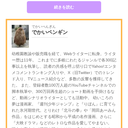
続きを読む
でかいぺんぎん
でかいペンギン
幼稚園教諭や販売職を経て、Webライターに転身。ライタ
ー歴は11年。 これまでに多岐にわたるジャンルで各300記
事以上を執筆し、読者の共感を呼ぶ切り口でYahoo!エンタ
メコメントランキング入りや、X（旧Twitter）でのトレン
ド入り、TVニュース紹介など、多数の反響を獲得してき
た。 また、登録者数100万人超のYouTubeチャンネルでの
脚本執筆や、300万回再生超のショート動画を手掛けるな
ど、動画シナリオライターとしても活動中。 幼いころの
夢は漫画家。『週刊少年ジャンプ』と『りぼん』に育てら
れた氷河期世代。とりわけ『北斗の拳』や「岡田あーみん
作品」をはじめとする昭和から平成の名作漫画、さらに
『大映ドラマ』などのレトロな作品を愛してやまない。