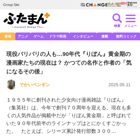
Group Site
検索
メニュー
漫画
アニメ
ゲーム
ドラマ映画
インタビュー
連載
無料コミック
現役バリバリの人も…90年代『りぼん』黄金期の
漫画家たちの現在は？ かつての名作と作者の「気
になるその後」
でかいペンギン
2025.05.11
１９５５年に創刊された少女向け漫画雑誌『りぼん』
（集英社）は、今年で創刊７０周年を迎える。現在も多
くの人気作品が掲載中だが「りぼん黄金期」と呼ばれて
いた９０年代前半のラインナップはとにかくすごかっ
た。 たとえば、シリーズ累計発行部数３００…