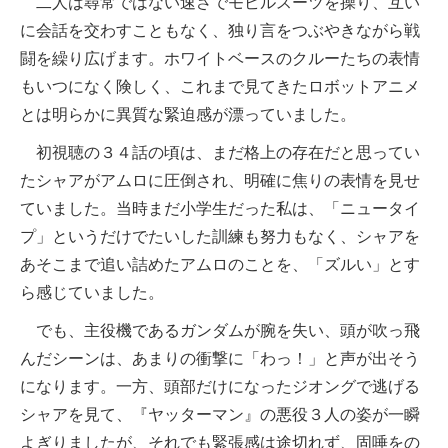
二人は尋常ではない速さでモビルスーツを操り、互い
に会話を交わすこともなく、独り言をつぶやきながら戦
闘を繰り広げます。ホワイトベースのクルーたちの表情
もいつになく険しく、これまで見てきたロボットアニメ
とは明らかに異質な緊迫感が漂っていました。
初視聴の３４話の頃は、まだ格上の存在だと思ってい
たシャアがアムロに圧倒され、明確に焦りの表情を見せ
ていました。当時まだ小学生だった私は、「ニュータイ
プ」というだけでたいした訓練も努力もなく、シャアを
あそこまで追い詰めたアムロのことを、「ズルい」とす
ら感じていました。
でも、主役機であるガンダムが腕を失い、頭が吹っ飛
んだシーンは、あまりの衝撃に「わっ！」と声が出そう
になります。一方、頭部だけになったジオングで逃げる
シャアを見て、『ヤッターマン』の悪役３人の姿が一瞬
よぎりましたが、それでも緊張感は途切れず、固唾をの