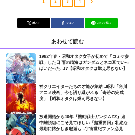
1
2
3
4
ポスト
シェア
LINEで送る
あわせて読む
1982年春・昭和オタク女子が初めて「コミケ参
戦」した日 雨の晴海はガンダムとネコ耳でいっ
ぱいだった...!?【昭和オタクは燃え尽きない】
神クリエイターたちの才能が集結...昭和「角川
アニメ映画」今も語り継がれる「奇跡の完成
度」【昭和オタクは燃え尽きない】
放送開始から40年『機動戦士ガンダムZZ』途
中離脱組にこそ見てほしい「超重要回」壮絶な
最期に懐かしき邂逅も...宇宙世紀ファン必見