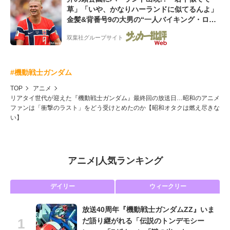
草」「いや、かなりハーランドに似てるんよ」
金髪&背番号9の大男の“一人バイキング・ロ
ー”映像が話題!「元気をもらった」
双葉社グループサイト
#機動戦士ガンダム
TOP
アニメ
リアタイ世代が迎えた『機動戦士ガンダム』最終回の放送日…昭和のアニメ
ファンは「衝撃のラスト」をどう受けとめたのか【昭和オタクは燃え尽きな
い】
アニメ
|
人気ランキング
デイリー
ウィークリー
放送40周年『機動戦士ガンダムZZ』いま
だ語り継がれる「伝説のトンデモシー