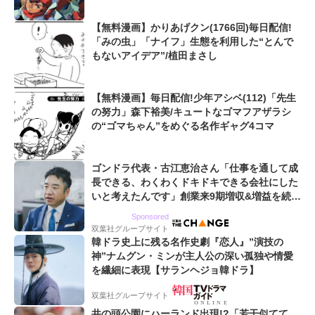
【無料漫画】かりあげクン(1766回)毎日配信!
「みの虫」「ナイフ」生態を利用した“とんで
もないアイデア”/植田まさし
【無料漫画】毎日配信!少年アシベ(112)「先生
の努力」森下裕美/キュートなゴマフアザラシ
の“ゴマちゃん”をめぐる名作ギャグ4コマ
ゴンドラ代表・古江恵治さん「仕事を通して成
長できる、わくわくドキドキできる会社にした
いと考えたんです」創業来9期増収&増益を続け
るWebマーケティング会社のアイデンティティ
Sponsored
双葉社グループサイト
韓ドラ史上に残る名作史劇『恋人』”演技の
神”ナムグン・ミンが主人公の深い孤独や情愛
を繊細に表現【サランヘジョ韓ドラ】
双葉社グループサイト
井の頭公園にハーランド出現!?「若干似てて