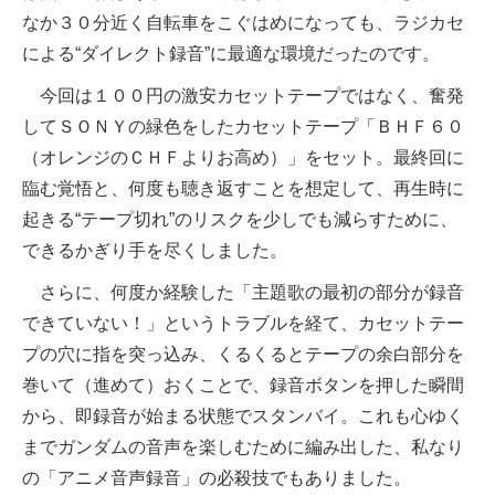
なか３０分近く自転車をこぐはめになっても、ラジカセ
による“ダイレクト録音”に最適な環境だったのです。
今回は１００円の激安カセットテープではなく、奮発
してＳＯＮＹの緑色をしたカセットテープ「ＢＨＦ６０
（オレンジのＣＨＦよりお高め）」をセット。最終回に
臨む覚悟と、何度も聴き返すことを想定して、再生時に
起きる“テープ切れ”のリスクを少しでも減らすために、
できるかぎり手を尽くしました。
さらに、何度か経験した「主題歌の最初の部分が録音
できていない！」というトラブルを経て、カセットテー
プの穴に指を突っ込み、くるくるとテープの余白部分を
巻いて（進めて）おくことで、録音ボタンを押した瞬間
から、即録音が始まる状態でスタンバイ。これも心ゆく
までガンダムの音声を楽しむために編み出した、私なり
の「アニメ音声録音」の必殺技でもありました。