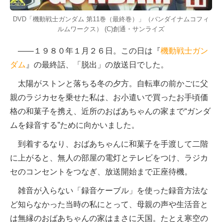
DVD「機動戦士ガンダム 第11巻（最終巻）」（バンダイナムコフィ
ルムワークス） (C)創通・サンライズ
――１９８０年１月２６日。この日は『
機動戦士ガン
ダム
』の最終話、「脱出」の放送日でした。
太陽がストンと落ちる冬の夕方。自転車の前かごに父
親のラジカセを乗せた私は、お小遣いで買ったお手頃価
格の和菓子を携え、近所のおばあちゃんの家まで“ガンダ
ムを録音する”ために向かいました。
到着するなり、おばあちゃんに和菓子を手渡して二階
に上がると、無人の部屋の電灯とテレビをつけ、ラジカ
セのコンセントをつなぎ、放送開始まで正座待機。
雑音が入らない「録音ケーブル」を使った録音方法な
ど知らなかった当時の私にとって、母親の声や生活音と
は無縁のおばあちゃんの家はまさに天国。たとえ寒空の