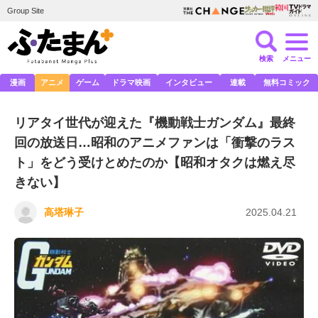
Group Site
検索
メニュー
漫画
アニメ
ゲーム
ドラマ映画
インタビュー
連載
無料コミック
リアタイ世代が迎えた『機動戦士ガンダム』最終
回の放送日…昭和のアニメファンは「衝撃のラス
ト」をどう受けとめたのか【昭和オタクは燃え尽
きない】
高塔琳子
2025.04.21