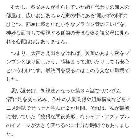
むかし、叔父さんが暮らしていた納戸代わりの無人の
部屋は、広いおばあちゃん家の中にある“開かずの間”の
ひとつ。部屋に残された小さなブラウン管のテレビを、
神妙な面持ちで凝視する孫娘の奇怪な姿を祖父母に見ら
れる心配はほぼありません。
つまり、大声さえ出さなければ、興奮のあまり腕をブ
ンブンと振り回したり、感極まって泣いたりしても安心
というわけです。最終回を観るにはこのうえない環境で
した。
思い返せば、初視聴となった第３４話で“ガンダム
沼”に足を突っ込み、作中の人間関係や組織構成などをア
ニメ雑誌でせっせと学んだ２か月間。それは、私が最初
に抱いていた「狡猾な悪役美形」なシャア・アズナブル
のイメージが大きく変わるのに十分な時間でもありまし
た。