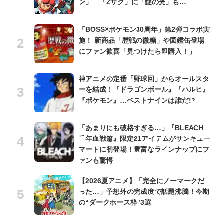
ン」 「Zザク」に「謎の光」も…
「BOSS×ポケモン30周年」第2弾コラボ実
施！ 新商品「歴戦の微糖」や図鑑缶登場
にファン歓喜「見つけたら即購入！」
神アニメの定番「野球回」からオールスタ
ーを結成！『ドラゴンボール』『ハルヒ』
『ポケモン』…ベストナインは誰だ!?
「あまりにも破格すぎる…」『BLEACH
千年血戦篇』限定21アイテムがサンキュー
マートに初登場！豊富なラインナップにフ
ァンも驚愕
【2026夏アニメ】「完全にノーマークだ
った…」予想外の完成度で話題沸騰！今期
の“ダークホース枠”3選