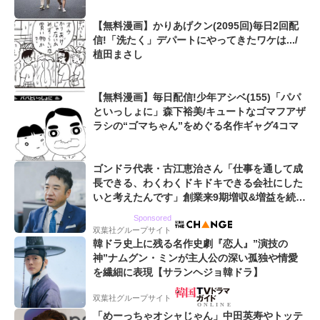
【無料漫画】かりあげクン(2095回)毎日2回配
信!「洗たく」デパートにやってきたワケは.../
植田まさし
【無料漫画】毎日配信!少年アシベ(155)「パパ
といっしょに」森下裕美/キュートなゴマフアザ
ラシの“ゴマちゃん”をめぐる名作ギャグ4コマ
ゴンドラ代表・古江恵治さん「仕事を通して成
長できる、わくわくドキドキできる会社にした
いと考えたんです」創業来9期増収&増益を続け
るWebマーケティング会社のアイデンティティ
Sponsored
双葉社グループサイト
韓ドラ史上に残る名作史劇『恋人』”演技の
神”ナムグン・ミンが主人公の深い孤独や情愛
を繊細に表現【サランヘジョ韓ドラ】
双葉社グループサイト
「めーっちゃオシャじゃん」中田英寿やトッテ