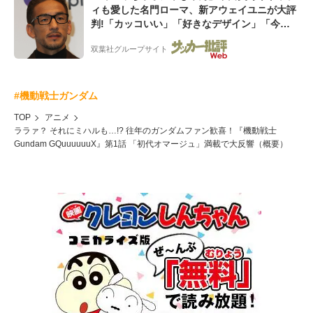
ィも愛した名門ローマ、新アウェイユニが大評
判!「カッコいい」「好きなデザイン」「今年
は2nd買おうかな」
双葉社グループサイト
#機動戦士ガンダム
TOP
アニメ
ララァ？ それにミハルも…!? 往年のガンダムファン歓喜！『機動戦士
Gundam GQuuuuuuX』第1話 「初代オマージュ」満載で大反響（概要）