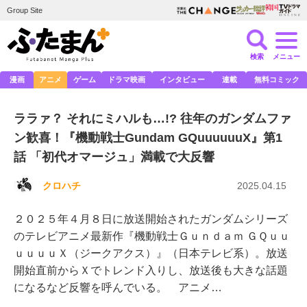
Group Site
検索
メニュー
漫画
アニメ
ゲーム
ドラマ映画
インタビュー
連載
無料コミック
ララァ？ それにミハルも…!? 往年のガンダムファ
ン歓喜！『機動戦士Gundam GQuuuuuuX』第1
話 「初代オマージュ」満載で大反響
クロハチ
2025.04.15
２０２５年４月８日に放送開始されたガンダムシリーズ
のテレビアニメ最新作『機動戦士Ｇｕｎｄａｍ ＧＱｕｕ
ｕｕｕｕＸ（ジークアクス）』（日本テレビ系）。放送
開始直前からＸでトレンド入りし、放送後も大きな話題
になるなど反響を呼んでいる。 アニメ…