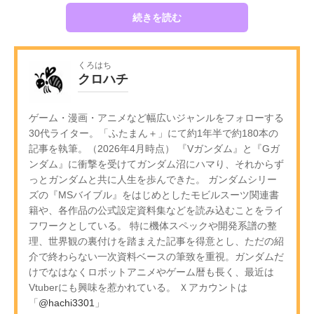
続きを読む
くろはち
クロハチ
ゲーム・漫画・アニメなど幅広いジャンルをフォローする
30代ライター。「ふたまん＋」にて約1年半で約180本の
記事を執筆。（2026年4月時点） 『Vガンダム』と『Gガ
ンダム』に衝撃を受けてガンダム沼にハマり、それからず
っとガンダムと共に人生を歩んできた。 ガンダムシリー
ズの『MSバイブル』をはじめとしたモビルスーツ関連書
籍や、各作品の公式設定資料集などを読み込むことをライ
フワークとしている。 特に機体スペックや開発系譜の整
理、世界観の裏付けを踏まえた記事を得意とし、ただの紹
介で終わらない一次資料ベースの筆致を重視。ガンダムだ
けでなはなくロボットアニメやゲーム暦も長く、最近は
Vtuberにも興味を惹かれている。 Ｘアカウントは
「
@hachi3301
」