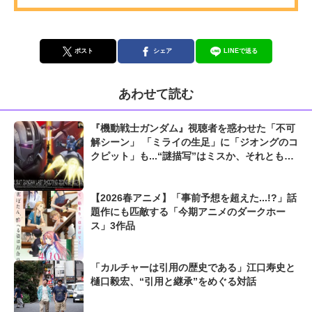
ポスト
シェア
LINEで送る
あわせて読む
『機動戦士ガンダム』視聴者を惑わせた「不可
解シーン」 「ミライの生足」に「ジオングのコ
クピット」も...“謎描写”はミスか、それとも演
出か
【2026春アニメ】「事前予想を超えた...!?」話
題作にも匹敵する「今期アニメのダークホー
ス」3作品
「カルチャーは引用の歴史である」江口寿史と
樋口毅宏、“引用と継承”をめぐる対話