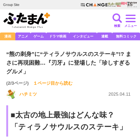
Group Site
検索
メニュー
漫画
アニメ
ゲーム
ドラマ映画
インタビュー
連載
無料コミック
“熊の刺身”に“ティラノサウルスのステーキ”!? ま
さに再現困難…『刃牙』に登場した「珍しすぎる
グルメ」
(2/3ページ)
１ページ目から読む
ハチミツ
2025.04.11
■太古の地上最強はどんな味？
「ティラノサウルスのステーキ」