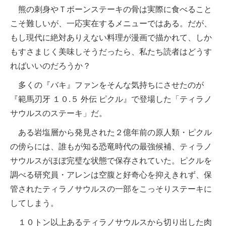
熊の刺身やＴボーンステーキの骨は実際に食べること
こそ難しいが、一応実在するメニューではある。だが、
もし現代に絶対ありえない料理が漫画で描かれて、しか
もすさまじく美味しそうだったら、私たち読者はどうす
ればいいのだろうか？
多くの『バキ』ファンをそんな気持ちにさせたのが
『範馬刃牙 １０.５ 外伝 ピクル』で登場した「ティラノ
サウルスのステーキ」だ。
ある岩塩層から発見された２億年前の原人類・ピクル
の傍らには、誰もが知る恐竜時代の最強候補、ティラノ
サウルスがほぼ完璧な状態で保存されていた。ピクルを
調べる研究員・アレンは空腹と好奇心を抑えきれず、保
管されたティラノサウルスの一部をこっそりステーキに
してしまう。
１０トン以上あるティラノサウルスから切り出した肉