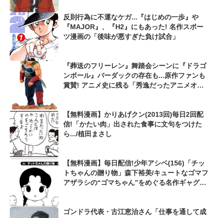
反則行為に不運なケガ...『はじめの一歩』や
『MAJOR』、『H2』にもあった! 名作スポー
ツ漫画の「後味が悪すぎた負け試合」
『葬送のフリーレン』舞踏会シーンに『ドラゴ
ンボール』バーダックの存在も...原作ファンも
賞賛! アニメ史に残る「秀逸だったアニメオリ
ジナル描写」
【無料漫画】かりあげクン(2013回)毎日2回配
信!「かたい肉」出された食事に文句をつけた
ら.../植田まさし
【無料漫画】毎日配信!少年アシベ(156)「チッ
トちゃんの贈り物」森下裕美/キュートなゴマフ
アザラシの“ゴマちゃん”をめぐる名作ギャグ4
コマ
ゴンドラ代表・古江恵治さん「仕事を通して成