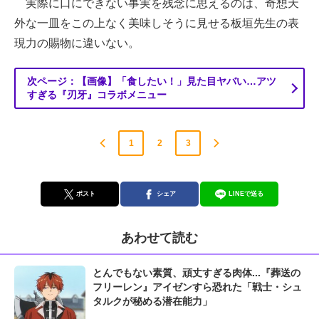
実際に口にできない事実を残念に思えるのは、奇想天
外な一皿をこの上なく美味しそうに見せる板垣先生の表
現力の賜物に違いない。
次ページ：【画像】「食したい！」見た目ヤバい…アツ
すぎる『刃牙』コラボメニュー
1
2
3
ポスト
シェア
LINEで送る
あわせて読む
とんでもない素質、頑丈すぎる肉体...『葬送の
フリーレン』アイゼンすら恐れた「戦士・シュ
タルクが秘める潜在能力」