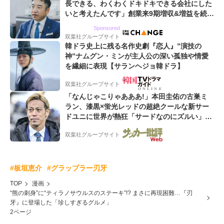
長できる、わくわくドキドキできる会社にした
いと考えたんです」創業来9期増収&増益を続け
るWebマーケティング会社のアイデンティティ
Sponsored
双葉社グループサイト
韓ドラ史上に残る名作史劇『恋人』”演技の
神”ナムグン・ミンが主人公の深い孤独や情愛
を繊細に表現【サランヘジョ韓ドラ】
双葉社グループサイト
「なんじゃこりゃあああ!」本田圭佑の古巣ミ
ラン、漆黒×蛍光レッドの超絶クールな新サー
ドユニに世界が熱狂「サードなのにズルい」
「こりゃかっけえわ」
双葉社グループサイト
#板垣恵介
#グラップラー刃牙
TOP
漫画
“熊の刺身”に“ティラノサウルスのステーキ”!? まさに再現困難…『刃
牙』に登場した「珍しすぎるグルメ」
2ページ