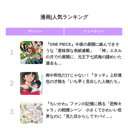
漫画
|
人気ランキング
デイリー
ウィークリー
『ONE PIECE』今後の展開に絡んできそ
うな「意味深な表紙連載」 「神」エネル
の月での展開に、元王下七武海の謎めいた
過去も…
南や和也だけじゃない！『タッチ』上杉達
也の才能を「いち早く見出した人物たち」
『ちいかわ』ファンの記憶に残る「恐怖キ
ャラ」の戦慄シーン 小さくてかわいい世
界なのに「見た目からしてヤバイ…」