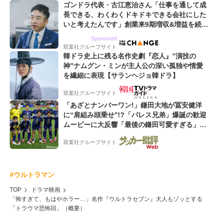
ゴンドラ代表・古江恵治さん「仕事を通して成
長できる、わくわくドキドキできる会社にした
いと考えたんです」創業来9期増収&増益を続け
るWebマーケティング会社のアイデンティティ
Sponsored
双葉社グループサイト
韓ドラ史上に残る名作史劇『恋人』”演技の
神”ナムグン・ミンが主人公の深い孤独や情愛
を繊細に表現【サランヘジョ韓ドラ】
双葉社グループサイト
「あざとナンバーワン!」鎌田大地が冨安健洋
に“肩組み頭乗せ”!?「パレス兄弟」爆誕の歓迎
ムービーに大反響「最後の鎌田可愛すぎる」
「粋にも程がある!」
双葉社グループサイト
#ウルトラマン
TOP
ドラマ映画
「怖すぎて、もはやホラー…」名作『ウルトラセブン』大人もゾッとする
「トラウマ恐怖回」（概要）