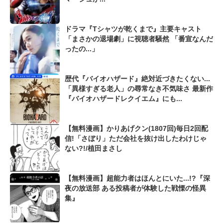
ドラマ『Tシャツが乾くまで』主要キャスト
「まさかの退場劇」に視聴者騒然 「番宣なんだ
ったの...」
歴代『バイオハザード』絶対近づきたくない...
「異様すぎる老人」の尋常なき不気味さ 最新作
『バイオハザードレクイエム』にも...
【無料漫画】かりあげクン(1807回)毎日2回配
信!「さぼり」ただ会社を抜け出したわけじゃ
ない?!/植田まさし
【無料漫画】超能力者はほんとにいた...!?『深
夜の放送部 ある投稿者が体験した戦慄の怪異
集』