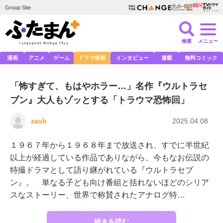
Group Site
検索
メニュー
漫画
アニメ
ゲーム
ドラマ映画
インタビュー
連載
無料コミック
「怖すぎて、もはやホラー…」名作『ウルトラセ
ブン』大人もゾッとする「トラウマ恐怖回」
zash
2025.04.08
１９６７年から１９６８年まで放送され、すでに半世紀
以上が経過している作品でありながら、今もなお伝説の
特撮ドラマとして語り継がれている『ウルトラセブ
ン』。 単なる子ども向け番組と括れないほどのシリア
スなストーリー、世界で称賛されたアナログ特…
続きを読む