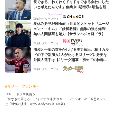
長できる、わくわくドキドキできる会社にした
いと考えたんです」創業来9期増収&増益を続け
るWebマーケティング会社のアイデンティティ
Sponsored
双葉社グループサイト
夏休み必見2作!Netflix世界的大ヒット『エージ
ェント・キム』『鉄槌教師』無敵の強さ炸裂!
熱い人間描写も魅力【サランヘジョ韓ドラ】
双葉社グループサイト
浦和と千葉の首をかしげる主力放出、柏リカル
ドの下で新加入2人が化ける!Jリーグに必要な
外国人選手は【Jリーグ開幕「初めての秋春
制」の大激論】(4)
双葉社グループサイト
#リリー・フランキー
TOP
ドラマ映画
「怖すぎて震える…」“イケオジ俳優”リリー・フランキーの「凶悪キャラ」
と「戦慄の演技」がヤバい名作映画（概要）