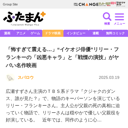
Group Site
検索
メニュー
漫画
アニメ
ゲーム
ドラマ映画
インタビュー
連載
無料コミック
「怖すぎて震える…」“イケオジ俳優”リリー・フ
ランキーの「凶悪キャラ」と「戦慄の演技」がヤ
バい名作映画
スパロウ
2025.03.19
広瀬すずさん主演のＴＢＳ系ドラマ『クジャクのダン
ス、誰が見た？』で、物語のキーパーソンを演じている
リリー・フランキーさん。主人公が父親の死の真相に迫
っていく物語で、リリーさんは穏やかで優しい父親役を
好演している。 近年では、同作のように心…