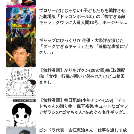
ブロリーだけじゃない! 子どもたちを戦慄させ
た劇場版『ドラゴンボールZ』の「怖すぎる敵
キャラ」クウラに人造人間13号、ボージャック
も...
ギャップにびっくり!? 俳優・大泉洋が演じた
「ダークすぎるキャラ」たち 「冷酷な表情にゾ
クリ...」
【無料漫画】かりあげクン(2097回)毎日2回配
信!「食後」行儀が悪いと怒られたけど.../植田
まさし
【無料漫画】毎日配信!少年アシベ(156)「チッ
トちゃんの贈り物」森下裕美/キュートなゴマフ
アザラシの“ゴマちゃん”をめぐる名作ギャグ4
コマ
ゴンドラ代表・古江恵治さん「仕事を通して成