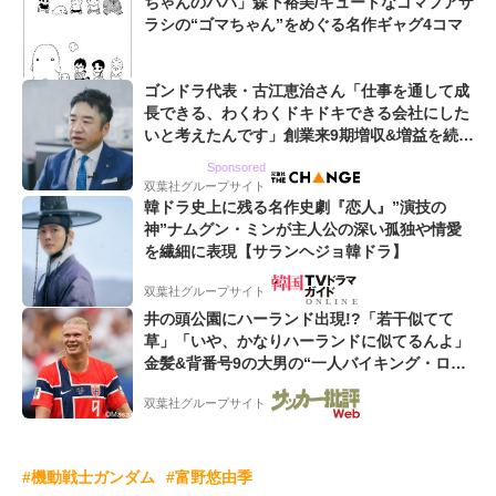
ちゃんのパパ」森下裕美/キュートなゴマフアザ
ラシの“ゴマちゃん”をめぐる名作ギャグ4コマ
ゴンドラ代表・古江恵治さん「仕事を通して成
長できる、わくわくドキドキできる会社にした
いと考えたんです」創業来9期増収&増益を続け
るWebマーケティング会社のアイデンティティ
Sponsored
双葉社グループサイト
韓ドラ史上に残る名作史劇『恋人』”演技の
神”ナムグン・ミンが主人公の深い孤独や情愛
を繊細に表現【サランヘジョ韓ドラ】
双葉社グループサイト
井の頭公園にハーランド出現!?「若干似てて
草」「いや、かなりハーランドに似てるんよ」
金髪&背番号9の大男の“一人バイキング・ロ
ー”映像が話題!「元気をもらった」
双葉社グループサイト
#機動戦士ガンダム
#富野悠由季