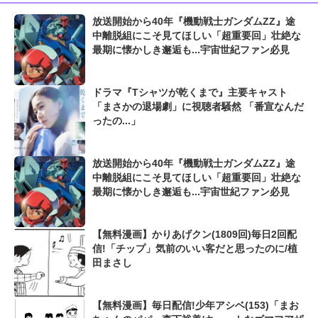
放送開始から40年『機動戦士ガンダムZZ』途
中離脱組にこそ見てほしい「超重要回」壮絶な
最期に懐かしき邂逅も...宇宙世紀ファン必見
ドラマ『Tシャツが乾くまで』主要キャスト
「まさかの退場劇」に視聴者騒然 「番宣なんだ
ったの...」
放送開始から40年『機動戦士ガンダムZZ』途
中離脱組にこそ見てほしい「超重要回」壮絶な
最期に懐かしき邂逅も...宇宙世紀ファン必見
【無料漫画】かりあげクン(1809回)毎日2回配
信!「チップ」気前のいい客だと思ったのに/植
田まさし
【無料漫画】毎日配信!少年アシベ(153)「まお