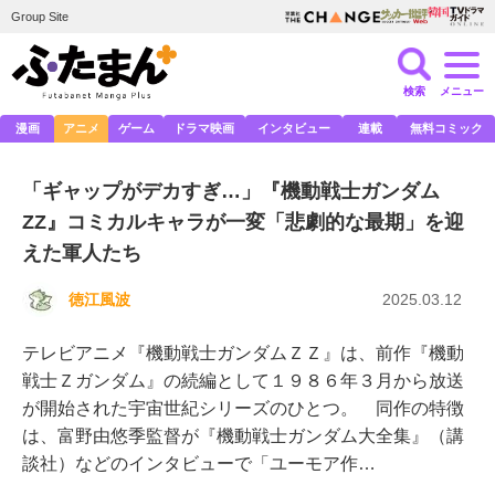
Group Site
検索
メニュー
漫画
アニメ
ゲーム
ドラマ映画
インタビュー
連載
無料コミック
「ギャップがデカすぎ…」『機動戦士ガンダム
ZZ』コミカルキャラが一変「悲劇的な最期」を迎
えた軍人たち
徳江風波
2025.03.12
テレビアニメ『機動戦士ガンダムＺＺ』は、前作『機動
戦士Ｚガンダム』の続編として１９８６年３月から放送
が開始された宇宙世紀シリーズのひとつ。 同作の特徴
は、富野由悠季監督が『機動戦士ガンダム大全集』（講
談社）などのインタビューで「ユーモア作…