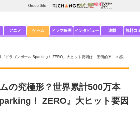
Group Site
アニメ
ゲーム
ドラマ映画
インタビュー
連載
無料コ
ドラゴンボール Sparking！ ZERO』大ヒット要因は「圧倒的アニメ感」
ムの究極形？世界累計500万本
arking！ ZERO』大ヒット要因