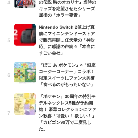
の伝説 時のオカリナ』当時の
う
キッズを絶望させたシリーズ
ボ
屈指の「ホラー要素」
「
マ
Nintendo Switch 2値上げ直
フ
前にマイニンテンドーストア
で販売再開…任天堂の「神対
『
応」に感謝の声続々「本当に
オ
すごい会社」
く
熱
『ぽこ あ ポケモン』×「銀座
出
コージーコーナー」コラボ！
限定スイーツにファン大興奮
「
「食べるのがもったいない」
ね
ド
『ポケモン』30周年の特別モ
ッ
デルネックレス5種が予約開
ド
始！ 豪華コレクションにファ
ン歓喜「可愛い！ 欲しい！」
『
「カビゴン99万で二度見し
ト
た」
ー
説