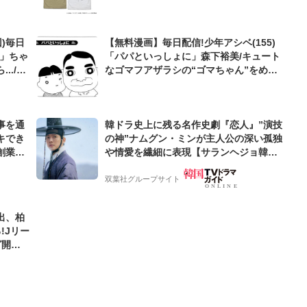
発表にファン大興奮「めっちゃ着たい!」
)毎日
【無料漫画】毎日配信!少年アシベ(155)
症」ちゃ
「パパといっしょに」森下裕美/キュート
../植
なゴマフアザラシの“ゴマちゃん”をめぐ
る名作ギャグ4コマ
事を通
韓ドラ史上に残る名作史劇『恋人』”演技
キでき
の神”ナムグン・ミンが主人公の深い孤独
創業来
や情愛を繊細に表現【サランヘジョ韓ド
ケティン
ラ】
双葉社グループサイト
出、柏
!Jリー
グ開幕