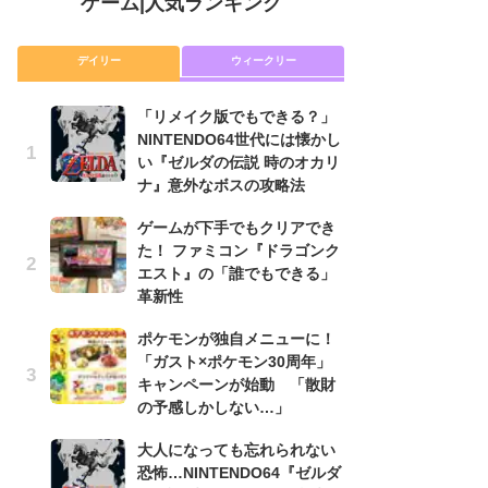
ゲーム
|
人気ランキング
デイリー
ウィークリー
「リメイク版でもできる？」
P
NINTENDO64世代には懐かし
滅
い『ゼルダの伝説 時のオカリ
モ
ナ』意外なボスの攻略法
ル
で
ゲームが下手でもクリアでき
た！ ファミコン『ドラゴンク
『
エスト』の「誰でもできる」
コ
革新性
限
「
ポケモンが独自メニューに！
「ガスト×ポケモン30周年」
「
キャンペーンが始動 「散財
NI
の予感しかしない…」
い
ナ
大人になっても忘れられない
恐怖…NINTENDO64『ゼルダ
悲