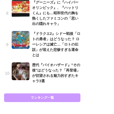
『グーニーズ』に『ハイパー
と
オリンピック』、『ハットリ
くん』にも…昭和世代の胸を
大
熱くしたファミコンの「思い
恐怖
出の隠れキャラ」
の
キ
『ドラクエ2』シドー戦後「ロ
屈
トの勇者」はどうなった？ ロ
ーレシアは滅亡…「ロトの伝
癒
説」が迎えた悲惨すぎる運命
イ
とは
や
せ
歴代『バイオハザード』“その
後”はどうなった？「再登場」
ガ
が切望される魅力的すぎたキ
ョ
ャラ3選
ー
翼
ッ
ランキング一覧
ラン