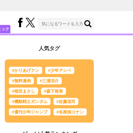
ミック
人気タグ
#かりあげクン
#少年アシベ
#無料漫画
#三浦涼介
#植田まさし
#森下裕美
#機動戦士ガンダム
#佐藤流司
#週刊少年ジャンプ
#名探偵コナン