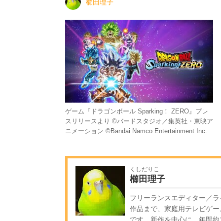
櫛田理子
ゲーム『ドラゴンボール Sparking！ ZERO』プレ
スリリースより ©バードスタジオ／集英社・東映ア
ニメーション ©Bandai Namco Entertainment Inc.
くしだりこ
櫛田理子
フリーランスエディター／ラ
作品まで、家庭用テレビゲー
です。新作を中心に、年間約