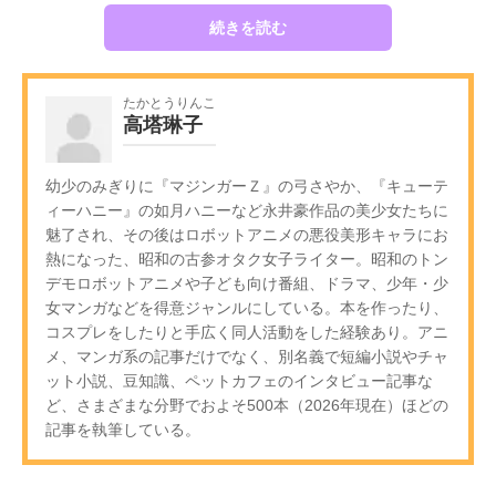
続きを読む
たかとうりんこ
高塔琳子
幼少のみぎりに『マジンガーＺ』の弓さやか、『キューテ
ィーハニー』の如月ハニーなど永井豪作品の美少女たちに
魅了され、その後はロボットアニメの悪役美形キャラにお
熱になった、昭和の古参オタク女子ライター。昭和のトン
デモロボットアニメや子ども向け番組、ドラマ、少年・少
女マンガなどを得意ジャンルにしている。本を作ったり、
コスプレをしたりと手広く同人活動をした経験あり。アニ
メ、マンガ系の記事だけでなく、別名義で短編小説やチャ
ット小説、豆知識、ペットカフェのインタビュー記事な
ど、さまざまな分野でおよそ500本（2026年現在）ほどの
記事を執筆している。