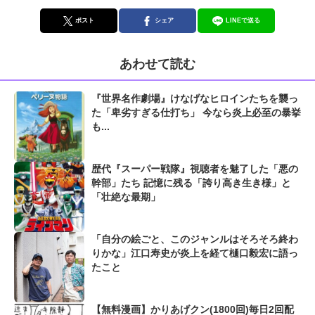
ポスト
シェア
LINEで送る
あわせて読む
『世界名作劇場』けなげなヒロインたちを襲っ
た「卑劣すぎる仕打ち」 今なら炎上必至の暴挙
も...
歴代『スーパー戦隊』視聴者を魅了した「悪の
幹部」たち 記憶に残る「誇り高き生き様」と
「壮絶な最期」
「自分の絵ごと、このジャンルはそろそろ終わ
りかな」江口寿史が炎上を経て樋口毅宏に語っ
たこと
【無料漫画】かりあげクン(1800回)毎日2回配