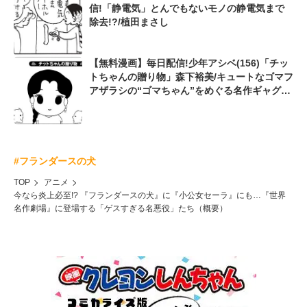
信!「静電気」とんでもないモノの静電気まで
除去!?/植田まさし
【無料漫画】毎日配信!少年アシベ(156)「チッ
トちゃんの贈り物」森下裕美/キュートなゴマフ
アザラシの“ゴマちゃん”をめぐる名作ギャグ4
コマ
#フランダースの犬
TOP
アニメ
今なら炎上必至!? 『フランダースの犬』に『小公女セーラ』にも…『世界
名作劇場』に登場する「ゲスすぎる名悪役」たち（概要）