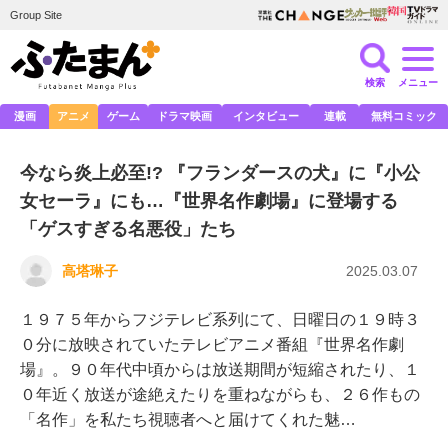
Group Site
検索
メニュー
漫画
アニメ
ゲーム
ドラマ映画
インタビュー
連載
無料コミック
今なら炎上必至!? 『フランダースの犬』に『小公
女セーラ』にも…『世界名作劇場』に登場する
「ゲスすぎる名悪役」たち
高塔琳子
2025.03.07
１９７５年からフジテレビ系列にて、日曜日の１９時３
０分に放映されていたテレビアニメ番組『世界名作劇
場』。９０年代中頃からは放送期間が短縮されたり、１
０年近く放送が途絶えたりを重ねながらも、２６作もの
「名作」を私たち視聴者へと届けてくれた魅…