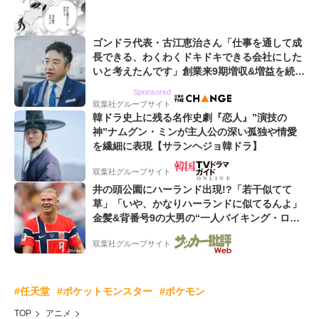
ゴンドラ代表・古江恵治さん「仕事を通して成
長できる、わくわくドキドキできる会社にした
いと考えたんです」創業来9期増収&増益を続け
るWebマーケティング会社のアイデンティティ
Sponsored
双葉社グループサイト
韓ドラ史上に残る名作史劇『恋人』”演技の
神”ナムグン・ミンが主人公の深い孤独や情愛
を繊細に表現【サランヘジョ韓ドラ】
双葉社グループサイト
井の頭公園にハーランド出現!?「若干似てて
草」「いや、かなりハーランドに似てるんよ」
金髪&背番号9の大男の“一人バイキング・ロ
ー”映像が話題!「元気をもらった」
双葉社グループサイト
#任天堂
#ポケットモンスター
#ポケモン
TOP
アニメ