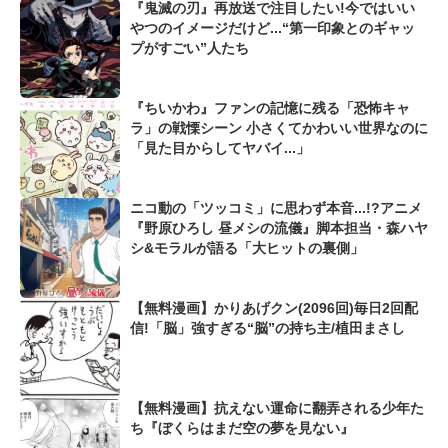
『鬼滅の刃』再放送で注目したい!今ではいい
やつのイメージだけど...“第一印象とのギャッ
プがすごい”人たち
『ちいかわ』ファンの記憶に残る「恐怖キャ
ラ」の戦慄シーン 小さくてかわいい世界なのに
「見た目からしてヤバイ...」
ニコ動の「ツッコミ」に思わず本音...!?アニメ
『野原ひろし 昼メシの流儀』脚本担当・森ハヤ
シ&モラルが語る「大ヒットの裏側」
【無料漫画】かりあげクン(2096回)毎日2回配
信!「脳」強すぎる“脳”の持ち主/植田まさし
【無料漫画】抗えない運命に翻弄される少年た
ち『ぼくらはまだ空の夢を見ない』