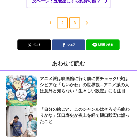
次ページ：五老星にすら変身可能？
1
2
3
ポスト
シェア
LINEで送る
あわせて読む
アニメ派は映画館に行く前に要チェック! 実は
シビアな『ちいかわ』の世界観...アニメ派の人
は意外と知らない「生々しい設定」にも注目
「自分の絵ごと、このジャンルはそろそろ終わ
りかな」江口寿史が炎上を経て樋口毅宏に語っ
たこと