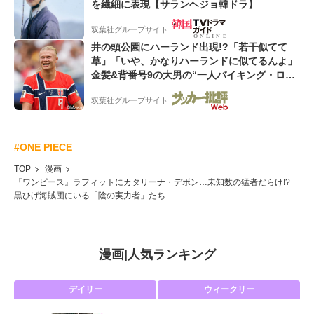
を繊細に表現【サランヘジョ韓ドラ】
双葉社グループサイト
井の頭公園にハーランド出現!?「若干似てて
草」「いや、かなりハーランドに似てるんよ」
金髪&背番号9の大男の“一人バイキング・ロ
ー”映像が話題!「元気をもらった」
双葉社グループサイト
#ONE PIECE
TOP
漫画
『ワンピース』ラフィットにカタリーナ・デボン…未知数の猛者だらけ!?
黒ひげ海賊団にいる「陰の実力者」たち
漫画
|
人気ランキング
デイリー
ウィークリー