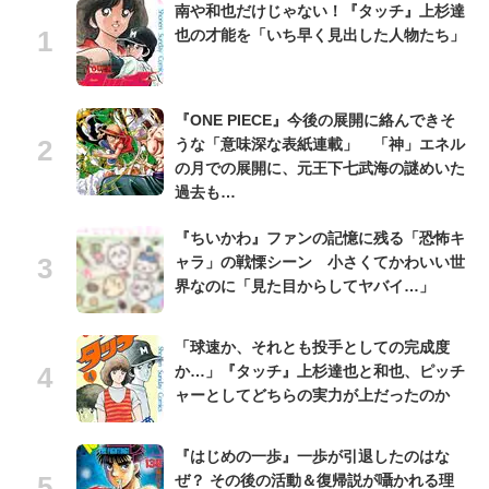
南や和也だけじゃない！『タッチ』上杉達
也の才能を「いち早く見出した人物たち」
『ONE PIECE』今後の展開に絡んできそ
うな「意味深な表紙連載」 「神」エネル
の月での展開に、元王下七武海の謎めいた
過去も…
『ちいかわ』ファンの記憶に残る「恐怖キ
ャラ」の戦慄シーン 小さくてかわいい世
界なのに「見た目からしてヤバイ…」
「球速か、それとも投手としての完成度
か…」『タッチ』上杉達也と和也、ピッチ
ャーとしてどちらの実力が上だったのか
『はじめの一歩』一歩が引退したのはな
ぜ？ その後の活動＆復帰説が囁かれる理