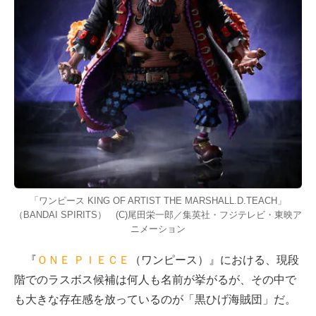
「ワンピース KING OF ARTIST THE MARSHALL.D.TEACH」
（BANDAI SPIRITS） (C)尾田栄一郎／集英社・フジテレビ・東映ア
ニメーション
『
ＯＮＥ ＰＩＥＣＥ
（ワンピース）』における、現段
階でのラスボス候補は何人も名前が挙がるが、その中で
も大きな存在感を放っているのが「黒ひげ海賊団」だ。