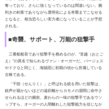
奪っており、さらに強くなっているのは間違いない。腕
利きの剣客でありながら透明化による奇襲までこなせる
となると、相当恐ろしい実力者になっていることが予想
される。
■奇襲、サポート、万能の狙撃手
三番船船長であり狙撃手を務めるのが、“音越（おとご
え）”の異名で知られるヴァン・オーガーだ。バージェス
やドクＱと同じく、海賊団に初期の頃から所属している
古株である。
「千陸（せんりく）」と呼ばれる銃を用いた狙撃は、
銃声が届かないほどの遠距離からカモメの眉間に命中さ
せられるほどの腕前。麦わらの一味の狙撃手であるウソ
ップすら、オーガーの人間離れした狙撃能力を信じなか