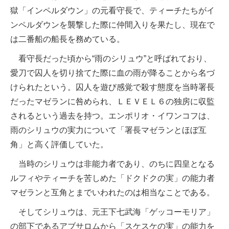
獄「インペルダウン」の元看守長で、ティーチたちがイ
ンペルダウンを襲撃した際に仲間入りを果たし、現在で
は二番船の船長を務めている。
看守長だった頃から“雨のシリュウ”と呼ばれており、
愛刀で囚人を切り捨てた際に血の雨が降ることから名づ
けられたという。囚人を遊び感覚で殺す態度を当時署長
だったマゼランに咎められ、ＬＥＶＥＬ６の独房に収監
されるという過去を持つ。エンポリオ・イワンコフは、
雨のシリュウの実力について「署長マゼランとほぼ互
角」と高く評価していた。
当時のシリュウは非能力者であり、のちに四皇となる
ルフィやティーチを苦しめた「ドクドクの実」の能力者
マゼランと互角とまでいわれたのは相当なことである。
そしてシリュウは、元王下七武海「ゲッコーモリア」
の部下であるアブサロムから「スケスケの実」の能力を