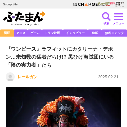
Group Site
検索
メニュー
漫画
アニメ
ゲーム
ドラマ映画
インタビュー
連載
無料コミック
『ワンピース』ラフィットにカタリーナ・デボ
ン…未知数の猛者だらけ!? 黒ひげ海賊団にいる
「陰の実力者」たち
レールガン
2025.02.21