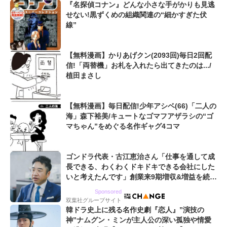
『名探偵コナン』どんな小さな手がかりも見逃
せない!黒ずくめの組織関連の“細かすぎた伏
線”
【無料漫画】かりあげクン(2093回)毎日2回配
信!「両替機」お札を入れたら出てきたのは.../
植田まさし
【無料漫画】毎日配信!少年アシベ(66)「二人の
海」森下裕美/キュートなゴマフアザラシの“ゴ
マちゃん”をめぐる名作ギャグ4コマ
ゴンドラ代表・古江恵治さん「仕事を通して成
長できる、わくわくドキドキできる会社にした
いと考えたんです」創業来9期増収&増益を続け
るWebマーケティング会社のアイデンティティ
Sponsored
双葉社グループサイト
韓ドラ史上に残る名作史劇『恋人』”演技の
神”ナムグン・ミンが主人公の深い孤独や情愛