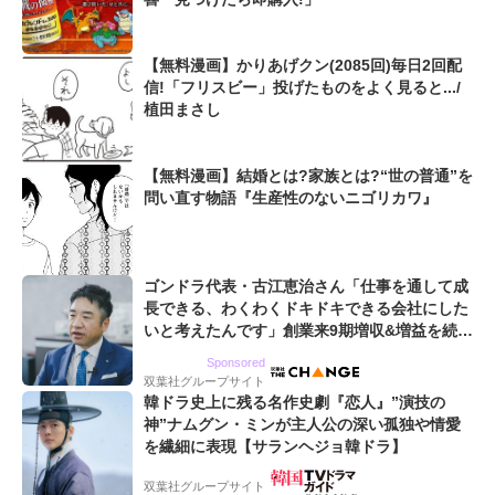
【無料漫画】かりあげクン(2085回)毎日2回配
信!「フリスビー」投げたものをよく見ると.../
植田まさし
【無料漫画】結婚とは?家族とは?“世の普通”を
問い直す物語『生産性のないニゴリカワ』
ゴンドラ代表・古江恵治さん「仕事を通して成
長できる、わくわくドキドキできる会社にした
いと考えたんです」創業来9期増収&増益を続け
るWebマーケティング会社のアイデンティティ
Sponsored
双葉社グループサイト
韓ドラ史上に残る名作史劇『恋人』”演技の
神”ナムグン・ミンが主人公の深い孤独や情愛
を繊細に表現【サランヘジョ韓ドラ】
双葉社グループサイト