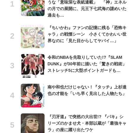
うな「意味深な表紙連載」 「神」エネル
の月での展開に、元王下七武海の謎めいた
過去も…
『ちいかわ』ファンの記憶に残る「恐怖キ
ャラ」の戦慄シーン 小さくてかわいい世
界なのに「見た目からしてヤバイ…」
令和のNBAを先取りしていた!?『SLAM
DUNK』が30年前に描いた「驚きの戦術」
ストレッチ5に大型ポイントガードも…
南や和也だけじゃない！『タッチ』上杉達
也の才能を「いち早く見出した人物たち」
『刃牙道』で突然の大出世!? 『バキ』シ
リーズのかませ犬・本部以蔵が「最強キャ
ラ」の座に躍り出たワケ