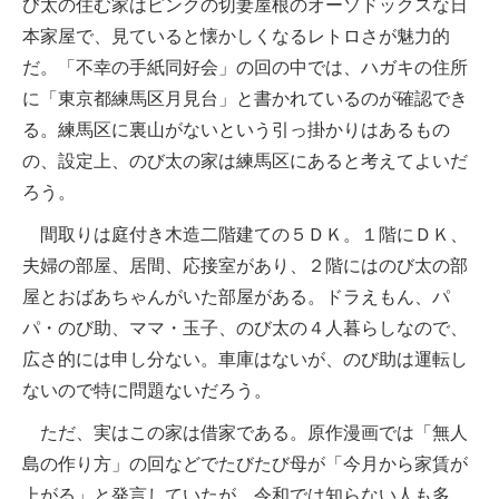
び太の住む家はピンクの切妻屋根のオーソドックスな日
本家屋で、見ていると懐かしくなるレトロさが魅力的
だ。「不幸の手紙同好会」の回の中では、ハガキの住所
に「東京都練馬区月見台」と書かれているのが確認でき
る。練馬区に裏山がないという引っ掛かりはあるもの
の、設定上、のび太の家は練馬区にあると考えてよいだ
ろう。
間取りは庭付き木造二階建ての５ＤＫ。１階にＤＫ、
夫婦の部屋、居間、応接室があり、２階にはのび太の部
屋とおばあちゃんがいた部屋がある。ドラえもん、パ
パ・のび助、ママ・玉子、のび太の４人暮らしなので、
広さ的には申し分ない。車庫はないが、のび助は運転し
ないので特に問題ないだろう。
ただ、実はこの家は借家である。原作漫画では「無人
島の作り方」の回などでたびたび母が「今月から家賃が
上がる」と発言していたが、令和では知らない人も多