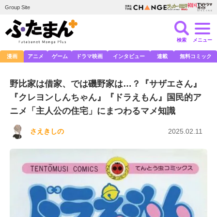
Group Site
検索
メニュー
漫画
アニメ
ゲーム
ドラマ映画
インタビュー
連載
無料コミック
野比家は借家、では磯野家は…？『サザエさん』
『クレヨンしんちゃん』『ドラえもん』国民的ア
ニメ「主人公の住宅」にまつわるマメ知識
さえきしの
2025.02.11