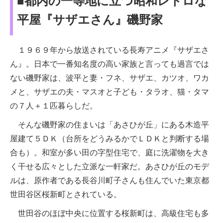
■都内の一等地に立つ昭和レトロな
平屋『サザエさん』磯野家
１９６９年から放送されている長寿アニメ『サザエさ
ん』。日本で一番知名度の高い家族と言っても過言では
ない磯野家は、波平と妻・フネ、サザエ、カツオ、ワカ
メと、サザエの夫・マスオと子ども・タラオ、猫・タマ
の７人＋１匹暮らしだ。
そんな磯野家の住まいは「あさひが丘」にある木造平
屋建て５ＤＫ（台所をどうみるかでＬＤＫと判断する場
合も）。和室が多い田の字型住宅で、庭に洗濯物を大き
く干せる広々とした立派な一軒家だ。あさひが丘のモデ
ルは、原作者である長谷川町子さんも住んでいた東京都
世田谷区桜新町とされている。
世田谷のほぼ中央に位置する桜新町は、高級住宅も多