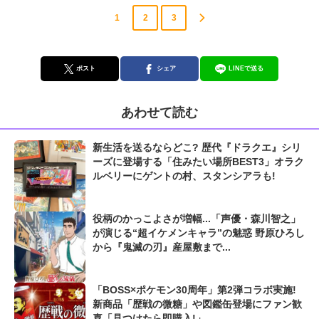
1
2
3
ポスト
シェア
LINEで送る
あわせて読む
新生活を送るならどこ? 歴代『ドラクエ』シリ
ーズに登場する「住みたい場所BEST3」オラク
ルベリーにゲントの村、スタンシアラも!
役柄のかっこよさが増幅...「声優・森川智之」
が演じる“超イケメンキャラ”の魅惑 野原ひろし
から『鬼滅の刃』産屋敷まで...
「BOSS×ポケモン30周年」第2弾コラボ実施!
新商品「歴戦の微糖」や図鑑缶登場にファン歓
喜「見つけたら即購入!」