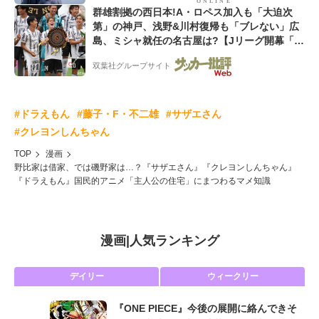
群雄割拠の西日本!A・ロペス加入も「大迫次
第」の神戸、浅野&川村復帰も「ブレない」広
島、ミシャ就任の名古屋は?【Jリーグ開幕「初
めての秋春制」の大激論】(2)
双葉社グループサイト
#ドラえもん
#藤子・F・不二雄
#サザエさん
#クレヨンしんちゃん
TOP
漫画
野比家は借家、では磯野家は…？『サザエさん』『クレヨンしんちゃん』
『ドラえもん』国民的アニメ「主人公の住宅」にまつわるマメ知識
漫画
|
人気ランキング
デイリー
ウィークリー
『ONE PIECE』今後の展開に絡んできそ