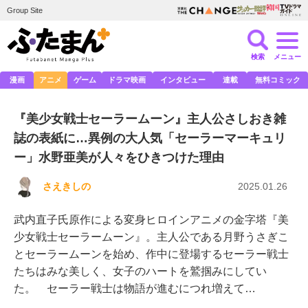
Group Site
検索
メニュー
漫画
アニメ
ゲーム
ドラマ映画
インタビュー
連載
無料コミック
『美少女戦士セーラームーン』主人公さしおき雑
誌の表紙に…異例の大人気「セーラーマーキュリ
ー」水野亜美が人々をひきつけた理由
さえきしの
2025.01.26
武内直子氏原作による変身ヒロインアニメの金字塔『美
少女戦士セーラームーン』。主人公である月野うさぎこ
とセーラームーンを始め、作中に登場するセーラー戦士
たちはみな美しく、女子のハートを鷲掴みにしてい
た。 セーラー戦士は物語が進むにつれ増えて…