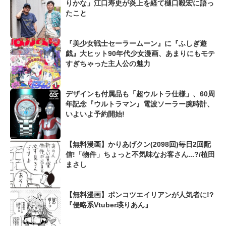
りかな」江口寿史が炎上を経て樋口毅宏に語っ
たこと
『美少女戦士セーラームーン』に『ふしぎ遊
戯』大ヒット90年代少女漫画、あまりにもモテ
すぎちゃった主人公の魅力
デザインも付属品も「超ウルトラ仕様」、60周
年記念『ウルトラマン』電波ソーラー腕時計、
いよいよ予約開始!
【無料漫画】かりあげクン(2098回)毎日2回配
信!「物件」ちょっと不気味なお客さん...?/植田
まさし
【無料漫画】ポンコツエイリアンが人気者に!?
『侵略系Vtuber瑛りあん』