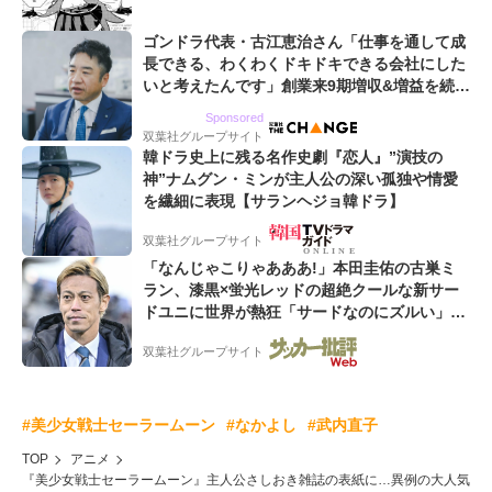
ゴンドラ代表・古江恵治さん「仕事を通して成
長できる、わくわくドキドキできる会社にした
いと考えたんです」創業来9期増収&増益を続け
るWebマーケティング会社のアイデンティティ
Sponsored
双葉社グループサイト
韓ドラ史上に残る名作史劇『恋人』”演技の
神”ナムグン・ミンが主人公の深い孤独や情愛
を繊細に表現【サランヘジョ韓ドラ】
双葉社グループサイト
「なんじゃこりゃあああ!」本田圭佑の古巣ミ
ラン、漆黒×蛍光レッドの超絶クールな新サー
ドユニに世界が熱狂「サードなのにズルい」
「こりゃかっけえわ」
双葉社グループサイト
#美少女戦士セーラームーン
#なかよし
#武内直子
TOP
アニメ
『美少女戦士セーラームーン』主人公さしおき雑誌の表紙に…異例の大人気