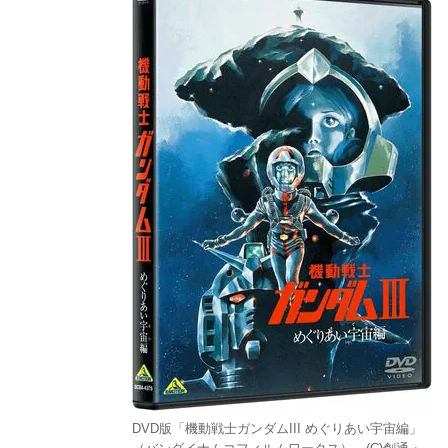
DVD版「機動戦士ガンダムIII めぐりあい宇宙編」