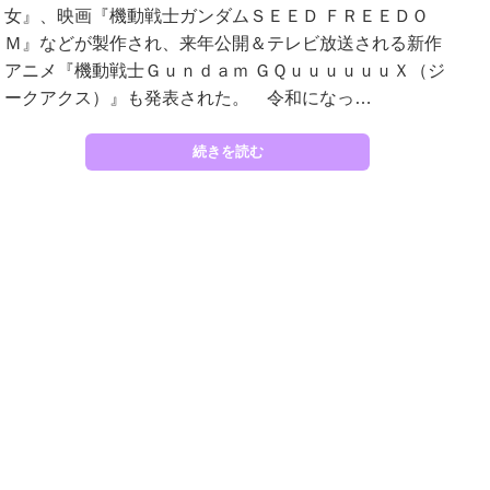
女』、映画『機動戦士ガンダムＳＥＥＤ ＦＲＥＥＤＯ
Ｍ』などが製作され、来年公開＆テレビ放送される新作
アニメ『機動戦士Ｇｕｎｄａｍ ＧＱｕｕｕｕｕｕＸ（ジ
ークアクス）』も発表された。 令和になっ…
続きを読む