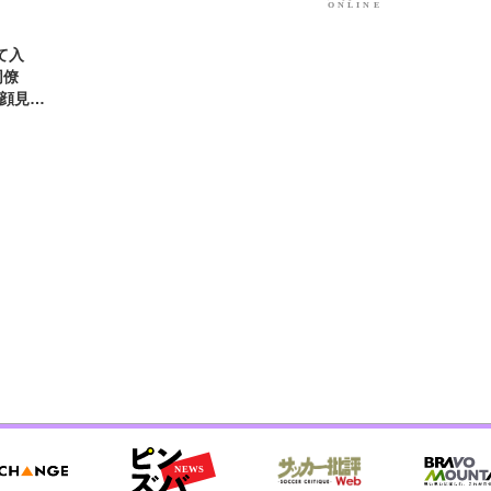
て入
同僚
笑顔見れ
可愛す