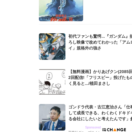
初代ファンも驚愕...『ガンダム』
ろし映像で改めてわかった「アム
イ」規格外の強さ
【無料漫画】かりあげクン(2085回
2回配信!「フリスビー」投げたも
く見ると.../植田まさし
ゴンドラ代表・古江恵治さん「仕
して成長できる、わくわくドキド
る会社にしたいと考えたんです」
9期増収&増益を続けるWebマー
Sponsored
グ会社のアイデンティティ