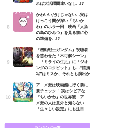
れば大活躍間違いなし…!?
ン
かわいいだけじゃない…実は
「
けっこう闇が深い『ちいか
ン
わ』のホラー回 映画『人魚
た
の島のひみつ』を見る前に心
「
の準備を…!?
ー
『機動戦士ガンダム』視聴者
『
を惑わせた「不可解シーン」
を
「ミライの生足」に「ジオ
「
ングのコクピット」も…“謎描
ン
写”はミスか、それとも演出か
写
アニメ派は映画館に行く前に
ガ
要チェック！ 実はシビアな
ナ
『ちいかわ』の世界観…アニ
社
メ派の人は意外と知らない
危
「生々しい設定」にも注目
も…
ランキング一覧
ラン