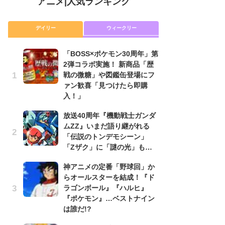
アニメ
|
人気ランキング
デイリー
ウィークリー
「BOSS×ポケモン30周年」第
放
2弾コラボ実施！ 新商品「歴
ム
戦の微糖」や図鑑缶登場にフ
「
ァン歓喜「見つけたら即購
「
入！」
木
放送40周年『機動戦士ガンダ
シ
ムZZ』いまだ語り継がれる
「
「伝説のトンデモシーン」
ル
「Zザク」に「謎の光」も…
ム
さ
神アニメの定番「野球回」か
ス
らオールスターを結成！『ド
ラゴンボール』『ハルヒ』
【
『ポケモン』…ベストナイン
ー
は誰だ!?
完
ー