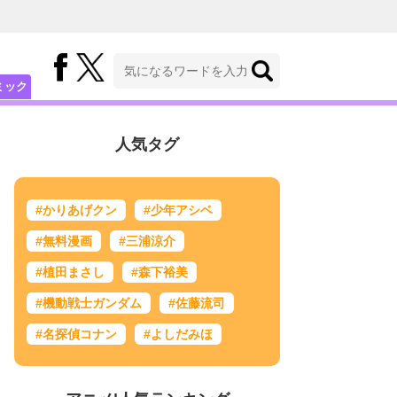
ミック
人気タグ
#かりあげクン
#少年アシベ
#無料漫画
#三浦涼介
#植田まさし
#森下裕美
#機動戦士ガンダム
#佐藤流司
#名探偵コナン
#よしだみほ