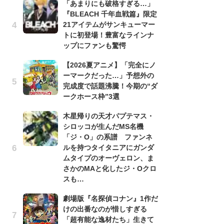
「あまりにも破格すぎる…」
『BLEACH 千年血戦篇』限定
劇
21アイテムがサンキューマー
け
トに初登場！豊富なラインナ
「
ップにファンも驚愕
れ
【2026夏アニメ】「完全にノ
「
ーマークだった…」予想外の
『
完成度で話題沸騰！今期の“ダ
2
ークホース枠”3選
ト
ッ
木星帰りの天才パプテマス・
シロッコが生んだMS名機
「
「ジ・O」の系譜 ファンネ
コ
ルを持つタイタニアにガンダ
別
ムタイプのオーヴェロン、ま
「
さかのMAと化したジ・Oクロ
プ
スも…
「
劇場版『名探偵コナン』1作だ
品
けの出番なのが惜しすぎる
ス
「超有能な逸材たち」生きて
ィ