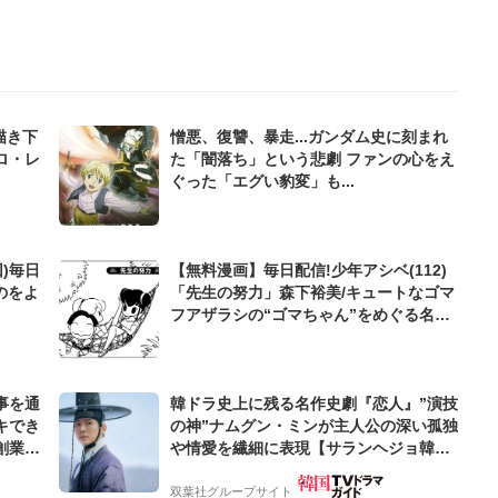
描き下
憎悪、復讐、暴走...ガンダム史に刻まれ
ロ・レ
た「闇落ち」という悲劇 ファンの心をえ
ぐった「エグい豹変」も...
)毎日
【無料漫画】毎日配信!少年アシベ(112)
のをよ
「先生の努力」森下裕美/キュートなゴマ
フアザラシの“ゴマちゃん”をめぐる名作
ギャグ4コマ
事を通
韓ドラ史上に残る名作史劇『恋人』”演技
キでき
の神”ナムグン・ミンが主人公の深い孤独
創業来
や情愛を繊細に表現【サランヘジョ韓ド
ケティン
ラ】
双葉社グループサイト