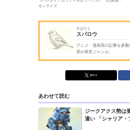
（バンダイナムコフィルムワークス） (C)創通・
サンライズ
すぱろう
スパロウ
アニメ・漫画系の記事を多数
系が得意ジャンル。
ポスト
あわせて読む
ジークアクス勢は
違い 「シャリア・ブ