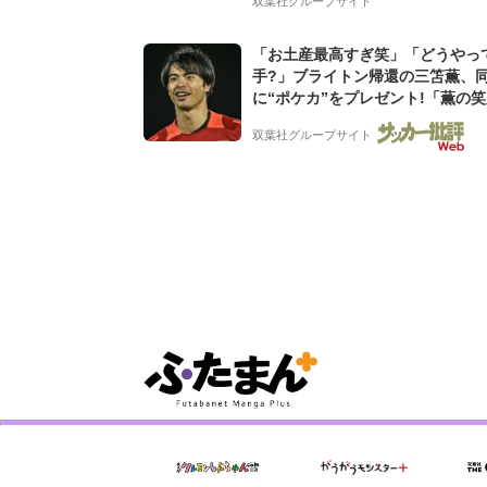
双葉社グループサイト
「お土産最高すぎ笑」「どうやっ
手?」ブライトン帰還の三笘薫、
に“ポケカ”をプレゼント!「薫の
てよかった」「大喜びのリュテル
双葉社グループサイト
ぎ」