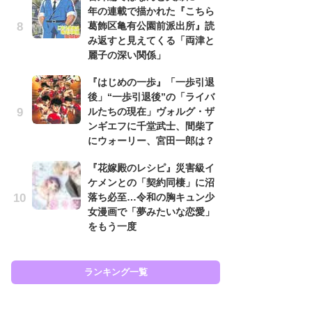
年の連載で描かれた『こちら
努
葛飾区亀有公園前派出所』読
ジ
み返すと見えてくる「両津と
鬼
麗子の深い関係」
の
『はじめの一歩』「一歩引退
怖
後」“一歩引退後”の「ライバ
代
ルたちの現在」ヴォルグ・ザ
加
ンギエフに千堂武士、間柴了
思
にウォーリー、宮田一郎は？
「
『花嫁殿のレシピ』災害級イ
て
ケメンとの「契約同棲」に沼
上
落ち必至…令和の胸キュン少
と
女漫画で「夢みたいな恋愛」
た
をもう一度
ラン
ランキング一覧