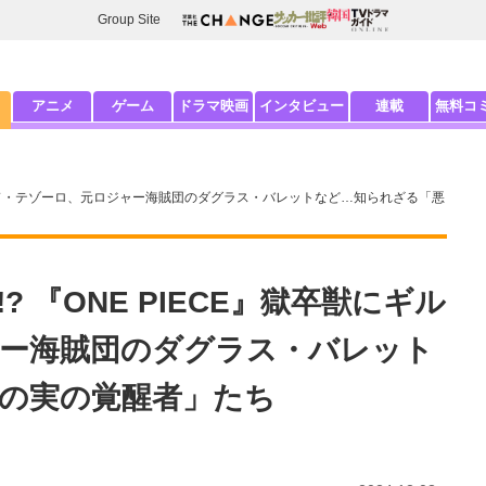
Group Site
アニメ
ゲーム
ドラマ映画
インタビュー
連載
無料コ
にギルド・テゾーロ、元ロジャー海賊団のダグラス・バレットなど…知られざる「悪
 『ONE PIECE』獄卒獣にギル
ー海賊団のダグラス・バレット
の実の覚醒者」たち