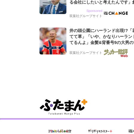
る会社にしたいと考えたんです」
9期増収&増益を続けるWebマー
Sponsored
グ会社のアイデンティティ
双葉社グループサイト
井の頭公園にハーランド出現!?「
てて草」「いや、かなりハーラン
てるんよ」金髪&背番号9の大男の
バイキング・ロー”映像が話題!「
双葉社グループサイト
もらった」