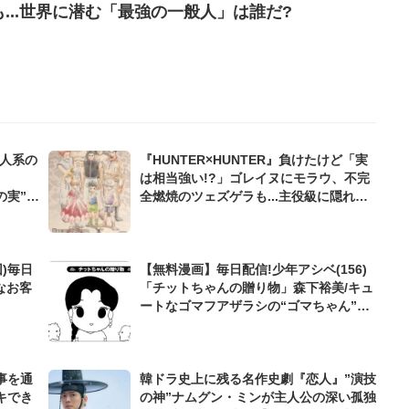
...世界に潜む「最強の一般人」は誰だ?
超人系の
『HUNTER×HUNTER』負けたけど「実
は相当強い!?」ゴレイヌにモラウ、不完
の実”の
全燃焼のツェズゲラも...主役級に隠れた
「陰の実力者」たち
)毎日
【無料漫画】毎日配信!少年アシベ(156)
なお客
「チットちゃんの贈り物」森下裕美/キュ
ートなゴマフアザラシの“ゴマちゃん”を
めぐる名作ギャグ4コマ
事を通
韓ドラ史上に残る名作史劇『恋人』”演技
キでき
の神”ナムグン・ミンが主人公の深い孤独