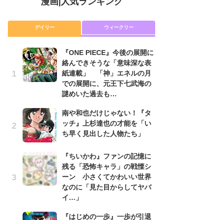
漫画
|
人気ランキング
デイリー
ウィークリー
『ONE PIECE』今後の展開に
舞
絡んできそうな「意味深な表
編
紙連載」 「神」エネルの月
禁
での展開に、元王下七武海の
「
謎めいた過去も…
連
南や和也だけじゃない！『タ
『O
ッチ』上杉達也の才能を「い
絡
ち早く見出した人物たち」
紙
で
謎
『ちいかわ』ファンの記憶に
残る「恐怖キャラ」の戦慄シ
令
ーン 小さくてかわいい世界
た!
なのに「見た目からしてヤバ
前
イ…」
ト
ド
『はじめの一歩』一歩が引退