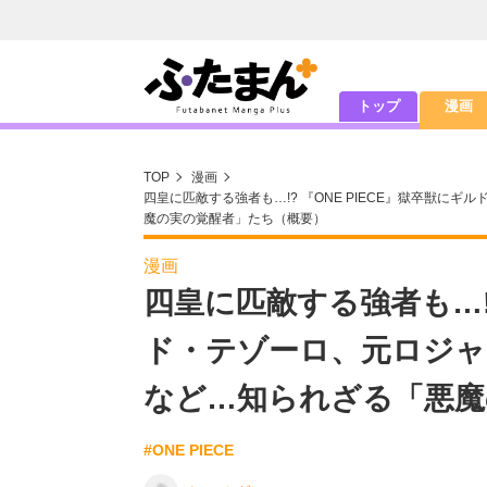
トップ
漫画
TOP
漫画
四皇に匹敵する強者も…!? 『ONE PIECE』獄卒獣
魔の実の覚醒者」たち（概要）
漫画
四皇に匹敵する強者も…!?
ド・テゾーロ、元ロジャ
など…知られざる「悪魔
#ONE PIECE