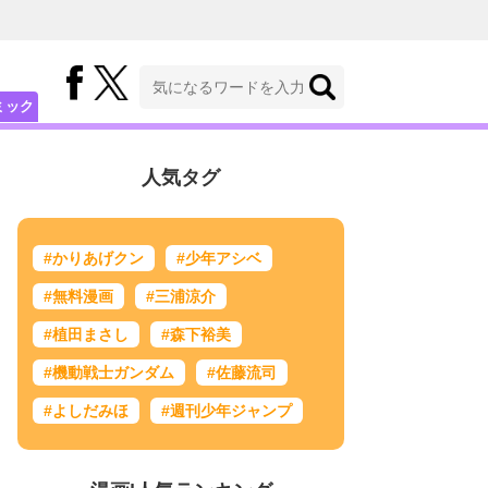
ミック
人気タグ
#かりあげクン
#少年アシベ
#無料漫画
#三浦涼介
#植田まさし
#森下裕美
#機動戦士ガンダム
#佐藤流司
#よしだみほ
#週刊少年ジャンプ