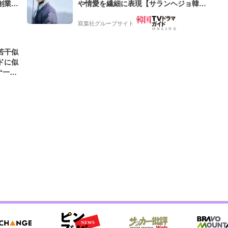
創業来
や情愛を繊細に表現【サランヘジョ韓ド
ケティン
ラ】
双葉社グループサイト
若干似
ドに似
“一人
元気を