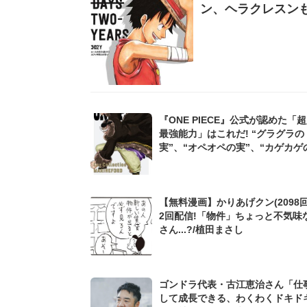
ン、ヘラクレスンも
『ONE PIECE』公式が認めた「
最強能力」はこれだ! “グラグラの
実”、“オペオペの実”、“カゲカゲ
「驚異のポテンシャル」とは
【無料漫画】かりあげクン(2098回
2回配信!「物件」ちょっと不気味
さん...?/植田まさし
ゴンドラ代表・古江恵治さん「仕
して成長できる、わくわくドキド