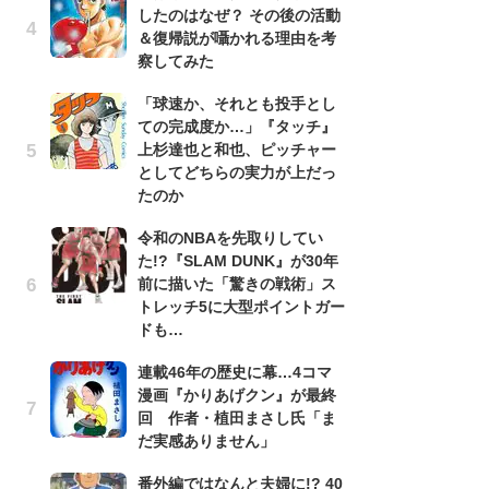
したのはなぜ？ その後の活動
南
＆復帰説が囁かれる理由を考
ッ
察してみた
ち
「球速か、それとも投手とし
ての完成度か…」『タッチ』
『
上杉達也と和也、ピッチャー
残
としてどちらの実力が上だっ
ー
たのか
な
イ
令和のNBAを先取りしてい
た!?『SLAM DUNK』が30年
『
前に描いた「驚きの戦術」ス
に
トレッチ5に大型ポイントガー
も
ドも…
を
役
連載46年の歴史に幕…4コマ
漫画『かりあげクン』が最終
ア
回 作者・植田まさし氏「ま
ー
だ実感ありません」
場
ァ
番外編ではなんと夫婦に!? 40