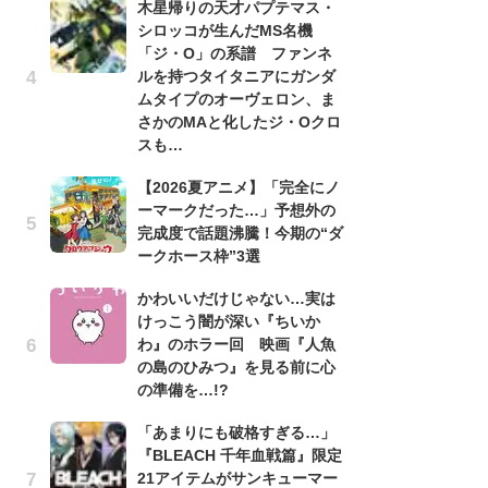
木星帰りの天才パプテマス・
シロッコが生んだMS名機
劇
「ジ・O」の系譜 ファンネ
け
ルを持つタイタニアにガンダ
「
ムタイプのオーヴェロン、ま
れ
さかのMAと化したジ・Oクロ
「
スも…
『
【2026夏アニメ】「完全にノ
2
ーマークだった…」予想外の
ト
完成度で話題沸騰！今期の“ダ
ッ
ークホース枠”3選
「
かわいいだけじゃない…実は
ン
けっこう闇が深い『ちいか
た
わ』のホラー回 映画『人魚
「
の島のひみつ』を見る前に心
ー
の準備を…!?
ガ
「あまりにも破格すぎる…」
ナ
『BLEACH 千年血戦篇』限定
社
21アイテムがサンキューマー
危