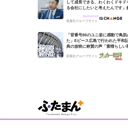
して成長できる、わくわくドキド
る会社にしたいと考えたんです」
9期増収&増益を続けるWebマー
Sponsored
グ会社のアイデンティティ
双葉社グループサイト
「背番号86のユニ姿に感動で鳥肌
た」Eピース広島で行われた平和
典の放映に称賛の声「素晴らしい
み」「平和を祈る場所に相応しい
双葉社グループサイト