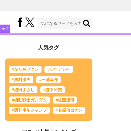
ミック
人気タグ
#かりあげクン
#少年アシベ
#無料漫画
#三浦涼介
#植田まさし
#森下裕美
#機動戦士ガンダム
#佐藤流司
#週刊少年ジャンプ
#名探偵コナン