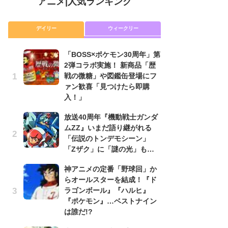
アニメ
|
人気ランキング
デイリー
ウィークリー
「BOSS×ポケモン30周年」第
放
2弾コラボ実施！ 新商品「歴
ム
戦の微糖」や図鑑缶登場にフ
「
ァン歓喜「見つけたら即購
「
入！」
木
放送40周年『機動戦士ガンダ
シ
ムZZ』いまだ語り継がれる
「
「伝説のトンデモシーン」
ル
「Zザク」に「謎の光」も…
ム
さ
神アニメの定番「野球回」か
ス
らオールスターを結成！『ド
ラゴンボール』『ハルヒ』
【
『ポケモン』…ベストナイン
ー
は誰だ!?
完
ー