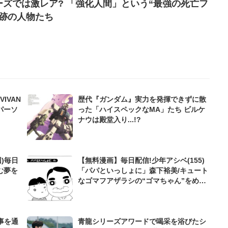
ズでは激レア? 「強化人間」という“最強の死亡フ
奇跡の人物たち
IVAN
歴代『ガンダム』実力を発揮できずに散
パーソ
った「ハイスペックなMA」たち ビルケ
ナウは殿堂入り...!?
)毎日
【無料漫画】毎日配信!少年アシベ(155)
む夢を
「パパといっしょに」森下裕美/キュート
なゴマフアザラシの“ゴマちゃん”をめぐ
る名作ギャグ4コマ
事を通
青龍シリーズアワードで喝采を浴びたシ