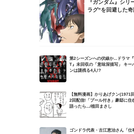
『ガンダム』シリー
ラグ”を回避した
第2シーズンへの伏線か...ドラマ『V
T』未回収の「意味深描写」 キー
ンは謎残る4人!?
【無料漫画】かりあげクン(1971回
2回配信!「プール付き」豪邸に住
語ったら.../植田まさし
ゴンドラ代表・古江恵治さん「仕