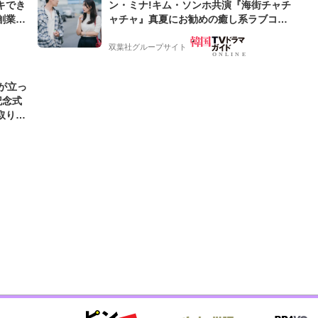
キでき
ン・ミナ!キム・ソンホ共演『海街チャチ
創業来
ャチャ』真夏にお勧めの癒し系ラブコメ!
ケティン
【サランヘジョ韓ドラ】
双葉社グループサイト
が立っ
記念式
取り組
」