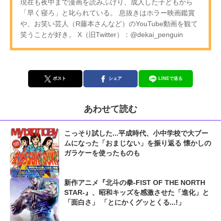
現在も夜中まで漫画を読みふけり、成人した子どもから
「早く寝ろ」と叱られている。 息抜きはホラー映画鑑賞
や、お笑い芸人（R藤本さんなど）のYouTube動画を観て
笑うことが好き。 X（旧Twitter）：@dekai_penguin
ポスト
シェア
LINEで送る
あわせて読む
こっそり試した...平成時代、小中学校で大ブー
ムになった「おまじない」を振り返る 懐かしの
ガラケーを使ったものも
新作アニメ『北斗の拳‐FIST OF THE NORTH
STAR‐』、昭和キッズを感激させた「進化」と
「面白さ」 「とにかくグッとくる...!」