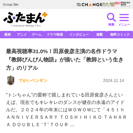
Group Site
検索
メニュー
漫画
アニメ
ゲーム
ドラマ映画
インタビュー
連載
無料コミック
最高視聴率31.0%！田原俊彦主演の名作ドラマ
『教師びんびん物語』が描いた「教師という生き
方」のリアル
でかいペンギン
2024.11.14
“トシちゃん”の愛称で親しまれている田原俊彦さんとい
えば、現在でもキレキレのダンスが健在の永遠のアイド
ルだ。２０２４年の年末にはＷＯＷＯＷにて「４５ｔｈ
ＡＮＮＩＶＥＲＳＡＲＹ ＴＯＳＨＩＨＩＫＯ ＴＡＨＡＲ
Ａ ＤＯＵＢＬＥ ‘Ｔ’ ＴＯＵＲ …