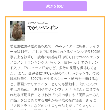
続きを読む
でかいぺんぎん
でかいペンギン
幼稚園教諭や販売職を経て、Webライターに転身。ライタ
ー歴は11年。 これまでに多岐にわたるジャンルで各300記
事以上を執筆し、読者の共感を呼ぶ切り口でYahoo!エンタ
メコメントランキング入りや、X（旧Twitter）でのトレン
ド入り、TVニュース紹介など、多数の反響を獲得してき
た。 また、登録者数100万人超のYouTubeチャンネルでの
脚本執筆や、300万回再生超のショート動画を手掛けるな
ど、動画シナリオライターとしても活動中。 幼いころの
夢は漫画家。『週刊少年ジャンプ』と『りぼん』に育てら
れた氷河期世代。とりわけ『北斗の拳』や「岡田あーみん
作品」をはじめとする昭和から平成の名作漫画、さらに
『大映ドラマ』などのレトロな作品を愛してやまない。