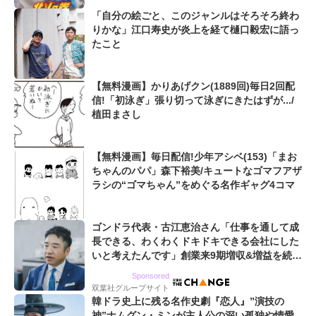
「自分の絵ごと、このジャンルはそろそろ終わ
りかな」江口寿史が炎上を経て樋口毅宏に語っ
たこと
【無料漫画】かりあげクン(1889回)毎日2回配
信!「初泳ぎ」張り切って泳ぎにきたはずが.../
植田まさし
【無料漫画】毎日配信!少年アシベ(153)「まお
ちゃんのパパ」森下裕美/キュートなゴマフアザ
ラシの“ゴマちゃん”をめぐる名作ギャグ4コマ
ゴンドラ代表・古江恵治さん「仕事を通して成
長できる、わくわくドキドキできる会社にした
いと考えたんです」創業来9期増収&増益を続け
るWebマーケティング会社のアイデンティティ
Sponsored
双葉社グループサイト
韓ドラ史上に残る名作史劇『恋人』”演技の
神”ナムグン・ミンが主人公の深い孤独や情愛