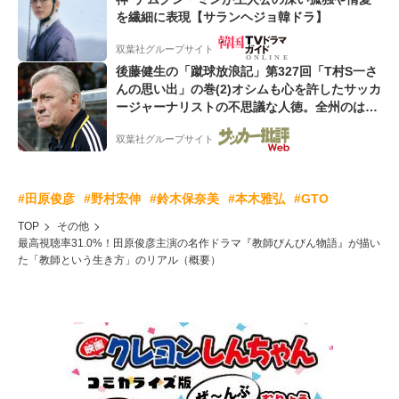
を繊細に表現【サランヘジョ韓ドラ】
双葉社グループサイト
後藤健生の「蹴球放浪記」第327回「T村S一さ
んの思い出」の巻(2)オシムも心を許したサッカ
ージャーナリストの不思議な人徳。全州のはず
が原州へ? 愛すべき男の“大迷子”伝説
双葉社グループサイト
#田原俊彦
#野村宏伸
#鈴木保奈美
#本木雅弘
#GTO
TOP
その他
最高視聴率31.0%！田原俊彦主演の名作ドラマ『教師びんびん物語』が描い
た「教師という生き方」のリアル（概要）