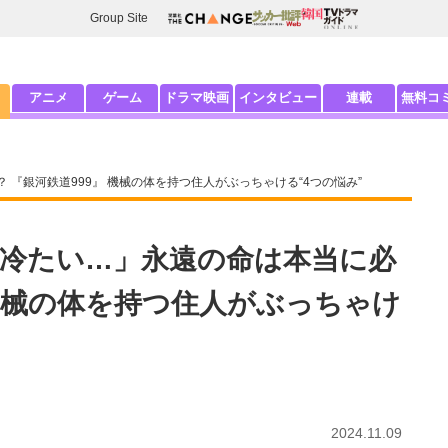
Group Site
アニメ
ゲーム
ドラマ映画
インタビュー
連載
無料コ
『銀河鉄道999』 機械の体を持つ住人がぶっちゃける“4つの悩み”
冷たい…」永遠の命は本当に必
 機械の体を持つ住人がぶっちゃけ
2024.11.09