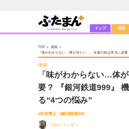
トップ
漫画
TOP
漫画
「味がわからない…体が冷たい…」永遠の命は本当に必要？ 
漫画
「味がわからない…体が
要？ 『銀河鉄道999』
る“4つの悩み”
#松本零士
#銀河鉄道999
でかいペンギン