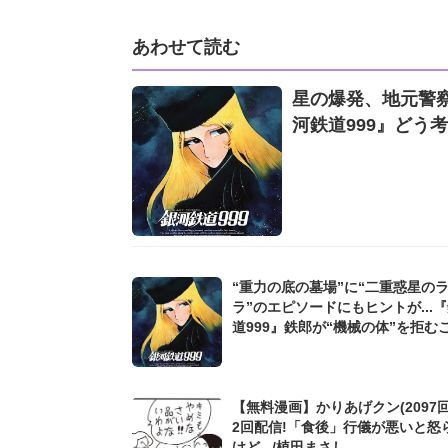
あわせて読む
星の爆発、地元警察
河鉄道999』どう
“重力の底の墓場”に“二重惑星の
ラ”のエピソードにもヒントが...
道999』鉄郎が“機械の体”を拒む
なった「意外なきっかけ」
【無料漫画】かりあげクン(2097回
2回配信!「食後」行儀が悪いと怒
けど.../植田まさし