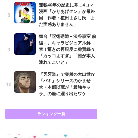
連載46年の歴史に幕…4コマ
努
漫画『かりあげクン』が最終
ジ
回 作者・植田まさし氏「ま
鬼
だ実感ありません」
の
舞台『呪術廻戦－渋谷事変 前
怖
編－』キャラビジュアル解
代
禁！驚きの再現度に称賛続々
加
「カッコよすぎ」「誰が本人
思
連れてこいと」
「
『刃牙道』で突然の大出世!?
て
『バキ』シリーズのかませ
上
犬・本部以蔵が「最強キャ
と
ラ」の座に躍り出たワケ
た
ランキング一覧
ラン