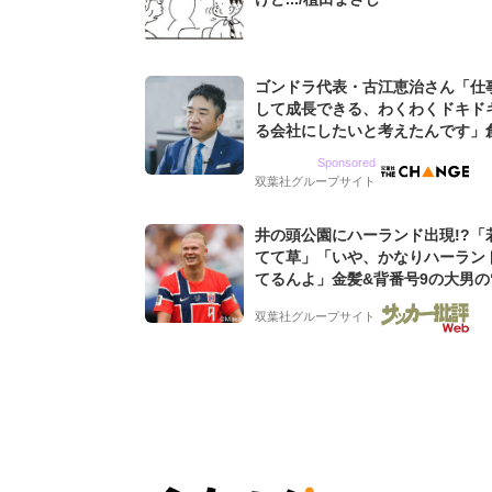
ゴンドラ代表・古江恵治さん「仕
して成長できる、わくわくドキド
る会社にしたいと考えたんです」
9期増収&増益を続けるWebマー
Sponsored
グ会社のアイデンティティ
双葉社グループサイト
井の頭公園にハーランド出現!?「
てて草」「いや、かなりハーラン
てるんよ」金髪&背番号9の大男の
バイキング・ロー”映像が話題!「
双葉社グループサイト
もらった」