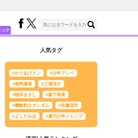
ミック
人気タグ
#かりあげクン
#少年アシベ
#無料漫画
#三浦涼介
#植田まさし
#森下裕美
#機動戦士ガンダム
#佐藤流司
#よしだみほ
#週刊少年ジャンプ