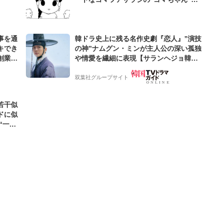
めぐる名作ギャグ4コマ
事を通
韓ドラ史上に残る名作史劇『恋人』”演技
キでき
の神”ナムグン・ミンが主人公の深い孤独
創業来
や情愛を繊細に表現【サランヘジョ韓ド
ケティン
ラ】
双葉社グループサイト
若干似
ドに似
“一人
元気を