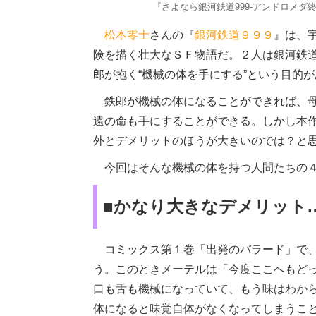
『さよなら銀河鉄道999-アンドロメダ終着駅
松本零士
さんの『
銀河鉄道９９９
』は、
険を描く壮大なＳＦ物語だ。２人は銀河鉄
郎が抱く“機械の体を手にする”という目的
鉄郎が機械の体になることができれば、母
遠の命も手にすることができる。しかし本
外とデメリットのほうが大きいのでは？と
今回はそんな機械の体を持つ人間たちの４
■かなり大きなデメリット
コミックス第１巻「出発のバラード」で、
う。このときメーテルは「今度ここへもどっ
口も舌も機械になっていて、もう味はわか
体になると味覚自体がなくなってしまうこ