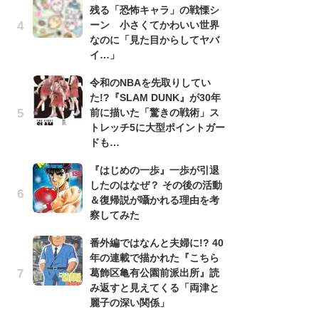
残る「恐怖キャラ」の戦慄シ
南
ーン 小さくてかわいい世界
ッ
なのに「見た目からしてヤバ
ち
イ…」
令和のNBAを先取りしてい
『
た!?『SLAM DUNK』が30年
残
前に描いた「驚きの戦術」ス
ー
トレッチ5に大型ポイントガー
な
ドも…
イ
『はじめの一歩』一歩が引退
『
したのはなぜ？ その後の活動
に
＆復帰説が囁かれる理由を考
も
察してみた
を
役
番外編ではなんと夫婦に!? 40
年の連載で描かれた『こちら
ア
葛飾区亀有公園前派出所』読
ー
み返すと見えてくる「両津と
場
麗子の深い関係」
ァ