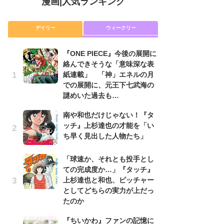
漫画
|
人気ランキング
デイリー
ウィークリー
『ONE PIECE』今後の展開に
舞
絡んできそうな「意味深な表
編
紙連載」 「神」エネルの月
禁
での展開に、元王下七武海の
「
謎めいた過去も…
連
南や和也だけじゃない！『タ
『O
ッチ』上杉達也の才能を「い
絡
ち早く見出した人物たち」
紙
で
謎
「球速か、それとも投手とし
ての完成度か…」『タッチ』
令
上杉達也と和也、ピッチャー
た!
としてどちらの実力が上だっ
前
たのか
ト
ド
『ちいかわ』ファンの記憶に