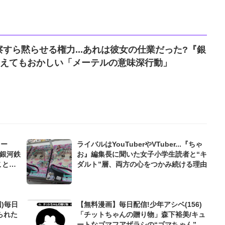
すら黙らせる権力...あれは彼女の仕業だった?『銀
考えてもおかしい「メーテルの意味深行動」
ラー
ライバルはYouTuberやVTuber...『ちゃ
『銀河鉄
お』編集長に聞いた女子小学生読者と“キ
ことに
ダルト”層、両方の心をつかみ続ける理由
)毎日
【無料漫画】毎日配信!少年アシベ(156)
られた
「チットちゃんの贈り物」森下裕美/キュ
ートなゴマフアザラシの“ゴマちゃん”を