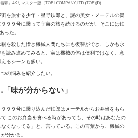
』4Kリマスター版（TOEI COMPANY,LTD.(TOE)(D)
宇宙を旅する少年・星野鉄郎と、謎の美女・メーテルの冒
道９９９号に乗って宇宙の旅を続けるのだが、そこには鉄
があった。
親を殺した憎き機械人間たちにも復讐ができ、しかも永
作を読み進めてみると、実は機械の体は便利ではなく、意
思えるシーンも多い。
つの悩みを紹介したい。
…「味が分からない」
９９９号に乗り込んだ鉄郎はメーテルからお弁当をもら
て このお弁当を食べる時があっても、その時はあなたの
らなくなってる」と、言っている。この言葉から、機械の
とが分かる。