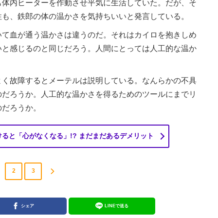
も体内ヒーターを作動させ平気に生活していた。だが、そ
性も、鉄郎の体の温かさを気持ちいいと発言している。
て血が通う温かさは違うのだ。それはカイロを抱きしめ
いと感じるのと同じだろう。人間にとっては人工的な温か
。
く故障するとメーテルは説明している。なんらかの不具
のだろうか。人工的な温かさを得るためのツールにまでリ
のだろうか。
ると「心がなくなる」!? まだまだあるデメリット
2
3
シェア
LINEで送る