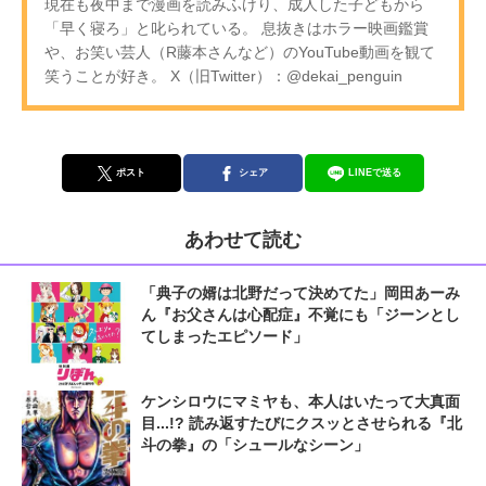
現在も夜中まで漫画を読みふけり、成人した子どもから
「早く寝ろ」と叱られている。 息抜きはホラー映画鑑賞
や、お笑い芸人（R藤本さんなど）のYouTube動画を観て
笑うことが好き。 X（旧Twitter）：@dekai_penguin
ポスト
シェア
LINEで送る
あわせて読む
「典子の婿は北野だって決めてた」岡田あーみ
ん『お父さんは心配症』不覚にも「ジーンとし
てしまったエピソード」
ケンシロウにマミヤも、本人はいたって大真面
目...!? 読み返すたびにクスッとさせられる『北
斗の拳』の「シュールなシーン」