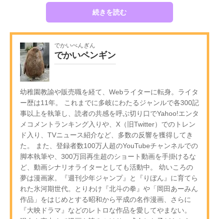
続きを読む
でかいぺんぎん
でかいペンギン
幼稚園教諭や販売職を経て、Webライターに転身。ライタ
ー歴は11年。 これまでに多岐にわたるジャンルで各300記
事以上を執筆し、読者の共感を呼ぶ切り口でYahoo!エンタ
メコメントランキング入りや、X（旧Twitter）でのトレン
ド入り、TVニュース紹介など、多数の反響を獲得してき
た。 また、登録者数100万人超のYouTubeチャンネルでの
脚本執筆や、300万回再生超のショート動画を手掛けるな
ど、動画シナリオライターとしても活動中。 幼いころの
夢は漫画家。『週刊少年ジャンプ』と『りぼん』に育てら
れた氷河期世代。とりわけ『北斗の拳』や「岡田あーみん
作品」をはじめとする昭和から平成の名作漫画、さらに
『大映ドラマ』などのレトロな作品を愛してやまない。