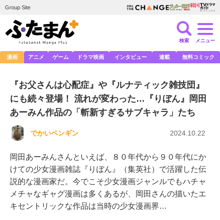
Group Site
検索
メニュー
漫画
アニメ
ゲーム
ドラマ映画
インタビュー
連載
無料コミック
『お父さんは心配症』や『ルナティック雑技団』
にも続々登場！ 流れが変わった…『りぼん』岡田
あーみん作品の「斬新すぎるサブキャラ」たち
でかいペンギン
2024.10.22
岡田あーみんさんといえば、８０年代から９０年代にか
けての少女漫画雑誌『りぼん』（集英社）で活躍した伝
説的な漫画家だ。今でこそ少女漫画ジャンルでもハチャ
メチャなギャグ漫画は多くあるが、岡田さんの描いたエ
キセントリックな作品は当時の少女漫画界…