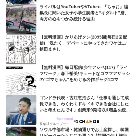
ライバルはYouTuberやVTuber...『ちゃお』編
集長に聞いた女子小学生読者と“キダルト”層、
両方の心をつかみ続ける理由
【無料漫画】かりあげクン(2095回)毎日2回配
信!「洗たく」デパートにやってきたワケは.../
植田まさし
【無料漫画】毎日配信!少年アシベ(117)「ライ
フワーク」森下裕美/キュートなゴマフアザラシ
の“ゴマちゃん”をめぐる名作ギャグ4コマ
ゴンドラ代表・古江恵治さん「仕事を通して成
長できる、わくわくドキドキできる会社にした
いと考えたんです」創業来9期増収&増益を続け
るWebマーケティング会社のアイデンティティ
Sponsored
双葉社グループサイト
ソウル中部市場・乾物通りでお土産探し、韓国
リピーターならなにを選ぶ?【韓国の個人旅行