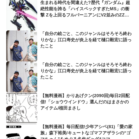
生まれる時代を間違えた?歴代『ガンダム』超
絶性能を誇る「ハイスペックすぎたMS」の衝
撃 Zを上回るフルバーニアンにV2並みのZZガ
ンダムも...
「自分の絵ごと、このジャンルはそろそろ終わ
りかな」江口寿史が炎上を経て樋口毅宏に語っ
たこと
「自分の絵ごと、このジャンルはそろそろ終わ
りかな」江口寿史が炎上を経て樋口毅宏に語っ
たこと
【無料漫画】かりあげクン(2090回)毎日2回配
信!「ショウウインドウ」選んだのはまさかの
アイテム/植田まさし
【無料漫画】毎日配信!少年アシベ(81)「愛の家
族」森下裕美/キュートなゴマフアザラシの“ゴ