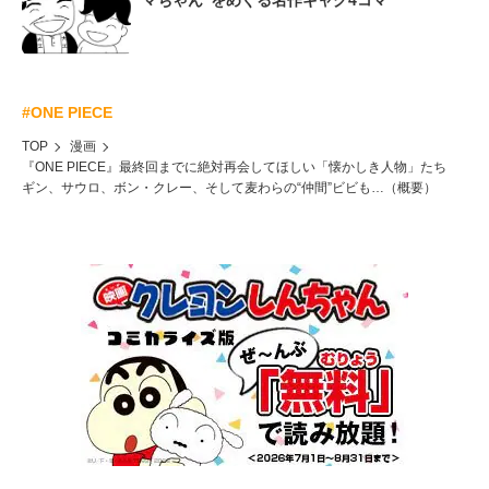
マちゃん”をめぐる名作ギャグ4コマ
#ONE PIECE
TOP
漫画
『ONE PIECE』最終回までに絶対再会してほしい「懐かしき人物」たち
ギン、サウロ、ボン・クレー、そして麦わらの“仲間”ビビも…（概要）