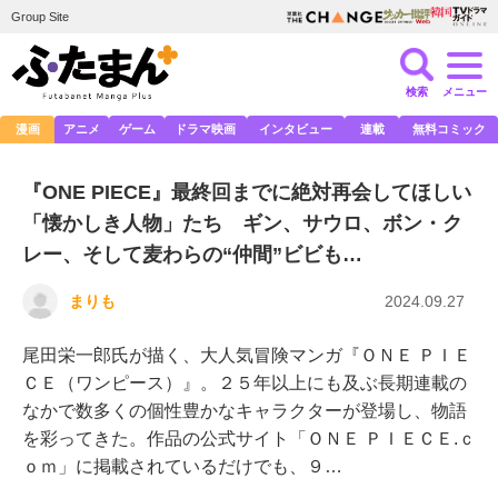
Group Site
検索
メニュー
漫画
アニメ
ゲーム
ドラマ映画
インタビュー
連載
無料コミック
『ONE PIECE』最終回までに絶対再会してほしい
「懐かしき人物」たち ギン、サウロ、ボン・ク
レー、そして麦わらの“仲間”ビビも…
まりも
2024.09.27
尾田栄一郎氏が描く、大人気冒険マンガ『ＯＮＥ ＰＩＥ
ＣＥ（ワンピース）』。２５年以上にも及ぶ長期連載の
なかで数多くの個性豊かなキャラクターが登場し、物語
を彩ってきた。作品の公式サイト「ＯＮＥ ＰＩＥＣＥ.ｃ
ｏｍ」に掲載されているだけでも、９…