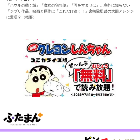
『ハウルの動く城』『魔女の宅急便』『耳をすませば』…意外に知らない
「ジブリ作品」映画と原作は「これだけ違う！」宮崎駿監督の大胆アレンジ
に驚嘆!? （概要）