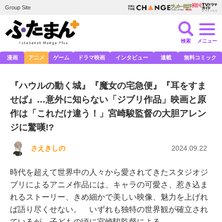
Group Site
検索
メニュー
漫画
アニメ
ゲーム
ドラマ映画
インタビュー
連載
無料コミック
『ハウルの動く城』『魔女の宅急便』『耳をすま
せば』…意外に知らない「ジブリ作品」映画と原
作は「これだけ違う！」宮崎駿監督の大胆アレン
ジに驚嘆!?
さえきしの
2024.09.22
時代を超えて世界中の人々から愛されてきたスタジオジ
ブリによるアニメ作品には、キャラの可愛さ、惹き込ま
れるストーリー、きめ細かで美しい映像、魅力を上げれ
ば語り尽くせない。 いずれも独特の世界観が確立され
ているが、子どもの頃に宮崎駿監督による…