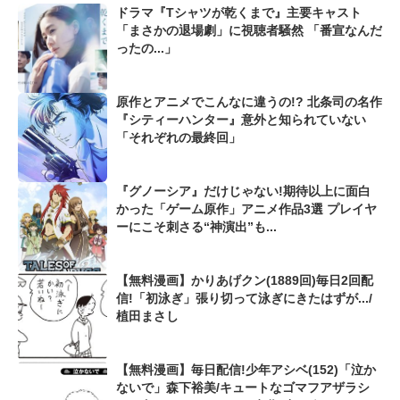
ドラマ『Tシャツが乾くまで』主要キャスト
「まさかの退場劇」に視聴者騒然 「番宣なんだ
ったの...」
原作とアニメでこんなに違うの!? 北条司の名作
『シティーハンター』意外と知られていない
「それぞれの最終回」
『グノーシア』だけじゃない!期待以上に面白
かった「ゲーム原作」アニメ作品3選 プレイヤ
ーにこそ刺さる“神演出”も...
【無料漫画】かりあげクン(1889回)毎日2回配
信!「初泳ぎ」張り切って泳ぎにきたはずが.../
植田まさし
【無料漫画】毎日配信!少年アシベ(152)「泣か
ないで」森下裕美/キュートなゴマフアザラシ