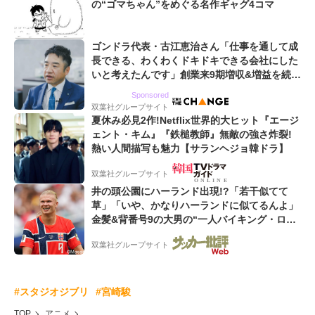
の“ゴマちゃん”をめぐる名作ギャグ4コマ
ゴンドラ代表・古江恵治さん「仕事を通して成
長できる、わくわくドキドキできる会社にした
いと考えたんです」創業来9期増収&増益を続け
るWebマーケティング会社のアイデンティティ
Sponsored
双葉社グループサイト
夏休み必見2作!Netflix世界的大ヒット『エージ
ェント・キム』『鉄槌教師』無敵の強さ炸裂!
熱い人間描写も魅力【サランヘジョ韓ドラ】
双葉社グループサイト
井の頭公園にハーランド出現!?「若干似てて
草」「いや、かなりハーランドに似てるんよ」
金髪&背番号9の大男の“一人バイキング・ロ
ー”映像が話題!「元気をもらった」
双葉社グループサイト
#スタジオジブリ
#宮崎駿
TOP
アニメ