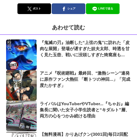
ポスト
シェア
LINEで送る
あわせて読む
『鬼滅の刃』油断した“上弦の鬼”に訪れた「皮
肉な展開」登場が遅すぎた妓夫太郎、時透を甘
く見た玉壺、戦いに没頭しすぎた猗窩座も...
アニメ『呪術廻戦』最終回、“激熱シーン”連発
に原作ファン大熱狂 「断トツの神回...」「完成
度たかすぎ」
ライバルはYouTuberやVTuber...『ちゃお』編
集長に聞いた女子小学生読者と“キダルト”層、
両方の心をつかみ続ける理由
【無料漫画】かりあげクン(3001回)毎日2回配