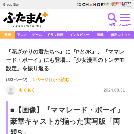
Group Site
検索
メニュー
漫画
アニメ
ゲーム
ドラマ映画
インタビュー
連載
無料コミック
『花ざかりの君たちへ』に『PとJK』、『ママレ
ード・ボーイ』にも登場…「少女漫画のトンデモ
設定」を振り返る
(3/3ページ)
１ページ目から読む
もくもく
2024.08.31
■【画像】『ママレード・ボーイ』
豪華キャストが揃った実写版「両
親S」