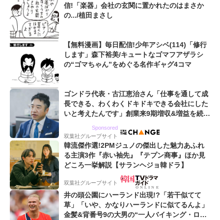
信!「楽器」会社の玄関に置かれたのはまさか
の.../植田まさし
【無料漫画】毎日配信!少年アシベ(114)「修行
します」森下裕美/キュートなゴマフアザラシ
の“ゴマちゃん”をめぐる名作ギャグ4コマ
ゴンドラ代表・古江恵治さん「仕事を通して成
長できる、わくわくドキドキできる会社にした
いと考えたんです」創業来9期増収&増益を続け
るWebマーケティング会社のアイデンティティ
Sponsored
双葉社グループサイト
韓流傑作選!2PMジュノの傑出した魅力あふれ
る主演3作『赤い袖先』『テプン商事』ほか見
どころ一挙解説【サランヘジョ韓ドラ】
双葉社グループサイト
井の頭公園にハーランド出現!?「若干似てて
草」「いや、かなりハーランドに似てるんよ」
金髪&背番号9の大男の“一人バイキング・ロ