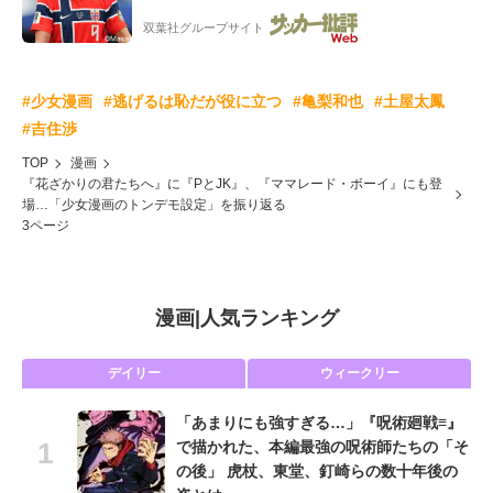
ー”映像が話題!「元気をもらった」
双葉社グループサイト
#少女漫画
#逃げるは恥だが役に立つ
#亀梨和也
#土屋太鳳
#吉住渉
TOP
漫画
『花ざかりの君たちへ』に『PとJK』、『ママレード・ボーイ』にも登
場…「少女漫画のトンデモ設定」を振り返る
3ページ
漫画
|
人気ランキング
デイリー
ウィークリー
「あまりにも強すぎる…」『呪術廻戦≡』
で描かれた、本編最強の呪術師たちの「そ
の後」 虎杖、東堂、釘崎らの数十年後の