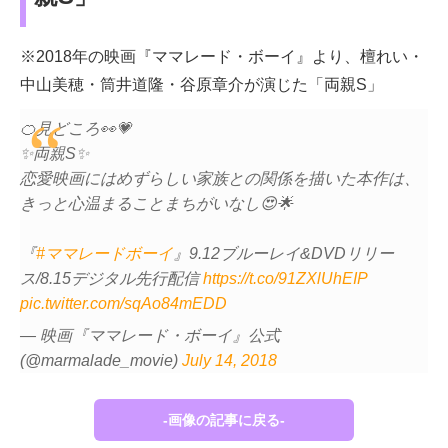
※2018年の映画『ママレード・ボーイ』より、檀れい・
中山美穂・筒井道隆・谷原章介が演じた「両親S」
🍊見どころ👀💗
✨両親S✨
恋愛映画にはめずらしい家族との関係を描いた本作は、
きっと心温まることまちがいなし😍🌟
『
#ママレードボーイ
』9.12ブルーレイ&DVDリリー
ス/8.15デジタル先行配信
https://t.co/91ZXlUhEIP
pic.twitter.com/sqAo84mEDD
— 映画『ママレード・ボーイ』公式
(@marmalade_movie)
July 14, 2018
-画像の記事に戻る-