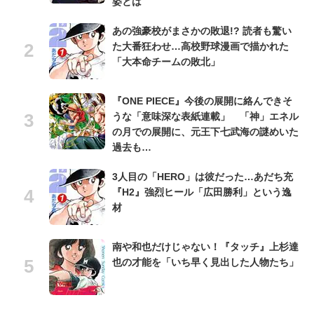
姿とは
あの強豪校がまさかの敗退!? 読者も驚い
た大番狂わせ…高校野球漫画で描かれた
「大本命チームの敗北」
『ONE PIECE』今後の展開に絡んできそ
うな「意味深な表紙連載」 「神」エネル
の月での展開に、元王下七武海の謎めいた
過去も…
3人目の「HERO」は彼だった…あだち充
『H2』強烈ヒール「広田勝利」という逸
材
南や和也だけじゃない！『タッチ』上杉達
也の才能を「いち早く見出した人物たち」