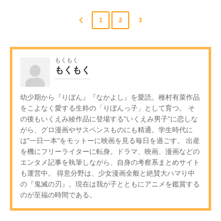
1
2
3
もくもく
もくもく
幼少期から『りぼん』『なかよし』を愛読。種村有菜作品
をこよなく愛する生粋の「りぼんっ子」として育つ。 そ
の後もいくえみ綾作品に登場する"いくえみ男子"に恋しな
がら、グロ漫画やサスペンスものにも精通。学生時代に
は"一日一本"をモットーに映画を見る毎日を過ごす。 出産
を機にフリーライターに転身。ドラマ、映画、漫画などの
エンタメ記事を執筆しながら、自身の考察系まとめサイト
も運営中。 得意分野は、少女漫画全般と絶賛大ハマり中
の『鬼滅の刃』。現在は我が子とともにアニメを鑑賞する
のが至福の時間である。