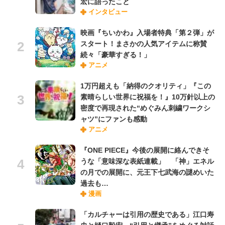
宏に語ったこと
インタビュー
映画『ちいかわ』入場者特典「第２弾」が
スタート！まさかの人気アイテムに称賛
続々「豪華すぎる！」
アニメ
1万円超えも「納得のクオリティ」『この
素晴らしい世界に祝福を！』10万針以上の
密度で再現された“めぐみん刺繍ワークシ
ャツ”にファンも感動
アニメ
『ONE PIECE』今後の展開に絡んできそ
うな「意味深な表紙連載」 「神」エネル
の月での展開に、元王下七武海の謎めいた
過去も…
漫画
「カルチャーは引用の歴史である」江口寿