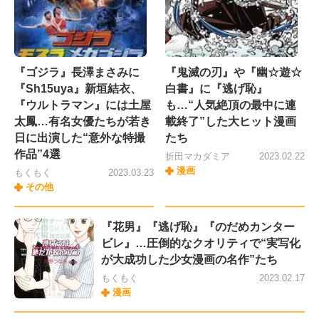
『ゴジラ』長澤まさみに
『鬼滅の刃』や『幽☆遊☆
『Sh15uya』新垣結衣、
白書』に『逃げ恥』
『ウルトラマン』には土屋
も…“人気絶頂の最中に連
太鳳…有名女優たちが若き
載終了”した大ヒット漫画
日に出演した“意外な特撮
たち
作品”4選
折田マカダミア
2023.02.22
漫画
もくもく
2023.03.23
その他
『花男』『逃げ恥』『のだめカンター
ビレ』…圧倒的なクオリティで“実写化
が大成功した少女漫画の名作”たち
もくもく
2023.02.17
漫画