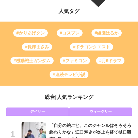
人気タグ
#かりあげクン
#コスプレ
#綾瀬はるか
#長澤まさみ
#ドラゴンクエスト
#機動戦士ガンダム
#ファミコン
#月9ドラマ
#連続テレビ小説
総合
|
人気ランキング
デイリー
ウィークリー
「自分の絵ごと、このジャンルはそろそろ
終わりかな」江口寿史が炎上を経て樋口毅