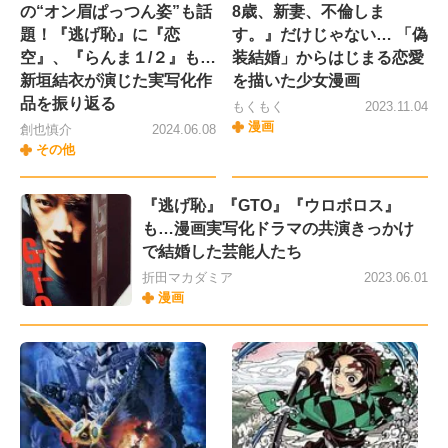
の“オン眉ぱっつん姿”も話
8歳、新妻、不倫しま
題！『逃げ恥』に『恋
す。』だけじゃない… 「偽
空』、『らんま１/２』も…
装結婚」からはじまる恋愛
新垣結衣が演じた実写化作
を描いた少女漫画
品を振り返る
もくもく
2023.11.04
漫画
創也慎介
2024.06.08
その他
『逃げ恥』『GTO』『ウロボロス』
も…漫画実写化ドラマの共演きっかけ
で結婚した芸能人たち
折田マカダミア
2023.06.01
漫画