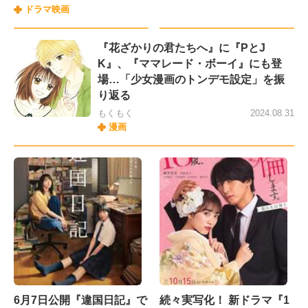
ドラマ映画
『花ざかりの君たちへ』に『PとJ
K』、『ママレード・ボーイ』にも登
場…「少女漫画のトンデモ設定」を振
り返る
もくもく
2024.08.31
漫画
6月7日公開『違国日記』で
続々実写化！ 新ドラマ『1