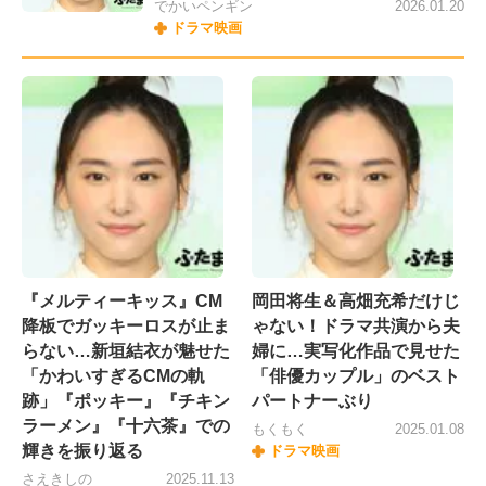
でかいペンギン
2026.01.20
ドラマ映画
『メルティーキッス』CM
岡田将生＆高畑充希だけじ
降板でガッキーロスが止ま
ゃない！ドラマ共演から夫
らない…新垣結衣が魅せた
婦に…実写化作品で見せた
「かわいすぎるCMの軌
「俳優カップル」のベスト
跡」『ポッキー』『チキン
パートナーぶり
ラーメン』『十六茶』での
もくもく
2025.01.08
輝きを振り返る
ドラマ映画
さえきしの
2025.11.13