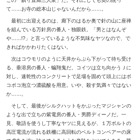
この「鎮守直廊三人衆」だ。それにしても奥の院っ
て……お寺の総本山じゃないんだから……。
最初に出迎えるのは、廊下のはるか奥で針の山に座禅
を組んでいる万針房の番人・独眼鉄。「男とはなんぞ
や……!?」と言っているような不気味なヤツなので、で
きればかかわりたくはない。
次はコウモリのように天井からぶら下がって待ち受け
る、垂溶房の番人・蝙翔鬼だ。コイツは立ち向かうＪに
対し、速乾性のコンクリートで足場を固めて頭上にはボ
コボコ泡立つ濃硫酸を用意。いや、殺す気満々ではない
か……。
そして、最後がシルクハットをかぶったマジシャンの
ような出で立ちの紫電房の番人・男爵ディーノだ。一
見、敬語を使うし丁寧なヤツに見えるが、１万ボルトの
高圧電流が流れる鉄柵に高回転のベルトコンベアーの床