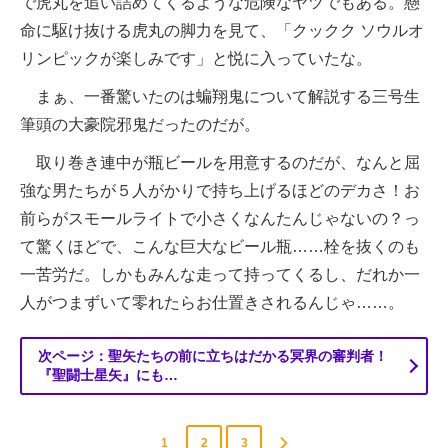
で虎丸を追い詰めてくるような危険なヤツでもある。懸
命に駆け抜ける虎丸の脚力を見て、「クックク ソウルオ
リンピックが楽しみです」と悦に入っていたな。
まぁ、一番驚いたのは蝙翔鬼について解説する三号生
筆頭の大豪院邪鬼だったのだが。
取り巻き連中が瓶ビールを用意するのだが、なんと屈
強な男たちが５人がかりで持ち上げるほどのデカさ！お
前らがスモールライトで小さくなんたんじゃないの？っ
て驚くほどで、こんな巨大なビール瓶……栓を抜くのも
一苦労だ。しかもみんな走って持ってくるし、だれか一
人がつまずいて零れたらお仕置きされるんじゃ……。
次ページ：聖矢たちの前に立ちはだかる冥界の審判者！
『聖闘士星矢』にも…
1
2
3