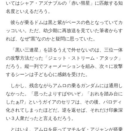
いてはシャア・アズナブルの「赤い彗星」に匹敵する知
名度といえるだろう。
彼らが乗るドムは黒と紫がベースの色となっていてカ
ッコいい。ただ、幼少期に再放送を見ていた筆者からす
れば、なぜ“黒”なのかと疑問に思っていた。
「黒い三連星」を語るうえで外せないのは、三位一体
の攻撃方法だった「ジェット・ストリーム・アタック」
だろう。縦一列でフォーメーションを組み、次々に攻撃
するシーンは子ども心に感銘を受けた。
しかし、残念ながらアムロの乗るガンダムには通用し
なかった。「思ったよりすばやいぞ」「おれを踏み台に
したぁ!?」というガイアのセリフは、その後、パロディ
化されてしまったほどだ。逆を返せば、それだけ印象深
い３人衆だったと言えるだろう。
とはいえ、アムロを庇ってマチルダ・アジャンが搭乗