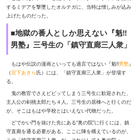
するミデアを撃墜したオルテガに、当時は憎しみが込み
上げたものだった。
■地獄の番人としか思えない『魁‼
男塾』三号生の「鎮守直廊三人衆」
もはや伝説の漫画といっても過言ではない『魁!!
男塾
』
（
宮下あきら
氏）には、「鎮守直廊三人衆」が登場す
る。
鬼の教官でさえビビッてしまう三号生に歓迎された、
主人公の剣桃太郎たち４人。三号生の居棟へと行くのだ
が、そこはもはや学校とはいえない代物だった。
どでかい門を抜けた先にある“奥の院”に行くには、鎮
守直廊を通る必要がある。ここに陣を構えているのが、