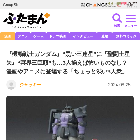
Group Site
検索
メニュー
漫画
アニメ
ゲーム
ドラマ映画
インタビュー
連載
無料コミック
『機動戦士ガンダム』“黒い三連星”に『聖闘士星
矢』“冥界三巨頭”も…3人揃えば怖いものなし？
漫画やアニメに登場する「ちょっと渋い3人衆」
ジャッキー
2024.08.25