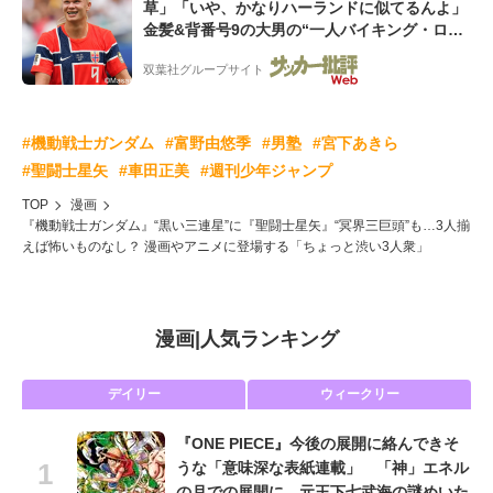
草」「いや、かなりハーランドに似てるんよ」
金髪&背番号9の大男の“一人バイキング・ロ
ー”映像が話題!「元気をもらった」
双葉社グループサイト
#機動戦士ガンダム
#富野由悠季
#男塾
#宮下あきら
#聖闘士星矢
#車田正美
#週刊少年ジャンプ
TOP
漫画
『機動戦士ガンダム』“黒い三連星”に『聖闘士星矢』“冥界三巨頭”も…3人揃
えば怖いものなし？ 漫画やアニメに登場する「ちょっと渋い3人衆」
漫画
|
人気ランキング
デイリー
ウィークリー
『ONE PIECE』今後の展開に絡んできそ
うな「意味深な表紙連載」 「神」エネル
の月での展開に、元王下七武海の謎めいた