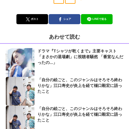
ポスト
シェア
LINEで送る
あわせて読む
ドラマ『Tシャツが乾くまで』主要キャスト
「まさかの退場劇」に視聴者騒然 「番宣なんだ
ったの...」
「自分の絵ごと、このジャンルはそろそろ終わ
りかな」江口寿史が炎上を経て樋口毅宏に語っ
たこと
「自分の絵ごと、このジャンルはそろそろ終わ
りかな」江口寿史が炎上を経て樋口毅宏に語っ
たこと