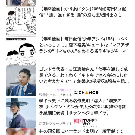
【無料漫画】かりあげクン(2096回)毎日2回配
信!「脳」強すぎる“脳”の持ち主/植田まさし
【無料漫画】毎日配信!少年アシベ(155)「パパ
といっしょに」森下裕美/キュートなゴマフアザ
ラシの“ゴマちゃん”をめぐる名作ギャグ4コマ
ゴンドラ代表・古江恵治さん「仕事を通して成
長できる、わくわくドキドキできる会社にした
いと考えたんです」創業来9期増収&増益を続け
るWebマーケティング会社のアイデンティティ
Sponsored
双葉社グループサイト
韓ドラ史上に残る名作史劇『恋人』”演技の
神”ナムグン・ミンが主人公の深い孤独や情愛
を繊細に表現【サランヘジョ韓ドラ】
双葉社グループサイト
井の頭公園にハーランド出現!?「若干似てて