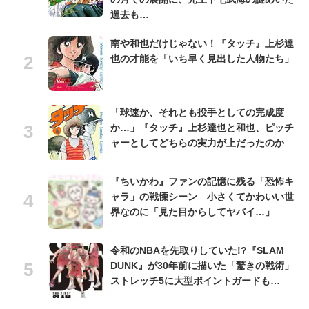
過去も…
南や和也だけじゃない！『タッチ』上杉達
也の才能を「いち早く見出した人物たち」
「球速か、それとも投手としての完成度
か…」『タッチ』上杉達也と和也、ピッチ
ャーとしてどちらの実力が上だったのか
『ちいかわ』ファンの記憶に残る「恐怖キ
ャラ」の戦慄シーン 小さくてかわいい世
界なのに「見た目からしてヤバイ…」
令和のNBAを先取りしていた!?『SLAM
DUNK』が30年前に描いた「驚きの戦術」
ストレッチ5に大型ポイントガードも…