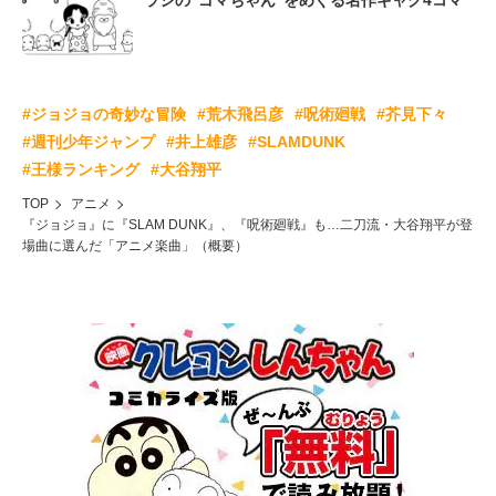
ラシの“ゴマちゃん”をめぐる名作ギャグ4コマ
#ジョジョの奇妙な冒険
#荒木飛呂彦
#呪術廻戦
#芥見下々
#週刊少年ジャンプ
#井上雄彦
#SLAMDUNK
#王様ランキング
#大谷翔平
TOP
アニメ
『ジョジョ』に『SLAM DUNK』、『呪術廻戦』も…二刀流・大谷翔平が登
場曲に選んだ「アニメ楽曲」（概要）