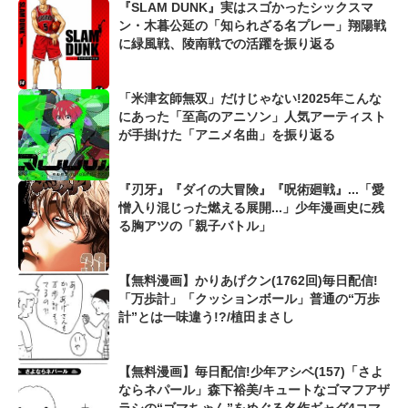
『SLAM DUNK』実はスゴかったシックスマ
ン・木暮公延の「知られざる名プレー」翔陽戦
に緑風戦、陵南戦での活躍を振り返る
「米津玄師無双」だけじゃない!2025年こんな
にあった「至高のアニソン」人気アーティスト
が手掛けた「アニメ名曲」を振り返る
『刃牙』『ダイの大冒険』『呪術廻戦』...「愛
憎入り混じった燃える展開...」少年漫画史に残
る胸アツの「親子バトル」
【無料漫画】かりあげクン(1762回)毎日配信!
「万歩計」「クッションボール」普通の“万歩
計”とは一味違う!?/植田まさし
【無料漫画】毎日配信!少年アシベ(157)「さよ
ならネパール」森下裕美/キュートなゴマフアザ