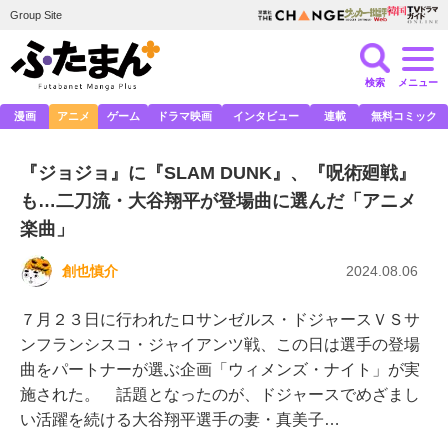
Group Site
検索
メニュー
漫画
アニメ
ゲーム
ドラマ映画
インタビュー
連載
無料コミック
『ジョジョ』に『SLAM DUNK』、『呪術廻戦』
も…二刀流・大谷翔平が登場曲に選んだ「アニメ
楽曲」
創也慎介
2024.08.06
７月２３日に行われたロサンゼルス・ドジャースＶＳサ
ンフランシスコ・ジャイアンツ戦、この日は選手の登場
曲をパートナーが選ぶ企画「ウィメンズ・ナイト」が実
施された。 話題となったのが、ドジャースでめざまし
い活躍を続ける大谷翔平選手の妻・真美子…