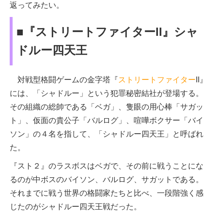
返ってみたい。
■『ストリートファイターII』シャ
ドルー四天王
対戦型格闘ゲームの金字塔『
ストリートファイター
II』
には、「シャドルー」という犯罪秘密結社が登場する。
その組織の総帥である「ベガ」、隻眼の用心棒「サガッ
ト」、仮面の貴公子「バルログ」、喧嘩ボクサー「バイ
ソン」の４名を指して、「シャドルー四天王」と呼ばれ
た。
『スト２』のラスボスはベガで、その前に戦うことにな
るのが中ボスのバイソン、バルログ、サガットである。
それまでに戦う世界の格闘家たちと比べ、一段階強く感
じたのがシャドルー四天王戦だった。