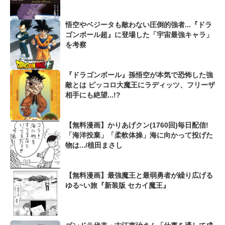
悟空やベジータも敵わない圧倒的強者...『ドラ
ゴンボール超』に登場した「宇宙最強キャラ」
を考察
『ドラゴンボール』孫悟空が本気で恐怖した強
敵とは ピッコロ大魔王にラディッツ、フリーザ
相手にも絶望...!?
【無料漫画】かりあげクン(1760回)毎日配信!
「海洋投棄」「柔軟体操」海に向かって投げた
物は.../植田まさし
【無料漫画】最強魔王と最弱勇者が繰り広げる
ゆる~い旅『新装版 セカイ魔王』