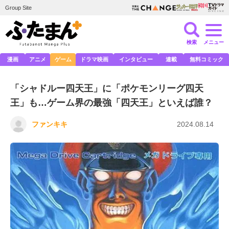
Group Site
検索
メニュー
漫画
アニメ
ゲーム
ドラマ映画
インタビュー
連載
無料コミック
「シャドルー四天王」に「ポケモンリーグ四天
王」も…ゲーム界の最強「四天王」といえば誰？
ファンキキ
2024.08.14