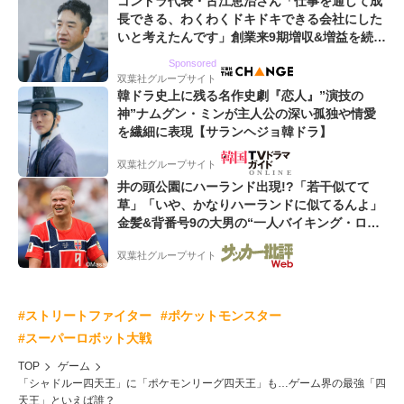
ゴンドラ代表・古江恵治さん「仕事を通して成
長できる、わくわくドキドキできる会社にした
いと考えたんです」創業来9期増収&増益を続け
るWebマーケティング会社のアイデンティティ
Sponsored
双葉社グループサイト
韓ドラ史上に残る名作史劇『恋人』”演技の
神”ナムグン・ミンが主人公の深い孤独や情愛
を繊細に表現【サランヘジョ韓ドラ】
双葉社グループサイト
井の頭公園にハーランド出現!?「若干似てて
草」「いや、かなりハーランドに似てるんよ」
金髪&背番号9の大男の“一人バイキング・ロ
ー”映像が話題!「元気をもらった」
双葉社グループサイト
#ストリートファイター
#ポケットモンスター
#スーパーロボット大戦
TOP
ゲーム
「シャドルー四天王」に「ポケモンリーグ四天王」も…ゲーム界の最強「四
天王」といえば誰？