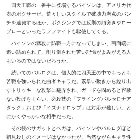
四天王戦の一番手に登場するバイソンは、アメリカ代
表のボクサーだ。荒々しいスタイルで破壊力満点のパン
チを連発するほか、ボクシングでは反則の頭突きやロー
ブローといったラフファイトも駆使してくる。
バイソンの猛攻に防戦一方になってしまい、画面端に
追い詰められて、削り倒された苦い記憶がよみがえる人
もいるのではないだろうか。
続いてのバルログは、個人的に四天王の中でもっとも
苦戦を強いられた曲者キャラだ。素早い動きから繰り出
すトリッキーな攻撃に翻弄され、ガードを固めると容赦
ない投げをくらい、必殺技の「フライングバルセロナア
タック」および「イズナドロップ」は対応が難しい。と
にかくやっかいな相手だった。
その後のサガットとベガは、バイソンやバルログほど
初見殺しのイメージはなかったが、当然ながらキャラ性