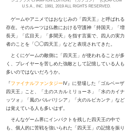
シュプラス CHAMPION EDITION』（カプコン） (C)CAPCOM
U.S.A., INC. 1991, 2019 ALL RIGHTS RESERVED.
ゲームやアニメではおなじみの「四天王」と呼ばれる
存在。そのルーツは仏教における守護神「持国天」「増
長天」「広目天」「多聞天」を指す言葉で、四人の実力
者のことを「◯◯四天王」などと表現されてきた。
とくにゲームの敵側に「四天王」が使われることが多
く、プレイヤーを苦しめた強敵として記憶している人も
多いのではないだろうか。
『
ファイナルファンタジー
IV』に登場した「ゴルベーザ
四天王」こと、「土のスカルミリョーネ」「水のカイナ
ッツォ」「風のバルバリシア」「火のルビカンテ」など
は覚えている人も多いはず。
そんなゲーム界にインパクトを残した四天王の中で
も、個人的に苦戦を強いられた「四天王」の記憶を振り