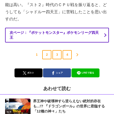
能は高い。『スト２』時代のＣＰＵ戦を振り返ると、ど
うしても「シャドルー四天王」に苦戦したことを思い出
すのだ。
次ページ：『ポケットモンスター』ポケモンリーグ四天
王
1
2
3
4
ポスト
シェア
LINEで送る
あわせて読む
界王神や破壊神すら逆らえない絶対的存在
も...!? 『ドラゴンボール』の世界に君臨する
「12種の神々」たち