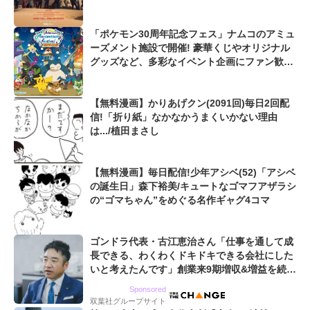
「ポケモン30周年記念フェス」ナムコのアミュ
ーズメント施設で開催! 豪華くじやオリジナル
グッズなど、多彩なイベント企画にファン歓喜
「めちゃくちゃ可愛い!」
【無料漫画】かりあげクン(2091回)毎日2回配
信!「折り紙」なかなかうまくいかない理由
は.../植田まさし
【無料漫画】毎日配信!少年アシベ(52)「アシベ
の誕生日」森下裕美/キュートなゴマフアザラシ
の“ゴマちゃん”をめぐる名作ギャグ4コマ
ゴンドラ代表・古江恵治さん「仕事を通して成
長できる、わくわくドキドキできる会社にした
いと考えたんです」創業来9期増収&増益を続け
るWebマーケティング会社のアイデンティティ
Sponsored
双葉社グループサイト