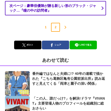
次ページ：豪華俳優陣が贈る新しい形のブラック・ジャ
ック…『瞳の中の訪問者』
1
2
ポスト
シェア
LINEで送る
あわせて読む
番外編ではなんと夫婦に!? 40年の連載で描か
れた『こちら葛飾区亀有公園前派出所』読み返
すと見えてくる「両津と麗子の深い関係」
「この人、誰だっけ?」を解決!ドラマ『VIVAN
T』主要登場人物のプロフィールを組織別に総
おさらい