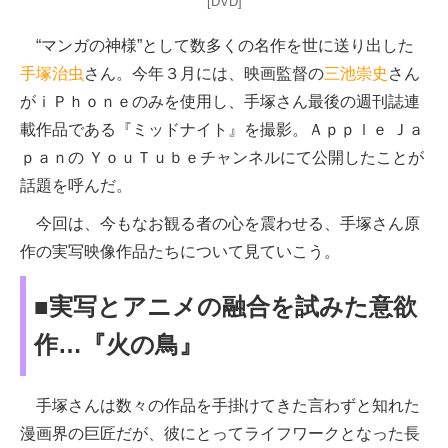
[DVD]
“マンガの神様”として数多くの名作を世に送り出した
手塚治虫
さん。今年３月には、映画監督の
三池崇史
さん
がｉＰｈｏｎｅのみを使用し、手塚さん最後の週刊誌連
載作品である『ミッドナイト』を撮影。Ａｐｐｌｅ Ｊａ
ｐａｎの ＹｏｕＴｕｂｅチャンネルにて公開したことが
話題を呼んだ。
今回は、今もなお観る者の心を震わせる、手塚さん原
作の実写映像作品たちについて見ていこう。
■実写とアニメの融合を試みた意欲
作…『火の鳥』
手塚さんは数々の作品を手掛けてきた言わずと知れた
漫画界の巨匠だが、彼にとってライフワークとなった長