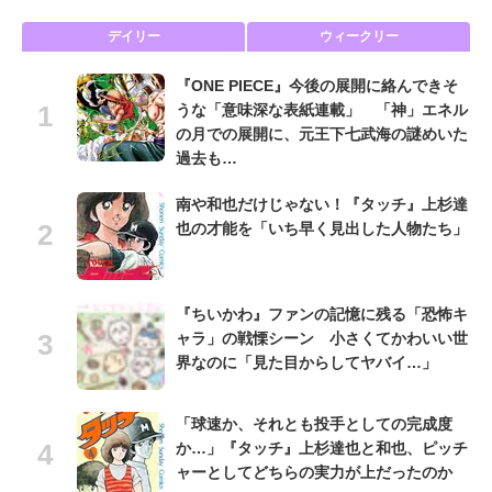
デイリー
ウィークリー
『ONE PIECE』今後の展開に絡んできそ
うな「意味深な表紙連載」 「神」エネル
の月での展開に、元王下七武海の謎めいた
過去も…
南や和也だけじゃない！『タッチ』上杉達
也の才能を「いち早く見出した人物たち」
『ちいかわ』ファンの記憶に残る「恐怖キ
ャラ」の戦慄シーン 小さくてかわいい世
界なのに「見た目からしてヤバイ…」
「球速か、それとも投手としての完成度
か…」『タッチ』上杉達也と和也、ピッチ
ャーとしてどちらの実力が上だったのか