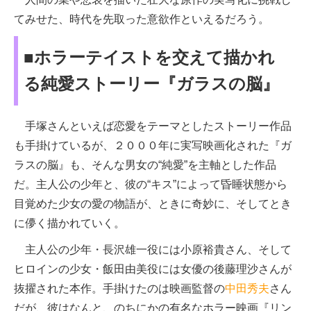
てみせた、時代を先取った意欲作といえるだろう。
■ホラーテイストを交えて描かれ
る純愛ストーリー『ガラスの脳』
手塚さんといえば恋愛をテーマとしたストーリー作品
も手掛けているが、２０００年に実写映画化された『ガ
ラスの脳』も、そんな男女の“純愛”を主軸とした作品
だ。主人公の少年と、彼の“キス”によって昏睡状態から
目覚めた少女の愛の物語が、ときに奇妙に、そしてとき
に儚く描かれていく。
主人公の少年・長沢雄一役には小原裕貴さん、そして
ヒロインの少女・飯田由美役には女優の後藤理沙さんが
抜擢された本作。手掛けたのは映画監督の
中田秀夫
さん
だが、彼はなんと、のちにかの有名なホラー映画『リン