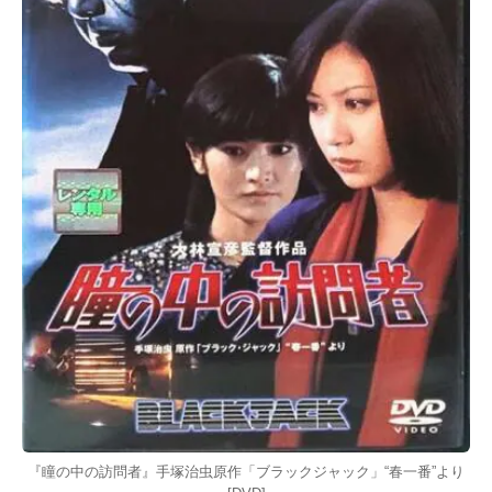
『瞳の中の訪問者』手塚治虫原作「ブラックジャック」“春一番”より