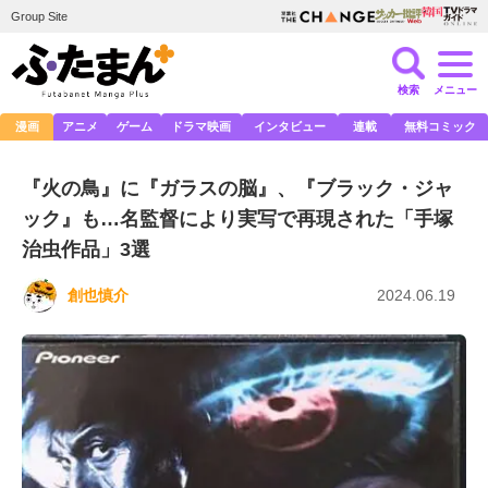
Group Site
検索
メニュー
漫画
アニメ
ゲーム
ドラマ映画
インタビュー
連載
無料コミック
『火の鳥』に『ガラスの脳』、『ブラック・ジャ
ック』も…名監督により実写で再現された「手塚
治虫作品」3選
創也慎介
2024.06.19