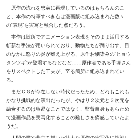
原作の流れを忠実に再現しているのはもちろんのこ
と、本作の特筆すべき点は漫画版に組み込まれた数々
の“表現”を実写と融合した点だろう。
本作は随所でアニメーション表現をそのまま活用する
斬新な手法が用いられており、動物たちが踊り出す、目
のなかに怒りの炎が燃え上がる、原作お馴染みの“ヒョウ
タンツギ”が登場するなどなど……原作者である手塚さん
をリスペクトした工夫が、至る箇所に組み込まれてい
る。
まだＣＧが存在しない時代だったため、どれもこれも
かなり挑戦的な演出だったが、やはり２次元と３次元を
融合するのは容易なことではなく、監督自身もあらため
て漫画作品を実写化することの難しさを痛感していたよ
うだ。
人間の業や悲哀を描いた壮大な原作の実写化に挑戦し