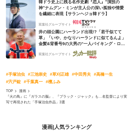
韓ドラ史上に残る名作史劇『恋人』”演技の
神”ナムグン・ミンが主人公の深い孤独や情愛
を繊細に表現【サランヘジョ韓ドラ】
双葉社グループサイト
井の頭公園にハーランド出現!?「若干似てて
草」「いや、かなりハーランドに似てるんよ」
金髪&背番号9の大男の“一人バイキング・ロ
ー”映像が話題!「元気をもらった」
双葉社グループサイト
#手塚治虫
#三池崇史
#草刈正雄
#中田秀夫
#高橋一生
#宍戸錠
#千葉真一
#檀ふみ
TOP
漫画
『火の鳥』に『ガラスの脳』、『ブラック・ジャック』も…名監督により実
写で再現された「手塚治虫作品」3選
漫画
|
人気ランキング