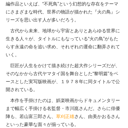
編作品といえば、“不死鳥”という幻想的な存在をテーマ
にさまざまな時代、世界の物語が描かれた『火の鳥』シ
リーズを思い出す人が多いだろう。
古代から未来、地球から宇宙とありとあらゆる世界に
生きる人々が、タイトルにもなっている“火の鳥”がもた
らす永遠の命を追い求め、それぞれの運命に翻弄されて
いく。
巨匠が人生をかけて描き続けた超大作シリーズだが、
そのなかから古代ヤマタイ国を舞台とした“黎明篇”をベ
ースとした実写版映画が、１９７８年に同タイトルで公
開されている。
本作を手掛けたのは、娯楽映画からドキュメンタリー
まで幅広く手掛ける名監督・市川崑さんだ。さらに俳優
陣も、若山富三郎さん、
草刈正雄
さん、由美かおるさん
といった豪華な面々が揃っている。