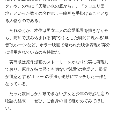
グ』や、のちに『仄暗い水の底から』、『クロユリ団
地』といった数々の名作ホラー映画を手掛けることとな
る人物なのである。
それゆえか、本作は男女二人の恋愛風景を描きながら
も、随所で挟み込まれる“間”やふとした瞬間に現れる“無
音”のシーンなど、ホラー映画で培われた映像表現が存分
に活用されているのも特徴だ。
実写版は原作漫画のストーリーをかなり忠実に再現し
ており、原作が持つ儚くも切ない“純愛”の物語と、監督
が得意とする“ホラー”の手法が絶妙にマッチした一作と
なっている。
たった数日しか活動できない少女と少年の奇妙な恋の
物語の結末……ぜひ、ご自身の目で確かめてみてほし
い。