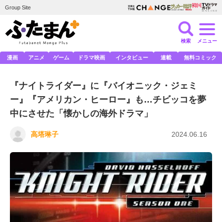
Group Site
検索
メニュー
漫画
アニメ
ゲーム
ドラマ映画
インタビュー
連載
無料コミック
『ナイトライダー』に『バイオニック・ジェミ
ー』『アメリカン・ヒーロー』も…チビッコを夢
中にさせた「懐かしの海外ドラマ」
高塔琳子
2024.06.16