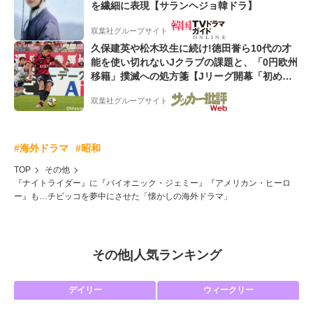
を繊細に表現【サランヘジョ韓ドラ】
双葉社グループサイト
久保建英や松木玖生に続け!徳田誉ら10代の才
能を使い切れないJクラブの課題と、「0円欧州
移籍」撲滅への処方箋【Jリーグ開幕「初めて
の秋春制」の大激論】(5)
双葉社グループサイト
#海外ドラマ
#昭和
TOP
その他
『ナイトライダー』に『バイオニック・ジェミー』『アメリカン・ヒーロ
ー』も…チビッコを夢中にさせた「懐かしの海外ドラマ」
その他
|
人気ランキング
デイリー
ウィークリー