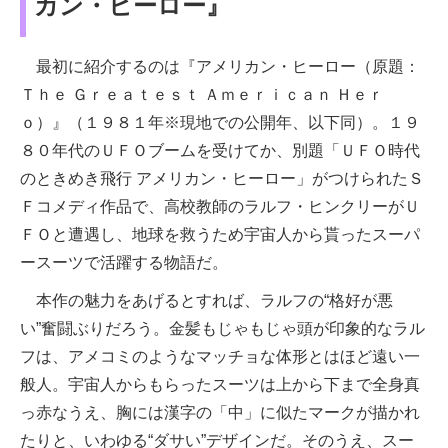
カン・ヒーロー』
最初に紹介するのは『アメリカン・ヒーロー（原題：
Ｔｈｅ Ｇｒｅａｔｅｓｔ Ａｍｅｒｉｃａｎ Ｈｅｒ
ｏ）』（１９８１年※現地での公開年、以下同）。１９
８０年代のＵＦＯブームを受けてか、別題「ＵＦＯ時代
のときめき飛行 アメリカン・ヒーロー」がつけられたＳ
Ｆコメディ作品で、高校教師のラルフ・ヒンクリーがＵ
ＦＯと遭遇し、地球を救うため宇宙人から貰ったスーパ
ースーツで活躍する物語だ。
本作の魅力をあげるとすれば、ラルフの“格好が悪
い”奮闘ぶりだろう。金髪もじゃもじゃ頭が印象的なラル
フは、アメコミのようなマッチョな体形とはほど遠い一
般人。宇宙人からもらったスーツは上から下まで全身真
っ赤なうえ、胸には漢字の「中」に似たマークが描かれ
たりと、いわゆる“ダサい”デザインだ。そのうえ、スー