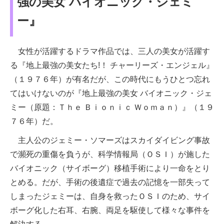
強の美女 バイオニック・ジェミ
ー』
女性が活躍するドラマ作品では、三人の美女が活躍す
る『地上最強の美女たち!！ チャーリーズ・エンジェル』
（１９７６年）が有名だが、この時代にもうひとつ忘れ
てはいけないのが『地上最強の美女 バイオニック・ジェ
ミー（原題：Ｔｈｅ Ｂｉｏｎｉｃ Ｗｏｍａｎ）』（１９
７６年）だ。
主人公のジェミー・ソマーズはスカイダイビング事故
で瀕死の重傷を負うが、科学情報局（ＯＳＩ）が施した
バイオニック（サイボーグ）移植手術により一命をとり
とめる。だが、手術の後遺症で過去の記憶を一部失って
しまったジェミーは、自身を救ったＯＳＩのため、サイ
ボーグ化した右耳、右腕、両足を駆使して様々な事件を