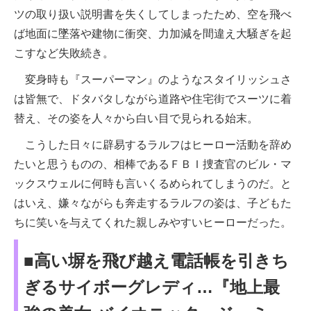
ツの取り扱い説明書を失くしてしまったため、空を飛べ
ば地面に墜落や建物に衝突、力加減を間違え大騒ぎを起
こすなど失敗続き。
変身時も『スーパーマン』のようなスタイリッシュさ
は皆無で、ドタバタしながら道路や住宅街でスーツに着
替え、その姿を人々から白い目で見られる始末。
こうした日々に辟易するラルフはヒーロー活動を辞め
たいと思うものの、相棒であるＦＢＩ捜査官のビル・マ
ックスウェルに何時も言いくるめられてしまうのだ。と
はいえ、嫌々ながらも奔走するラルフの姿は、子どもた
ちに笑いを与えてくれた親しみやすいヒーローだった。
■高い塀を飛び越え電話帳を引きち
ぎるサイボーグレディ…『地上最