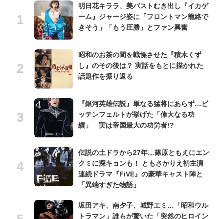
明日花キララ、美バストむき出し『イカゲ
ーム』ジャージ姿に「フロントマン籠絡で
きそう」「もう圧勝」とファン興奮
昭和のお茶の間を戦慄させた『積木くず
し』のその後は？ 実話をもとに描かれた
話題作を振り返る
『銀河英雄伝説』単なる猛将にあらず…ビ
ッテンフェルトが挙げた「偉大なる功
績」 実は帝国最大の功労者!?
伝説の土ドラから27年…篠原ともえにエン
クミに深キョンも！ ともさかりえ初主演
連続ドラマ『FiVE』の豪華キャスト陣と
「異端すぎた物語」
坂田アキ、南夕子、城野エミ…「昭和ウル
トラマン」誰もが驚いた「突然のヒロイン