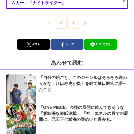
ムカー…『ナイトライダー』
1
2
3
ポスト
シェア
LINEで送る
あわせて読む
「自分の絵ごと、このジャンルはそろそろ終わ
りかな」江口寿史が炎上を経て樋口毅宏に語っ
たこと
『ONE PIECE』今後の展開に絡んできそうな
「意味深な表紙連載」 「神」エネルの月での展
開に、元王下七武海の謎めいた過去も...