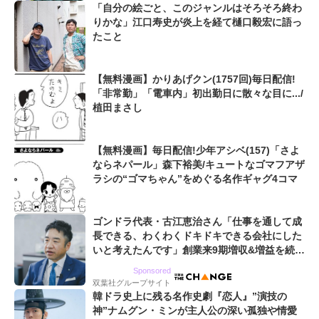
「自分の絵ごと、このジャンルはそろそろ終わ
りかな」江口寿史が炎上を経て樋口毅宏に語っ
たこと
【無料漫画】かりあげクン(1757回)毎日配信!
「非常勤」「電車内」初出勤日に散々な目に.../
植田まさし
【無料漫画】毎日配信!少年アシベ(157)「さよ
ならネパール」森下裕美/キュートなゴマフアザ
ラシの“ゴマちゃん”をめぐる名作ギャグ4コマ
ゴンドラ代表・古江恵治さん「仕事を通して成
長できる、わくわくドキドキできる会社にした
いと考えたんです」創業来9期増収&増益を続け
るWebマーケティング会社のアイデンティティ
Sponsored
双葉社グループサイト
韓ドラ史上に残る名作史劇『恋人』”演技の
神”ナムグン・ミンが主人公の深い孤独や情愛