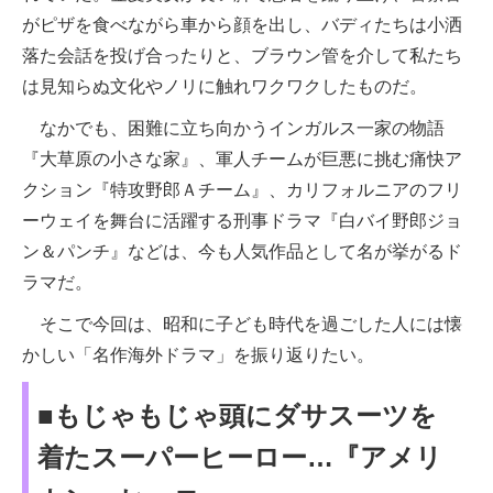
がピザを食べながら車から顔を出し、バディたちは小洒
落た会話を投げ合ったりと、ブラウン管を介して私たち
は見知らぬ文化やノリに触れワクワクしたものだ。
なかでも、困難に立ち向かうインガルス一家の物語
『大草原の小さな家』、軍人チームが巨悪に挑む痛快ア
クション『特攻野郎Ａチーム』、カリフォルニアのフリ
ーウェイを舞台に活躍する刑事ドラマ『白バイ野郎ジョ
ン＆パンチ』などは、今も人気作品として名が挙がるド
ラマだ。
そこで今回は、昭和に子ども時代を過ごした人には懐
かしい「名作海外ドラマ」を振り返りたい。
■もじゃもじゃ頭にダサスーツを
着たスーパーヒーロー…『アメリ