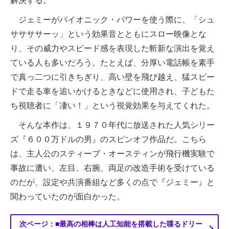
解決する。
ジェミーがバイオニック・パワーを使う際に、「シュ
ササササーッ」という効果音とともにスロー映像とな
り、その威力やスピード感を表現した斬新な演出を覚え
ている人も多いだろう。たとえば、分厚い電話帳を素手
で真っ二つに引きちぎり、高い壁を飛び越え、猛スピー
ドで走る車を追いかけるときなどに使用され、子どもた
ち視聴者に「凄い！」という視覚効果を与えてくれた。
そんな本作は、１９７０年代に放送された人気シリー
ズ『６００万ドルの男』のスピンオフ作品だ。こちら
は、主人公のスティーブ・オースティンが飛行機実験で
事故に遭い、左目、右腕、両足の改造手術を受けている
のだが、設定や共演番組など多くの点で『ジェミー』と
関わっていたのが面白かった。
次ページ：■最高の相棒は人工知能を搭載した喋るドリー