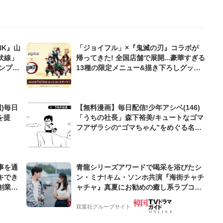
NK』山
「ジョイフル」×『鬼滅の刃』コラボが
伏線」
帰ってきた! 全国店舗で展開...豪華すぎる
ンプレ
13種の限定メニュー&描き下ろしグッズ
にファン熱狂「毎日通いたい」「気絶し
そう」
)毎日
【無料漫画】毎日配信!少年アシベ(146)
を提
「うちの社長」森下裕美/キュートなゴマ
フアザラシの“ゴマちゃん”をめぐる名作
ギャグ4コマ
事を通
青龍シリーズアワードで喝采を浴びたシ
キでき
ン・ミナ!キム・ソンホ共演『海街チャチ
創業来
ャチャ』真夏にお勧めの癒し系ラブコメ!
ケティン
【サランヘジョ韓ドラ】
双葉社グループサイト