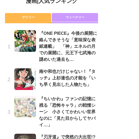
漫画
|
人気ランキング
デイリー
ウィークリー
『ONE PIECE』今後の展開に
舞
絡んできそうな「意味深な表
編
紙連載」 「神」エネルの月
禁
での展開に、元王下七武海の
「
謎めいた過去も…
連
南や和也だけじゃない！『タ
令
ッチ』上杉達也の才能を「い
た!
ち早く見出した人物たち」
前
ト
ド
『ちいかわ』ファンの記憶に
残る「恐怖キャラ」の戦慄シ
『O
ーン 小さくてかわいい世界
絡
なのに「見た目からしてヤバ
紙
イ…」
で
謎
『刃牙道』で突然の大出世!?