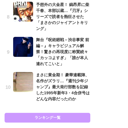
予想外の大金星！ 鎬昂昇に柴
南
千春、本部以蔵…『刃牙』シ
ッ
リーズで読者を熱狂させた
ち
「まさかのジャイアントキリ
ング」
怖
舞台『呪術廻戦－渋谷事変 前
代
編－』キャラビジュアル解
加
禁！驚きの再現度に称賛続々
思
「カッコよすぎ」「誰が本人
原
連れてこいと」
闘
まさに黄金期！ 豪華連載陣、
ア
名作がズラリ…『週刊少年ジ
の
ャンプ』最大発行部数を記録
した1995年新年3・4合併号は
どんな内容だったのか
ラン
ランキング一覧