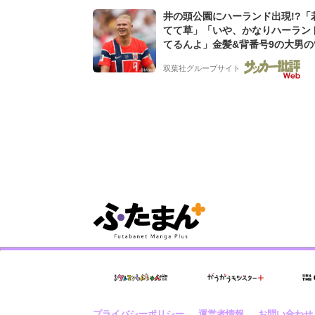
井の頭公園にハーランド出現!?「
てて草」「いや、かなりハーラン
てるんよ」金髪&背番号9の大男の
バイキング・ロー”映像が話題!「
双葉社グループサイト
もらった」
プライバシーポリシー
運営者情報
お問い合わせ