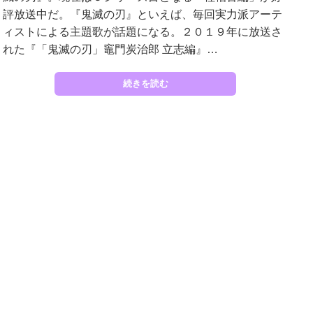
評放送中だ。『鬼滅の刃』といえば、毎回実力派アーテ
ィストによる主題歌が話題になる。２０１９年に放送さ
れた『「鬼滅の刃」竈門炭治郎 立志編』…
続きを読む