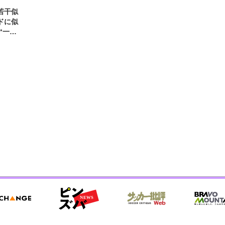
若干似
ドに似
“一人
元気を