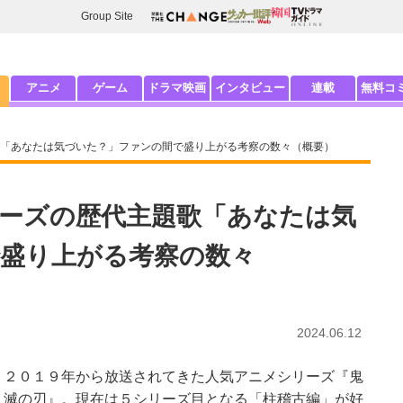
Group Site
アニメ
ゲーム
ドラマ映画
インタビュー
連載
無料コ
「あなたは気づいた？」ファンの間で盛り上がる考察の数々（概要）
ーズの歴代主題歌「あなたは気
盛り上がる考察の数々
2024.06.12
２０１９年から放送されてきた人気アニメシリーズ『鬼
滅の刃』。現在は５シリーズ目となる「柱稽古編」が好