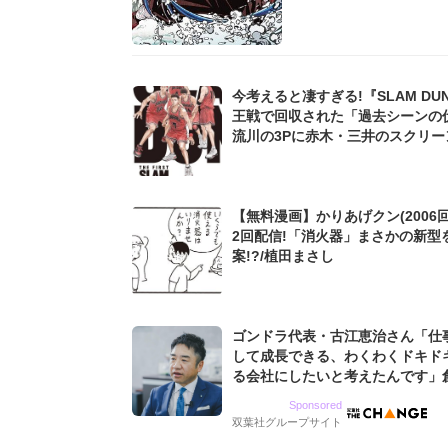
今考えると凄すぎる!『SLAM DU
王戦で回収された「過去シーンの
流川の3Pに赤木・三井のスクリー
イ、桜木の逆転シュートも...
【無料漫画】かりあげクン(2006回
2回配信!「消火器」まさかの新型
案!?/植田まさし
ゴンドラ代表・古江恵治さん「仕
して成長できる、わくわくドキド
る会社にしたいと考えたんです」
9期増収&増益を続けるWebマー
Sponsored
グ会社のアイデンティティ
双葉社グループサイト