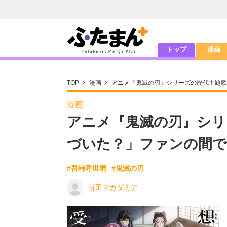
トップ
漫画
TOP
漫画
アニメ『鬼滅の刃』シリーズの歴代主題歌
漫画
アニメ『鬼滅の刃』シリ
づいた？」ファンの間で
#吾峠呼世晴
#鬼滅の刃
折田マカダミア