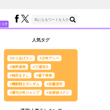
ミック
人気タグ
#かりあげクン
#少年アシベ
#無料漫画
#三浦涼介
#植田まさし
#森下裕美
#機動戦士ガンダム
#佐藤流司
#週刊少年ジャンプ
#名探偵コナン