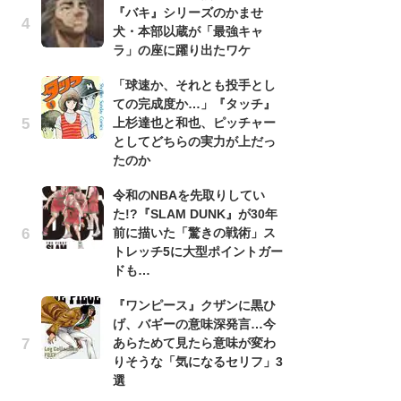
『バキ』シリーズのかませ
『
犬・本部以蔵が「最強キャ
残
ラ」の座に躍り出たワケ
ー
な
「球速か、それとも投手とし
イ
ての完成度か…」『タッチ』
上杉達也と和也、ピッチャー
『
としてどちらの実力が上だっ
に
たのか
も
を
令和のNBAを先取りしてい
役
た!?『SLAM DUNK』が30年
前に描いた「驚きの戦術」ス
ア
トレッチ5に大型ポイントガー
ー
ドも…
場
ァ
『ワンピース』クザンに黒ひ
げ、バギーの意味深発言…今
努
あらためて見たら意味が変わ
ジ
りそうな「気になるセリフ」3
鬼
選
の