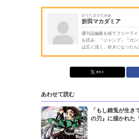
おりたまかだみあ
折田マカダミア
週刊誌編集を経てフリーライ
を読み、『ジャンプ』『ガン
は広く浅く、好きになったら
ポスト
あわせて読む
「もし錆兎が生きて
の刃』に描かれた