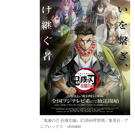
『鬼滅の刃 柱稽古編』(C)吾峠呼世晴／集英社・ア
ニプレックス・ufotable