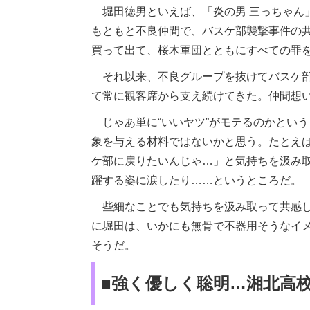
堀田徳男といえば、「炎の男 三っちゃん
もともと不良仲間で、バスケ部襲撃事件の
買って出て、桜木軍団とともにすべての罪
それ以来、不良グループを抜けてバスケ部
て常に観客席から支え続けてきた。仲間想い
じゃあ単に“いいヤツ”がモテるのかとい
象を与える材料ではないかと思う。たとえ
ケ部に戻りたいんじゃ…」と気持ちを汲み
躍する姿に涙したり……というところだ。
些細なことでも気持ちを汲み取って共感し
に堀田は、いかにも無骨で不器用そうなイ
そうだ。
■強く優しく聡明…湘北高