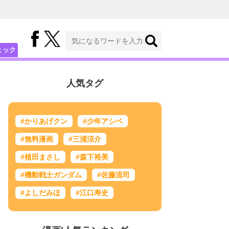
ミック
人気タグ
#かりあげクン
#少年アシベ
#無料漫画
#三浦涼介
#植田まさし
#森下裕美
#機動戦士ガンダム
#佐藤流司
#よしだみほ
#江口寿史