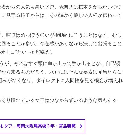
者からの人気も高い水戸。表向きは桜木をからかいつつ
うに見守る様子からは、その温かく優しい人柄が伝わって
。喧嘩はめっぽう強いが衝動的に争うことはなく、むし
に回ることが多い。存在感がありながら決して出張ること
いオトコ”といった印象だ。
ろうが、それはすぐ頭に血が上って手が出るとか、自己顕
ジから来るものだろう。水戸にはそんな要素は見当たらな
う枠組みがなくなり、ダイレクトに人間性を見る機会が増えれ
そり憧れている女子は少なからずいるような気もする
もタフ…海南大附属高校３年・宮益義範