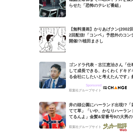
らせた「恐怖のテレビ番組」
【無料漫画】かりあげクン(2002回
2回配信!「コンペ」予想外のコン
開催!?/植田まさし
ゴンドラ代表・古江恵治さん「仕
して成長できる、わくわくドキド
る会社にしたいと考えたんです」
9期増収&増益を続けるWebマー
Sponsored
グ会社のアイデンティティ
双葉社グループサイト
井の頭公園にハーランド出現!?「
てて草」「いや、かなりハーラン
てるんよ」金髪&背番号9の大男の
バイキング・ロー”映像が話題!「
双葉社グループサイト
もらった」