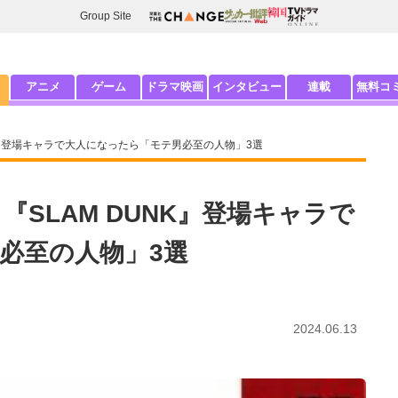
Group Site
アニメ
ゲーム
ドラマ映画
インタビュー
連載
無料コ
NK』登場キャラで大人になったら「モテ男必至の人物」3選
『SLAM DUNK』登場キャラで
必至の人物」3選
2024.06.13