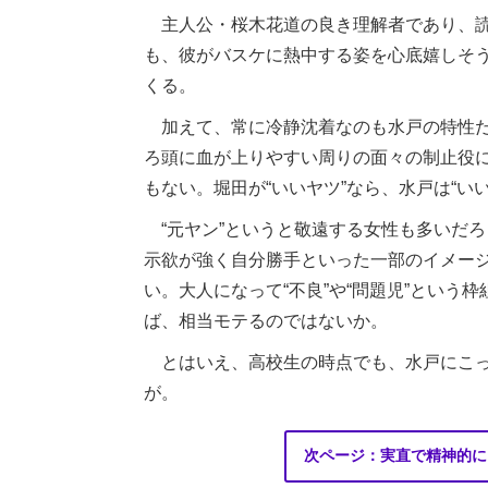
主人公・桜木花道の良き理解者であり、読
も、彼がバスケに熱中する姿を心底嬉しそ
くる。
加えて、常に冷静沈着なのも水戸の特性だ
ろ頭に血が上りやすい周りの面々の制止役
もない。堀田が“いいヤツ”なら、水戸は“い
“元ヤン”というと敬遠する女性も多いだ
示欲が強く自分勝手といった一部のイメー
い。大人になって“不良”や“問題児”とい
ば、相当モテるのではないか。
とはいえ、高校生の時点でも、水戸にこっ
が。
次ページ：実直で精神的に