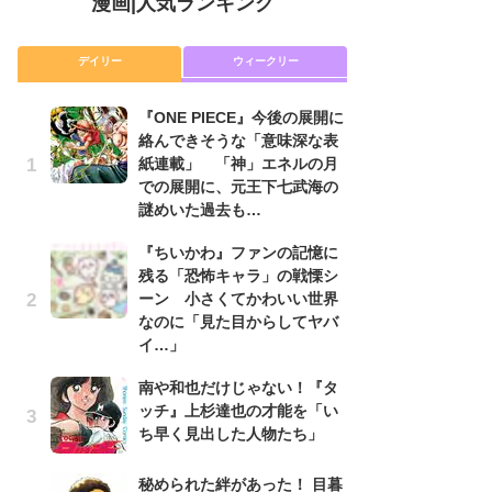
漫画
|
人気ランキング
デイリー
ウィークリー
『ONE PIECE』今後の展開に
舞
絡んできそうな「意味深な表
編
紙連載」 「神」エネルの月
禁
での展開に、元王下七武海の
「
謎めいた過去も…
連
『ちいかわ』ファンの記憶に
『O
残る「恐怖キャラ」の戦慄シ
絡
ーン 小さくてかわいい世界
紙
なのに「見た目からしてヤバ
で
イ…」
謎
南や和也だけじゃない！『タ
令
ッチ』上杉達也の才能を「い
た!
ち早く見出した人物たち」
前
ト
ド
秘められた絆があった！ 目暮