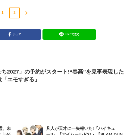
1
2
シェア
LINEで送る
せち2027」の予約がスタート!“春高”を見事表現した
激「エモすぎる」
霊、未
凡人が天才に一矢報いた!『ハイキュ
え上が
ー!!』『アイシールド21』『SLAM DUN