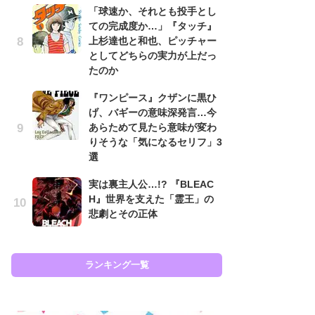
「球速か、それとも投手とし
代
ての完成度か…」『タッチ』
加
上杉達也と和也、ピッチャー
思
としてどちらの実力が上だっ
「
たのか
て
『ワンピース』クザンに黒ひ
上
げ、バギーの意味深発言…今
と
あらためて見たら意味が変わ
た
りそうな「気になるセリフ」3
原
選
闘
実は裏主人公…!? 『BLEAC
ア
H』世界を支えた「霊王」の
の
悲劇とその正体
ラン
ランキング一覧