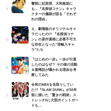
警部に妃英理、大和敢助に
南
も…『名探偵コナン』キャラ
ッ
クターの傷跡が語る「それぞ
ち
れの理由」
え、劇場版のオリジナルキャ
『
ラだったの!? 『名探偵コナ
残
ン』の原作漫画に必要不可欠
ー
な存在となった“逆輸入キャ
な
ラ”たち
イ
『はじめの一歩』一歩が引退
ア
したのはなぜ？ その後の活動
ー
＆復帰説が囁かれる理由を考
場
察してみた
ァ
令和のNBAを先取りしてい
努
た!?『SLAM DUNK』が30年
ジ
前に描いた「驚きの戦術」ス
鬼
トレッチ5に大型ポイントガー
の
ドも…
怖