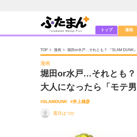
トップ
漫画
TOP
漫画
堀田or水戸…それとも？ 『SLAM DU
漫画
堀田or水戸…それとも？ 
大人になったら「モテ男
#SLAMDUNK
#井上雄彦
霜月はつか