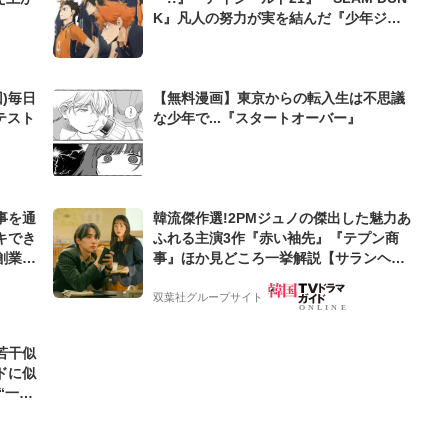
K』凡人の努力が実を結んだ『少年ジャ
ンプ』スポーツ漫画屈指の爽快シーン
)毎日
【無料漫画】東京からの転入生は不思議
テスト
な少年で...『スタートオーバー』
事を通
韓流傑作選!2PMジュノの傑出した魅力あ
キでき
ふれる主演3作『赤い袖先』『テプン商
創業来
事』ほか見どころ一挙解説【サランヘジ
ケティン
ョ韓ドラ】
双葉社グループサイト
若干似
ドに似
“一人
元気を