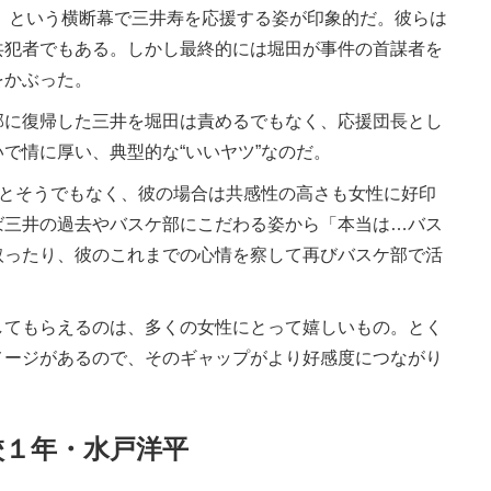
」という横断幕で三井寿を応援する姿が印象的だ。彼らは
共犯者でもある。しかし最終的には堀田が事件の首謀者を
をかぶった。
に復帰した三井を堀田は責めるでもなく、応援団長とし
で情に厚い、典型的な“いいヤツ”なのだ。
うとそうでもなく、彼の場合は共感性の高さも女性に好印
ば三井の過去やバスケ部にこだわる姿から「本当は…バス
取ったり、彼のこれまでの心情を察して再びバスケ部で活
てもらえるのは、多くの女性にとって嬉しいもの。とく
メージがあるので、そのギャップがより好感度につながり
校１年・水戸洋平